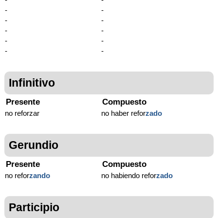
-
-
-
-
-
-
-
-
-
-
Infinitivo
Presente
Compuesto
no reforzar
no haber refor
zado
Gerundio
Presente
Compuesto
no refor
zando
no habiendo refor
zado
Participio