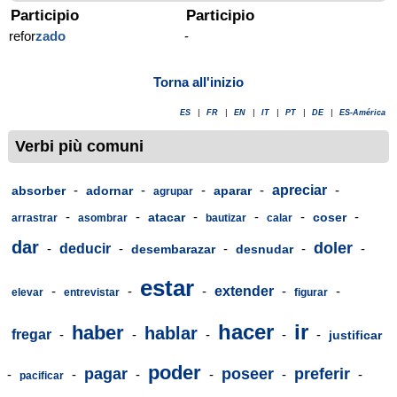
Participio
Participio
refor
zado
-
Torna all'inizio
ES
|
FR
|
EN
|
IT
|
PT
|
DE
|
ES-América
Verbi più comuni
-
-
-
-
apreciar
-
absorber
adornar
aparar
agrupar
-
-
-
-
-
-
atacar
coser
arrastrar
asombrar
bautizar
calar
dar
doler
-
deducir
-
-
-
-
desembarazar
desnudar
estar
-
-
-
extender
-
-
elevar
entrevistar
figurar
hacer
ir
haber
hablar
fregar
-
-
-
-
-
justificar
poder
pagar
poseer
preferir
-
-
-
-
-
-
pacificar