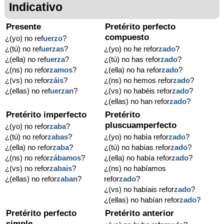
Indicativo
Presente
Pretérito perfecto
compuesto
¿(yo) no ref
ue
r
zo
?
¿(tú) no ref
ue
r
zas
?
¿(yo) no he refor
zado
?
¿(ella) no ref
ue
r
za
?
¿(tú) no has refor
zado
?
¿(ns) no refor
zamos
?
¿(ella) no ha refor
zado
?
¿(vs) no refor
záis
?
¿(ns) no hemos refor
zado
?
¿(ellas) no ref
ue
r
zan
?
¿(vs) no habéis refor
zado
?
¿(ellas) no han refor
zado
?
Pretérito imperfecto
Pretérito
pluscuamperfecto
¿(yo) no refor
zaba
?
¿(tú) no refor
zabas
?
¿(yo) no había refor
zado
?
¿(ella) no refor
zaba
?
¿(tú) no habías refor
zado
?
¿(ns) no refor
zábamos
?
¿(ella) no había refor
zado
?
¿(vs) no refor
zabais
?
¿(ns) no habíamos
¿(ellas) no refor
zaban
?
refor
zado
?
¿(vs) no habíais refor
zado
?
¿(ellas) no habían refor
zado
?
Pretérito perfecto
Pretérito anterior
simple