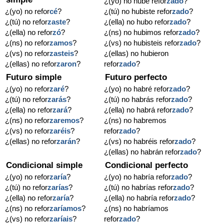
¿(yo) no hube refor
zado
?
¿(yo) no refor
cé
?
¿(tú) no hubiste refor
zado
?
¿(tú) no refor
zaste
?
¿(ella) no hubo refor
zado
?
¿(ella) no refor
zó
?
¿(ns) no hubimos refor
zado
?
¿(ns) no refor
zamos
?
¿(vs) no hubisteis refor
zado
?
¿(vs) no refor
zasteis
?
¿(ellas) no hubieron
¿(ellas) no refor
zaron
?
refor
zado
?
Futuro simple
Futuro perfecto
¿(yo) no refor
zaré
?
¿(yo) no habré refor
zado
?
¿(tú) no refor
zarás
?
¿(tú) no habrás refor
zado
?
¿(ella) no refor
zará
?
¿(ella) no habrá refor
zado
?
¿(ns) no refor
zaremos
?
¿(ns) no habremos
¿(vs) no refor
zaréis
?
refor
zado
?
¿(ellas) no refor
zarán
?
¿(vs) no habréis refor
zado
?
¿(ellas) no habrán refor
zado
?
Condicional simple
Condicional perfecto
¿(yo) no refor
zaría
?
¿(yo) no habría refor
zado
?
¿(tú) no refor
zarías
?
¿(tú) no habrías refor
zado
?
¿(ella) no refor
zaría
?
¿(ella) no habría refor
zado
?
¿(ns) no refor
zaríamos
?
¿(ns) no habríamos
¿(vs) no refor
zaríais
?
refor
zado
?