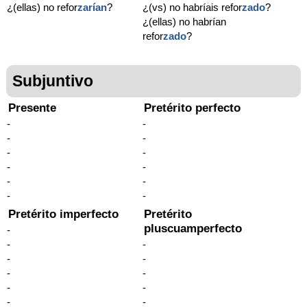
¿(ellas) no refor
zarían
?
¿(vs) no habríais refor
zado
?
¿(ellas) no habrían
refor
zado
?
Subjuntivo
Presente
Pretérito perfecto
-
-
-
-
-
-
-
-
-
-
-
-
Pretérito imperfecto
Pretérito
pluscuamperfecto
-
-
-
-
-
-
-
-
-
-
-