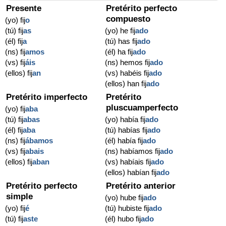
Presente
Pretérito perfecto
compuesto
(yo) fij
o
(tú) fij
as
(yo) he fij
ado
(él) fij
a
(tú) has fij
ado
(ns) fij
amos
(él) ha fij
ado
(vs) fij
áis
(ns) hemos fij
ado
(ellos) fij
an
(vs) habéis fij
ado
(ellos) han fij
ado
Pretérito imperfecto
Pretérito
pluscuamperfecto
(yo) fij
aba
(tú) fij
abas
(yo) había fij
ado
(él) fij
aba
(tú) habías fij
ado
(ns) fij
ábamos
(él) había fij
ado
(vs) fij
abais
(ns) habíamos fij
ado
(ellos) fij
aban
(vs) habíais fij
ado
(ellos) habían fij
ado
Pretérito perfecto
Pretérito anterior
simple
(yo) hube fij
ado
(yo) fij
é
(tú) hubiste fij
ado
(tú) fij
aste
(él) hubo fij
ado