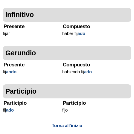
Infinitivo
Presente
Compuesto
fijar
haber fij
ado
Gerundio
Presente
Compuesto
fij
ando
habiendo fij
ado
Participio
Participio
Participio
fij
ado
fijo
Torna all'inizio