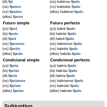
(él) fij
ó
(ns) hubimos fij
ado
(ns) fij
amos
(vs) hubisteis fij
ado
(vs) fij
asteis
(ellos) hubieron fij
ado
(ellos) fij
aron
Futuro simple
Futuro perfecto
(yo) fij
aré
(yo) habré fij
ado
(tú) fij
arás
(tú) habrás fij
ado
(él) fij
ará
(él) habrá fij
ado
(ns) fij
aremos
(ns) habremos fij
ado
(vs) fij
aréis
(vs) habréis fij
ado
(ellos) fij
arán
(ellos) habrán fij
ado
Condicional simple
Condicional perfecto
(yo) fij
aría
(yo) habría fij
ado
(tú) fij
arías
(tú) habrías fij
ado
(él) fij
aría
(él) habría fij
ado
(ns) fij
aríamos
(ns) habríamos fij
ado
(vs) fij
aríais
(vs) habríais fij
ado
(ellos) fij
arían
(ellos) habrían fij
ado
Subjuntivo