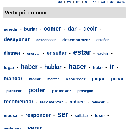
ES
|
FR
|
EN
|
IT
|
PT
|
DE
|
ES-América
Verbi più comuni
comer
dar
decir
-
burlar
-
-
-
-
agredir
desayunar
-
-
-
-
desembarazar
desconocer
diseñar
estar
enseñar
distraer
-
-
-
-
-
enervar
excluir
hacer
ir
haber
hablar
-
-
-
-
-
-
fugar
halar
mandar
-
-
-
-
pegar
-
pesar
oscurecer
mediar
montar
poder
-
-
-
-
-
promover
planificar
proseguir
recomendar
-
-
reducir
-
-
recomenzar
rehacer
ser
responder
-
-
-
-
-
reposar
toser
solicitar
venir
-
vaticinar