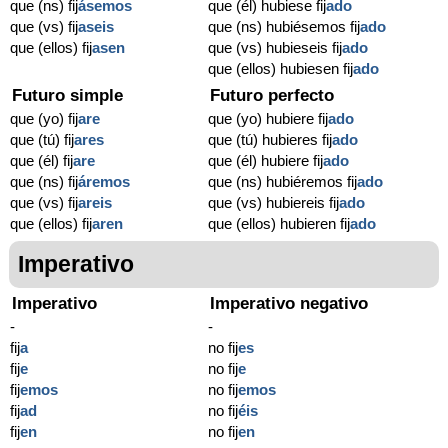
que (ns) fij
ásemos
que (él) hubiese fij
ado
que (vs) fij
aseis
que (ns) hubiésemos fij
ado
que (ellos) fij
asen
que (vs) hubieseis fij
ado
que (ellos) hubiesen fij
ado
Futuro simple
Futuro perfecto
que (yo) fij
are
que (yo) hubiere fij
ado
que (tú) fij
ares
que (tú) hubieres fij
ado
que (él) fij
are
que (él) hubiere fij
ado
que (ns) fij
áremos
que (ns) hubiéremos fij
ado
que (vs) fij
areis
que (vs) hubiereis fij
ado
que (ellos) fij
aren
que (ellos) hubieren fij
ado
Imperativo
Imperativo
Imperativo negativo
-
-
fij
a
no fij
es
fij
e
no fij
e
fij
emos
no fij
emos
fij
ad
no fij
éis
fij
en
no fij
en