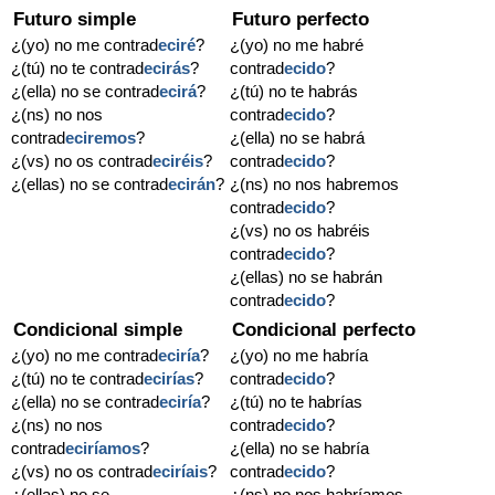
Futuro simple
Futuro perfecto
¿(yo) no me contrad
eciré
?
¿(yo) no me habré
¿(tú) no te contrad
ecirás
?
contrad
ecido
?
¿(ella) no se contrad
ecirá
?
¿(tú) no te habrás
¿(ns) no nos
contrad
ecido
?
contrad
eciremos
?
¿(ella) no se habrá
¿(vs) no os contrad
eciréis
?
contrad
ecido
?
¿(ellas) no se contrad
ecirán
?
¿(ns) no nos habremos
contrad
ecido
?
¿(vs) no os habréis
contrad
ecido
?
¿(ellas) no se habrán
contrad
ecido
?
Condicional simple
Condicional perfecto
¿(yo) no me contrad
eciría
?
¿(yo) no me habría
¿(tú) no te contrad
ecirías
?
contrad
ecido
?
¿(ella) no se contrad
eciría
?
¿(tú) no te habrías
¿(ns) no nos
contrad
ecido
?
contrad
eciríamos
?
¿(ella) no se habría
¿(vs) no os contrad
eciríais
?
contrad
ecido
?
¿(ellas) no se
¿(ns) no nos habríamos