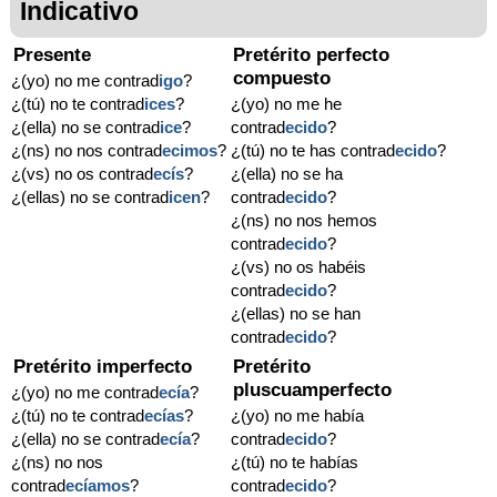
Indicativo
Presente
Pretérito perfecto
compuesto
¿(yo) no me contrad
igo
?
¿(tú) no te contrad
ices
?
¿(yo) no me he
¿(ella) no se contrad
ice
?
contrad
ecido
?
¿(ns) no nos contrad
ecimos
?
¿(tú) no te has contrad
ecido
?
¿(vs) no os contrad
ecís
?
¿(ella) no se ha
¿(ellas) no se contrad
icen
?
contrad
ecido
?
¿(ns) no nos hemos
contrad
ecido
?
¿(vs) no os habéis
contrad
ecido
?
¿(ellas) no se han
contrad
ecido
?
Pretérito imperfecto
Pretérito
pluscuamperfecto
¿(yo) no me contrad
ecía
?
¿(tú) no te contrad
ecías
?
¿(yo) no me había
¿(ella) no se contrad
ecía
?
contrad
ecido
?
¿(ns) no nos
¿(tú) no te habías
contrad
ecíamos
?
contrad
ecido
?