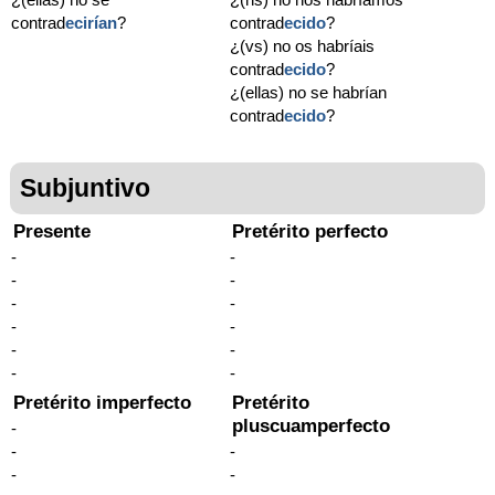
contrad
ecirían
?
contrad
ecido
?
¿(vs) no os habríais
contrad
ecido
?
¿(ellas) no se habrían
contrad
ecido
?
Subjuntivo
Presente
Pretérito perfecto
-
-
-
-
-
-
-
-
-
-
-
-
Pretérito imperfecto
Pretérito
pluscuamperfecto
-
-
-
-
-