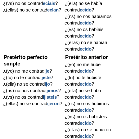
¿(vs) no os contrad
ecíais
?
¿(ella) no se había
¿(ellas) no se contrad
ecían
?
contrad
ecido
?
¿(ns) no nos habíamos
contrad
ecido
?
¿(vs) no os habíais
contrad
ecido
?
¿(ellas) no se habían
contrad
ecido
?
Pretérito perfecto
Pretérito anterior
simple
¿(yo) no me hube
¿(yo) no me contrad
ije
?
contrad
ecido
?
¿(tú) no te contrad
ijiste
?
¿(tú) no te hubiste
¿(ella) no se contrad
ijo
?
contrad
ecido
?
¿(ns) no nos contrad
ijimos
?
¿(ella) no se hubo
¿(vs) no os contrad
ijisteis
?
contrad
ecido
?
¿(ellas) no se contrad
ijeron
?
¿(ns) no nos hubimos
contrad
ecido
?
¿(vs) no os hubisteis
contrad
ecido
?
¿(ellas) no se hubieron
contrad
ecido
?