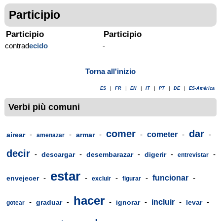
Participio
Participio
Participio
contrad
ecido
-
Torna all'inizio
ES
|
FR
|
EN
|
IT
|
PT
|
DE
|
ES-América
Verbi più comuni
comer
dar
-
-
-
-
cometer
-
-
airear
armar
amenazar
decir
-
-
-
-
-
descargar
desembarazar
digerir
entrevistar
estar
-
-
-
-
funcionar
-
envejecer
excluir
figurar
hacer
-
-
-
-
incluir
-
-
graduar
ignorar
levar
gotear