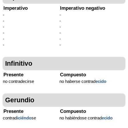
Imperativo
Imperativo negativo
-
-
-
-
-
-
-
-
-
-
-
-
Infinitivo
Presente
Compuesto
no contradecirse
no haberse contrad
ecido
Gerundio
Presente
Compuesto
contrad
iciéndo
se
no habiéndose contrad
ecido