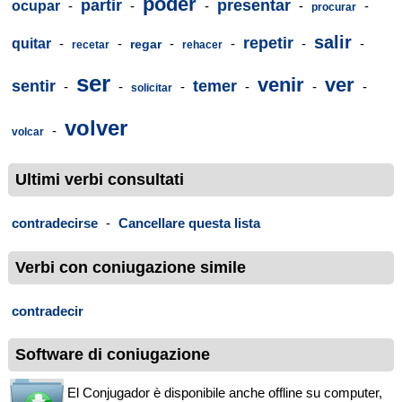
poder
partir
presentar
ocupar
-
-
-
-
-
procurar
salir
repetir
quitar
-
-
-
-
-
-
regar
recetar
rehacer
ser
venir
ver
sentir
temer
-
-
-
-
-
-
solicitar
volver
-
volcar
Ultimi verbi consultati
contradecirse
-
Cancellare questa lista
Verbi con coniugazione simile
contradecir
Software di coniugazione
El Conjugador è disponibile anche offline su computer,