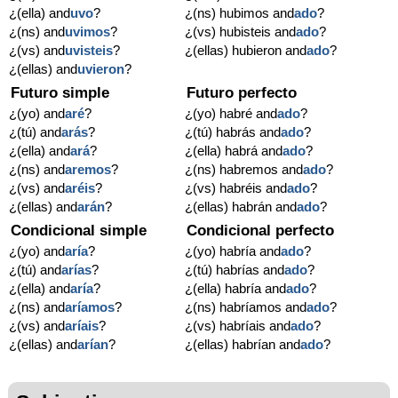
¿(ella) and
uvo
?
¿(ns) hubimos and
ado
?
¿(ns) and
uvimos
?
¿(vs) hubisteis and
ado
?
¿(vs) and
uvisteis
?
¿(ellas) hubieron and
ado
?
¿(ellas) and
uvieron
?
Futuro simple
Futuro perfecto
¿(yo) and
aré
?
¿(yo) habré and
ado
?
¿(tú) and
arás
?
¿(tú) habrás and
ado
?
¿(ella) and
ará
?
¿(ella) habrá and
ado
?
¿(ns) and
aremos
?
¿(ns) habremos and
ado
?
¿(vs) and
aréis
?
¿(vs) habréis and
ado
?
¿(ellas) and
arán
?
¿(ellas) habrán and
ado
?
Condicional simple
Condicional perfecto
¿(yo) and
aría
?
¿(yo) habría and
ado
?
¿(tú) and
arías
?
¿(tú) habrías and
ado
?
¿(ella) and
aría
?
¿(ella) habría and
ado
?
¿(ns) and
aríamos
?
¿(ns) habríamos and
ado
?
¿(vs) and
aríais
?
¿(vs) habríais and
ado
?
¿(ellas) and
arían
?
¿(ellas) habrían and
ado
?