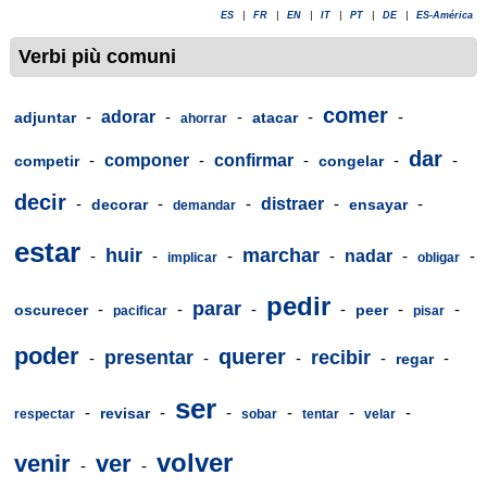
ES
|
FR
|
EN
|
IT
|
PT
|
DE
|
ES-América
Verbi più comuni
comer
-
adorar
-
-
-
-
adjuntar
atacar
ahorrar
dar
-
componer
-
confirmar
-
-
-
competir
congelar
decir
-
-
-
distraer
-
-
decorar
ensayar
demandar
estar
huir
marchar
-
-
-
-
nadar
-
-
implicar
obligar
pedir
parar
-
-
-
-
-
-
oscurecer
peer
pacificar
pisar
poder
querer
presentar
recibir
-
-
-
-
-
regar
ser
-
-
-
-
-
-
revisar
respectar
sobar
tentar
velar
volver
venir
ver
-
-