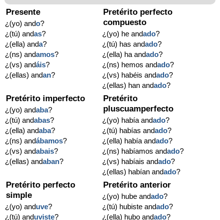
Presente
Pretérito perfecto
compuesto
¿(yo) and
o
?
¿(tú) and
as
?
¿(yo) he and
ado
?
¿(ella) and
a
?
¿(tú) has and
ado
?
¿(ns) and
amos
?
¿(ella) ha and
ado
?
¿(vs) and
áis
?
¿(ns) hemos and
ado
?
¿(ellas) and
an
?
¿(vs) habéis and
ado
?
¿(ellas) han and
ado
?
Pretérito imperfecto
Pretérito
pluscuamperfecto
¿(yo) and
aba
?
¿(tú) and
abas
?
¿(yo) había and
ado
?
¿(ella) and
aba
?
¿(tú) habías and
ado
?
¿(ns) and
ábamos
?
¿(ella) había and
ado
?
¿(vs) and
abais
?
¿(ns) habíamos and
ado
?
¿(ellas) and
aban
?
¿(vs) habíais and
ado
?
¿(ellas) habían and
ado
?
Pretérito perfecto
Pretérito anterior
simple
¿(yo) hube and
ado
?
¿(yo) and
uve
?
¿(tú) hubiste and
ado
?
¿(tú) and
uviste
?
¿(ella) hubo and
ado
?