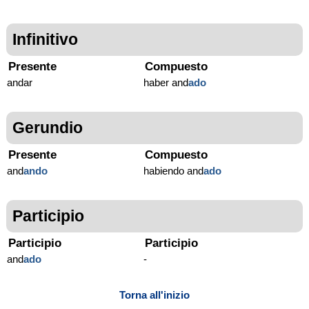
Infinitivo
Presente
Compuesto
andar
haber and
ado
Gerundio
Presente
Compuesto
and
ando
habiendo and
ado
Participio
Participio
Participio
and
ado
-
Torna all'inizio