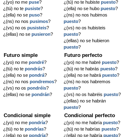
¿(yo) no me
puse
?
¿(tú) no te hubiste
puesto
?
¿(tú) no te
pusiste
?
¿(ella) no se hubo
puesto
?
¿(ella) no se
puso
?
¿(ns) no nos hubimos
¿(ns) no nos
pusimos
?
puesto
?
¿(vs) no os
pusisteis
?
¿(vs) no os hubisteis
¿(ellas) no se
pusieron
?
puesto
?
¿(ellas) no se hubieron
puesto
?
Futuro simple
Futuro perfecto
¿(yo) no me
pondré
?
¿(yo) no me habré
puesto
?
¿(tú) no te
pondrás
?
¿(tú) no te habrás
puesto
?
¿(ella) no se
pondrá
?
¿(ella) no se habrá
puesto
?
¿(ns) no nos
pondremos
?
¿(ns) no nos habremos
¿(vs) no os
pondréis
?
puesto
?
¿(ellas) no se
pondrán
?
¿(vs) no os habréis
puesto
?
¿(ellas) no se habrán
puesto
?
Condicional simple
Condicional perfecto
¿(yo) no me
pondría
?
¿(yo) no me habría
puesto
?
¿(tú) no te
pondrías
?
¿(tú) no te habrías
puesto
?
¿(ella) no se
pondría
?
¿(ella) no se habría
puesto
?