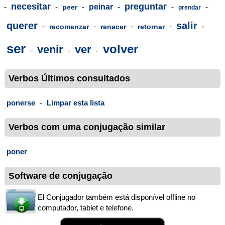
necesitar
preguntar
-
-
-
peinar
-
-
-
peer
prendar
querer
salir
-
-
-
-
-
recomenzar
renacer
retornar
ser
volver
venir
ver
-
-
-
Verbos Últimos consultados
ponerse
-
Limpar esta lista
Verbos com uma conjugação similar
poner
Software de conjugação
El Conjugador também está disponível offline no
computador, tablet e telefone.