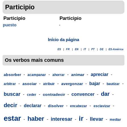
Participio
Participio
Participio
puesto
-
Início da página
ES
|
FR
|
EN
|
IT
|
PT
|
DE
|
ES-América
Os verbos mais comuns
-
-
-
-
apreciar
-
absorber
animar
acampanar
ahorrar
-
-
-
-
bajar
-
-
asociar
avergonzar
arbitrar
atribuir
bautizar
dar
buscar
-
-
-
convencer
-
-
contradecir
ceder
decir
-
declarar
-
-
-
-
disolver
encabezar
esclavizar
estar
ir
haber
interesar
llevar
-
-
-
-
-
mediar