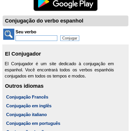
Conjugação do verbo espanhol
Seu verbo
El Conjugador
El Conjugador é um site dedicado à conjugação em
espanhol. Você encontrará todos os verbos espanhóis
conjugados em todos os tempos e modos.
Outros idiomas
Conjugação Francês
Conjugação em inglês
Conjugação italiano
Conjugação em português