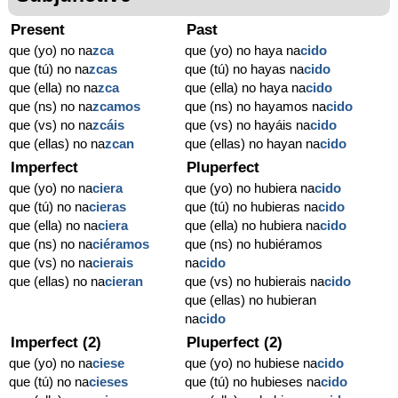
Present
Past
que (yo) no na
zca
que (yo) no haya na
cido
que (tú) no na
zcas
que (tú) no hayas na
cido
que (ella) no na
zca
que (ella) no haya na
cido
que (ns) no na
zcamos
que (ns) no hayamos na
cido
que (vs) no na
zcáis
que (vs) no hayáis na
cido
que (ellas) no na
zcan
que (ellas) no hayan na
cido
Imperfect
Pluperfect
que (yo) no na
ciera
que (yo) no hubiera na
cido
que (tú) no na
cieras
que (tú) no hubieras na
cido
que (ella) no na
ciera
que (ella) no hubiera na
cido
que (ns) no na
ciéramos
que (ns) no hubiéramos
que (vs) no na
cierais
na
cido
que (ellas) no na
cieran
que (vs) no hubierais na
cido
que (ellas) no hubieran
na
cido
Imperfect (2)
Pluperfect (2)
que (yo) no na
ciese
que (yo) no hubiese na
cido
que (tú) no na
cieses
que (tú) no hubieses na
cido