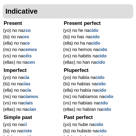
Indicative
Present
Present perfect
(yo) no na
zco
(yo) no he na
cido
(tú) no na
ces
(tú) no has na
cido
(ella) no na
ce
(ella) no ha na
cido
(ns) no na
cemos
(ns) no hemos na
cido
(vs) no na
céis
(vs) no habéis na
cido
(ellas) no na
cen
(ellas) no han na
cido
Imperfect
Pluperfect
(yo) no na
cía
(yo) no había na
cido
(tú) no na
cías
(tú) no habías na
cido
(ella) no na
cía
(ella) no había na
cido
(ns) no na
cíamos
(ns) no habíamos na
cido
(vs) no na
cíais
(vs) no habíais na
cido
(ellas) no na
cían
(ellas) no habían na
cido
Simple past
Past perfect
(yo) no na
cí
(yo) no hube na
cido
(tú) no na
ciste
(tú) no hubiste na
cido