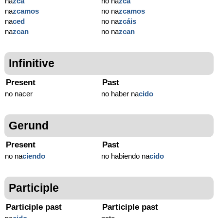
na
zca
no na
zca
na
zcamos
no na
zcamos
na
ced
no na
zcáis
na
zcan
no na
zcan
Infinitive
Present
Past
no nacer
no haber na
cido
Gerund
Present
Past
no na
ciendo
no habiendo na
cido
Participle
Participle past
Participle past