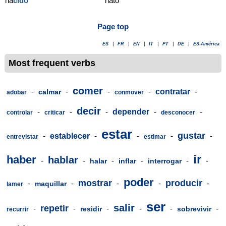
na
cido
nato
Page top
ES
|
FR
|
EN
|
IT
|
PT
|
DE
|
ES-América
Most frequent verbs
comer
-
-
-
-
contratar
-
calmar
adobar
conmover
decir
-
-
-
depender
-
-
controlar
criticar
desconocer
estar
gustar
-
establecer
-
-
-
-
entrevistar
estimar
ir
haber
hablar
-
-
-
-
-
-
halar
inflar
interrogar
poder
mostrar
producir
-
-
-
-
-
maquillar
lamer
ser
salir
repetir
-
-
-
-
-
-
residir
sobrevivir
recurrir