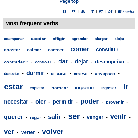
Page top
ES
|
FR
|
EN
|
IT
|
PT
|
DE
|
ES-América
Most frequent verbs
-
-
-
-
-
-
acodar
afligir
acampanar
agrandar
alargar
alojar
comer
-
-
-
-
constituir
-
apostar
calmar
carecer
dar
dejar
-
-
-
-
desempeñar
-
contradecir
controlar
dormir
-
-
-
-
-
envejecer
despejar
empañar
enervar
estar
ir
-
-
-
imponer
-
-
-
hornear
explotar
ingresar
poder
necesitar
oler
permitir
-
-
-
-
-
provenir
ser
venir
querer
salir
-
-
-
-
vengar
-
-
regar
volver
ver
-
verter
-