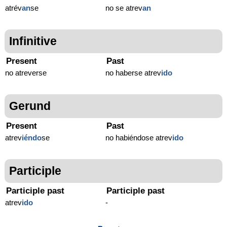
atrév
an
se
no se atrev
an
Infinitive
Present
Past
no atreverse
no haberse atrev
ido
Gerund
Present
Past
atrev
iéndo
se
no habiéndose atrev
ido
Participle
Participle past
Participle past
atrev
ido
-