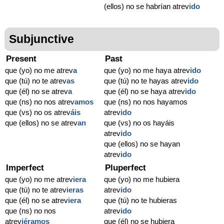
(ellos) no se habrían atrev
ido
Subjunctive
Present
Past
que (yo) no me atrev
a
que (yo) no me haya atrev
ido
que (tú) no te atrev
as
que (tú) no te hayas atrev
ido
que (él) no se atrev
a
que (él) no se haya atrev
ido
que (ns) no nos atrev
amos
que (ns) no nos hayamos
que (vs) no os atrev
áis
atrev
ido
que (ellos) no se atrev
an
que (vs) no os hayáis
atrev
ido
que (ellos) no se hayan
atrev
ido
Imperfect
Pluperfect
que (yo) no me atrev
iera
que (yo) no me hubiera
que (tú) no te atrev
ieras
atrev
ido
que (él) no se atrev
iera
que (tú) no te hubieras
que (ns) no nos
atrev
ido
atrev
iéramos
que (él) no se hubiera