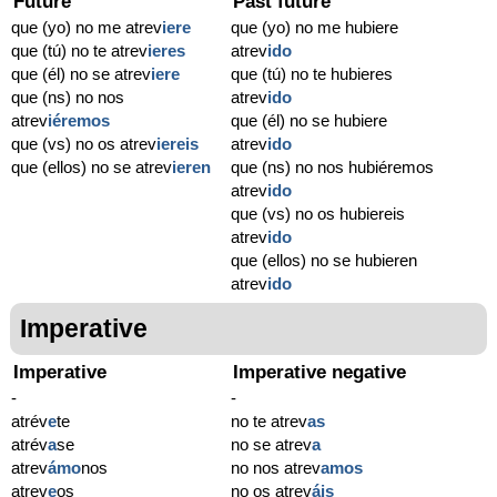
Future
Past future
que (yo) no me atrev
iere
que (yo) no me hubiere
que (tú) no te atrev
ieres
atrev
ido
que (él) no se atrev
iere
que (tú) no te hubieres
que (ns) no nos
atrev
ido
atrev
iéremos
que (él) no se hubiere
que (vs) no os atrev
iereis
atrev
ido
que (ellos) no se atrev
ieren
que (ns) no nos hubiéremos
atrev
ido
que (vs) no os hubiereis
atrev
ido
que (ellos) no se hubieren
atrev
ido
Imperative
Imperative
Imperative negative
-
-
atrév
e
te
no te atrev
as
atrév
a
se
no se atrev
a
atrev
ámo
nos
no nos atrev
amos
atrev
e
os
no os atrev
áis