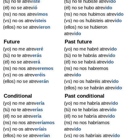
(tú) no te atrev
iste
(tú) no te hubiste atrev
ido
(él) no se atrev
ió
(él) no se hubo atrev
ido
(ns) no nos atrev
imos
(ns) no nos hubimos atrev
ido
(vs) no os atrev
isteis
(vs) no os hubisteis atrev
ido
(ellos) no se atrev
ieron
(ellos) no se hubieron
atrev
ido
Future
Past future
(yo) no me atrev
eré
(yo) no me habré atrev
ido
(tú) no te atrev
erás
(tú) no te habrás atrev
ido
(él) no se atrev
erá
(él) no se habrá atrev
ido
(ns) no nos atrev
eremos
(ns) no nos habremos
(vs) no os atrev
eréis
atrev
ido
(ellos) no se atrev
erán
(vs) no os habréis atrev
ido
(ellos) no se habrán atrev
ido
Conditional
Past conditional
(yo) no me atrev
ería
(yo) no me habría atrev
ido
(tú) no te atrev
erías
(tú) no te habrías atrev
ido
(él) no se atrev
ería
(él) no se habría atrev
ido
(ns) no nos atrev
eríamos
(ns) no nos habríamos
(vs) no os atrev
eríais
atrev
ido
(ellos) no se atrev
erían
(vs) no os habríais atrev
ido