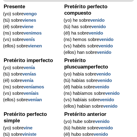
Presente
Pretérito perfecto
compuesto
(yo) sobre
vengo
(tú) sobre
vienes
(yo) he sobre
venido
(él) sobre
viene
(tú) has sobre
venido
(ns) sobre
venimos
(él) ha sobre
venido
(vs) sobre
venís
(ns) hemos sobre
venido
(ellos) sobre
vienen
(vs) habéis sobre
venido
(ellos) han sobre
venido
Pretérito imperfecto
Pretérito
pluscuamperfecto
(yo) sobre
venía
(tú) sobre
venías
(yo) había sobre
venido
(él) sobre
venía
(tú) habías sobre
venido
(ns) sobre
veníamos
(él) había sobre
venido
(vs) sobre
veníais
(ns) habíamos sobre
venido
(ellos) sobre
venían
(vs) habíais sobre
venido
(ellos) habían sobre
venido
Pretérito perfecto
Pretérito anterior
simple
(yo) hube sobre
venido
(yo) sobre
vine
(tú) hubiste sobre
venido
(tú) sobre
viniste
(él) hubo sobre
venido