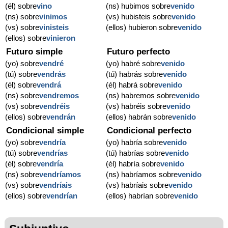
(él) sobre
vino
(ns) hubimos sobre
venido
(ns) sobre
vinimos
(vs) hubisteis sobre
venido
(vs) sobre
vinisteis
(ellos) hubieron sobre
venido
(ellos) sobre
vinieron
Futuro simple
Futuro perfecto
(yo) sobre
vendré
(yo) habré sobre
venido
(tú) sobre
vendrás
(tú) habrás sobre
venido
(él) sobre
vendrá
(él) habrá sobre
venido
(ns) sobre
vendremos
(ns) habremos sobre
venido
(vs) sobre
vendréis
(vs) habréis sobre
venido
(ellos) sobre
vendrán
(ellos) habrán sobre
venido
Condicional simple
Condicional perfecto
(yo) sobre
vendría
(yo) habría sobre
venido
(tú) sobre
vendrías
(tú) habrías sobre
venido
(él) sobre
vendría
(él) habría sobre
venido
(ns) sobre
vendríamos
(ns) habríamos sobre
venido
(vs) sobre
vendríais
(vs) habríais sobre
venido
(ellos) sobre
vendrían
(ellos) habrían sobre
venido