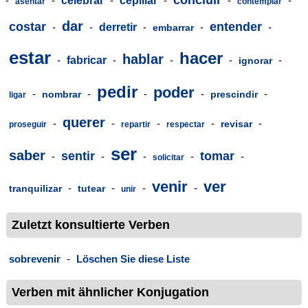
concluir
-
-
celebrar
-
cepillar
-
-
-
asentar
contemplar
dar
costar
entender
-
-
derretir
-
-
-
embarrar
estar
hacer
hablar
-
fabricar
-
-
-
-
ignorar
pedir
poder
-
-
-
-
-
nombrar
prescindir
ligar
querer
-
-
-
-
-
revisar
proseguir
repartir
respectar
ser
saber
sentir
tomar
-
-
-
-
-
solicitar
venir
ver
-
-
-
-
tranquilizar
tutear
unir
Zuletzt konsultierte Verben
sobrevenir
-
Löschen Sie diese Liste
Verben mit ähnlicher Konjugation