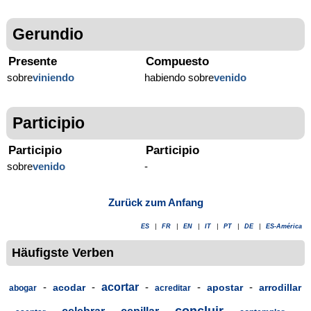
Gerundio
Presente
Compuesto
sobre
viniendo
habiendo sobre
venido
Participio
Participio
Participio
sobre
venido
-
Zurück zum Anfang
ES
|
FR
|
EN
|
IT
|
PT
|
DE
|
ES-América
Häufigste Verben
-
-
acortar
-
-
-
acodar
apostar
arrodillar
abogar
acreditar