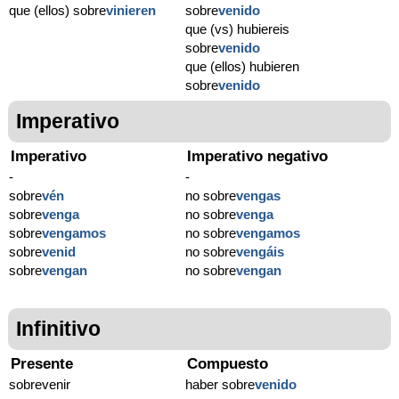
que (ellos) sobre
vinieren
sobre
venido
que (vs) hubiereis
sobre
venido
que (ellos) hubieren
sobre
venido
Imperativo
Imperativo
Imperativo negativo
-
-
sobre
vén
no sobre
vengas
sobre
venga
no sobre
venga
sobre
vengamos
no sobre
vengamos
sobre
venid
no sobre
vengáis
sobre
vengan
no sobre
vengan
Infinitivo
Presente
Compuesto
sobrevenir
haber sobre
venido