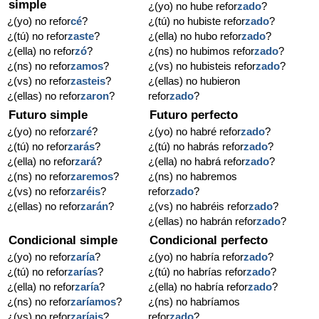
simple
¿(yo) no hube refor
zado
?
¿(yo) no refor
cé
?
¿(tú) no hubiste refor
zado
?
¿(tú) no refor
zaste
?
¿(ella) no hubo refor
zado
?
¿(ella) no refor
zó
?
¿(ns) no hubimos refor
zado
?
¿(ns) no refor
zamos
?
¿(vs) no hubisteis refor
zado
?
¿(vs) no refor
zasteis
?
¿(ellas) no hubieron
¿(ellas) no refor
zaron
?
refor
zado
?
Futuro simple
Futuro perfecto
¿(yo) no refor
zaré
?
¿(yo) no habré refor
zado
?
¿(tú) no refor
zarás
?
¿(tú) no habrás refor
zado
?
¿(ella) no refor
zará
?
¿(ella) no habrá refor
zado
?
¿(ns) no refor
zaremos
?
¿(ns) no habremos
¿(vs) no refor
zaréis
?
refor
zado
?
¿(ellas) no refor
zarán
?
¿(vs) no habréis refor
zado
?
¿(ellas) no habrán refor
zado
?
Condicional simple
Condicional perfecto
¿(yo) no refor
zaría
?
¿(yo) no habría refor
zado
?
¿(tú) no refor
zarías
?
¿(tú) no habrías refor
zado
?
¿(ella) no refor
zaría
?
¿(ella) no habría refor
zado
?
¿(ns) no refor
zaríamos
?
¿(ns) no habríamos
¿(vs) no refor
zaríais
?
refor
zado
?