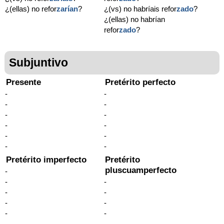
¿(ellas) no refor
zarían
?
¿(vs) no habríais refor
zado
?
¿(ellas) no habrían
refor
zado
?
Subjuntivo
Presente
Pretérito perfecto
-
-
-
-
-
-
-
-
-
-
-
-
Pretérito imperfecto
Pretérito
pluscuamperfecto
-
-
-
-
-
-
-
-
-
-
-