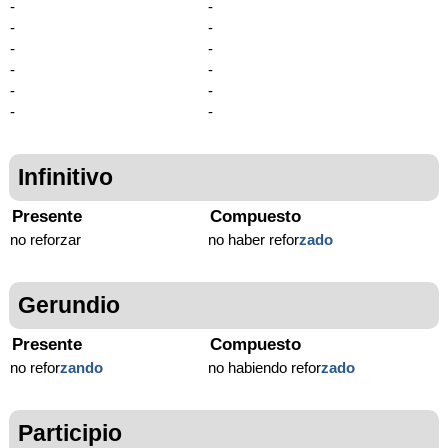
-
-
-
-
-
-
-
-
-
-
-
-
Infinitivo
Presente
Compuesto
no reforzar
no haber refor
zado
Gerundio
Presente
Compuesto
no refor
zando
no habiendo refor
zado
Participio