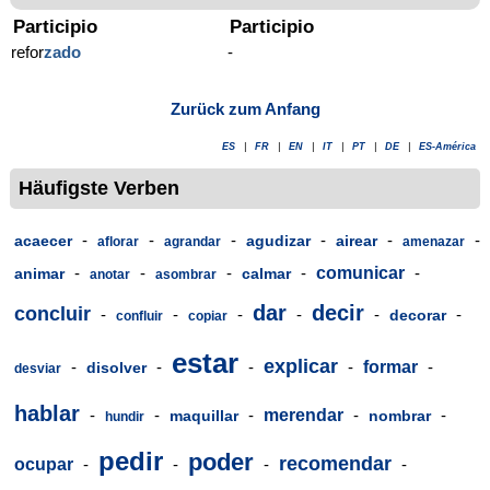
Participio
Participio
refor
zado
-
Zurück zum Anfang
ES
|
FR
|
EN
|
IT
|
PT
|
DE
|
ES-América
Häufigste Verben
-
-
-
-
-
-
acaecer
agudizar
airear
aflorar
agrandar
amenazar
-
-
-
-
comunicar
-
animar
calmar
anotar
asombrar
dar
decir
concluir
-
-
-
-
-
-
decorar
confluir
copiar
estar
explicar
-
-
-
-
formar
-
disolver
desviar
hablar
-
-
-
merendar
-
-
maquillar
nombrar
hundir
pedir
poder
recomendar
ocupar
-
-
-
-