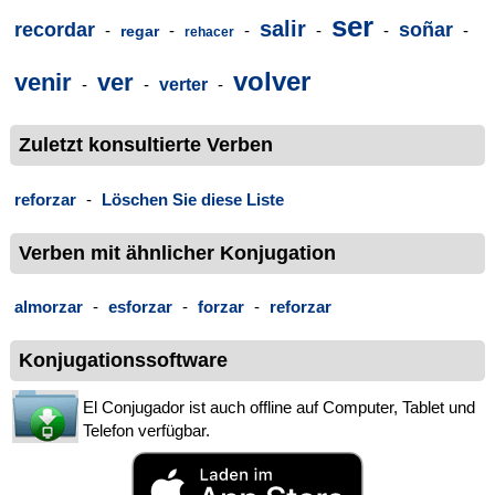
ser
salir
recordar
soñar
-
-
-
-
-
-
regar
rehacer
volver
venir
ver
-
-
verter
-
Zuletzt konsultierte Verben
reforzar
-
Löschen Sie diese Liste
Verben mit ähnlicher Konjugation
almorzar
-
esforzar
-
forzar
-
reforzar
Konjugationssoftware
El Conjugador ist auch offline auf Computer, Tablet und
Telefon verfügbar.