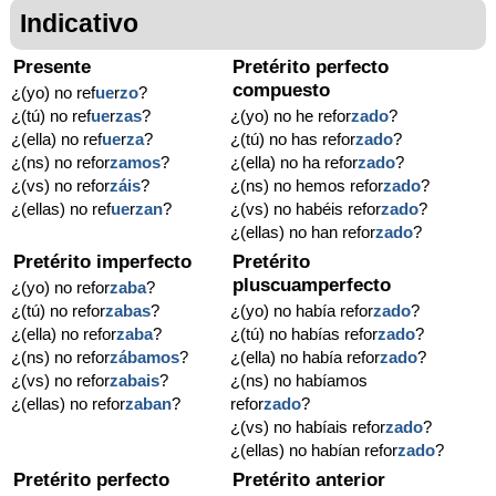
Indicativo
Presente
Pretérito perfecto
compuesto
¿(yo) no ref
ue
r
zo
?
¿(tú) no ref
ue
r
zas
?
¿(yo) no he refor
zado
?
¿(ella) no ref
ue
r
za
?
¿(tú) no has refor
zado
?
¿(ns) no refor
zamos
?
¿(ella) no ha refor
zado
?
¿(vs) no refor
záis
?
¿(ns) no hemos refor
zado
?
¿(ellas) no ref
ue
r
zan
?
¿(vs) no habéis refor
zado
?
¿(ellas) no han refor
zado
?
Pretérito imperfecto
Pretérito
pluscuamperfecto
¿(yo) no refor
zaba
?
¿(tú) no refor
zabas
?
¿(yo) no había refor
zado
?
¿(ella) no refor
zaba
?
¿(tú) no habías refor
zado
?
¿(ns) no refor
zábamos
?
¿(ella) no había refor
zado
?
¿(vs) no refor
zabais
?
¿(ns) no habíamos
¿(ellas) no refor
zaban
?
refor
zado
?
¿(vs) no habíais refor
zado
?
¿(ellas) no habían refor
zado
?
Pretérito perfecto
Pretérito anterior