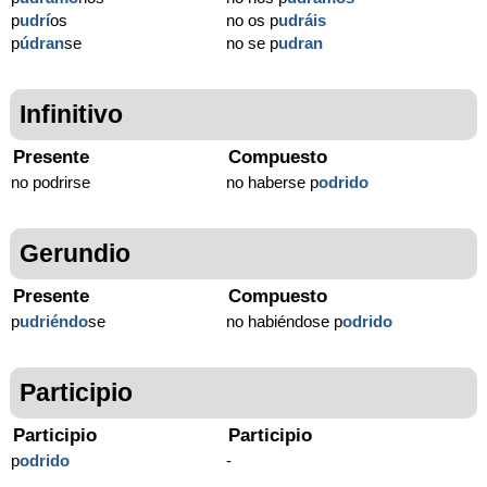
p
udrí
os
no os p
udráis
p
údran
se
no se p
udran
Infinitivo
Presente
Compuesto
no podrirse
no haberse p
odrido
Gerundio
Presente
Compuesto
p
udriéndo
se
no habiéndose p
odrido
Participio
Participio
Participio
p
odrido
-