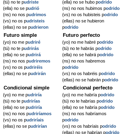
(tú) no te p
udriste
(ella) no se hubo p
odrido
(ella) no se p
udrió
(ns) no nos hubimos p
odrido
(ns) no nos p
udrimos
(vs) no os hubisteis p
odrido
(vs) no os p
udristeis
(ellas) no se hubieron
(ellas) no se p
udrieron
p
odrido
Futuro simple
Futuro perfecto
(yo) no me p
udriré
(yo) no me habré p
odrido
(tú) no te p
udrirás
(tú) no te habrás p
odrido
(ella) no se p
udrirá
(ella) no se habrá p
odrido
(ns) no nos p
udriremos
(ns) no nos habremos
(vs) no os p
udriréis
p
odrido
(ellas) no se p
udrirán
(vs) no os habréis p
odrido
(ellas) no se habrán p
odrido
Condicional simple
Condicional perfecto
(yo) no me p
udriría
(yo) no me habría p
odrido
(tú) no te p
udrirías
(tú) no te habrías p
odrido
(ella) no se p
udriría
(ella) no se habría p
odrido
(ns) no nos p
udriríamos
(ns) no nos habríamos
(vs) no os p
udriríais
p
odrido
(ellas) no se p
udrirían
(vs) no os habríais p
odrido
(ellas) no se habrían p
odrido