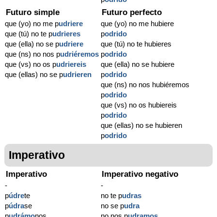
Futuro simple
Futuro perfecto
que (yo) no me p
udriere
que (yo) no me hubiere
que (tú) no te p
udrieres
p
odrido
que (ella) no se p
udriere
que (tú) no te hubieres
que (ns) no nos p
udriéremos
p
odrido
que (vs) no os p
udriereis
que (ella) no se hubiere
que (ellas) no se p
udrieren
p
odrido
que (ns) no nos hubiéremos
p
odrido
que (vs) no os hubiereis
p
odrido
que (ellas) no se hubieren
p
odrido
Imperativo
Imperativo
Imperativo negativo
-
-
p
údre
te
no te p
udras
p
údra
se
no se p
udra
p
udrámo
nos
no nos p
udramos