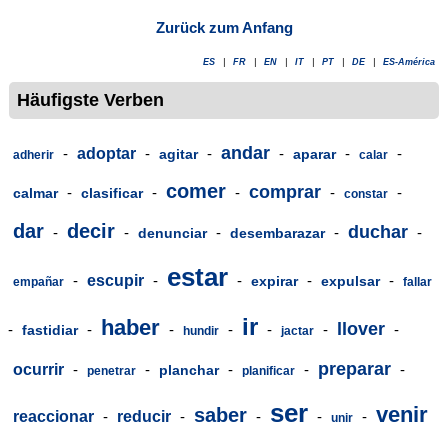
Zurück zum Anfang
ES
|
FR
|
EN
|
IT
|
PT
|
DE
|
ES-América
Häufigste Verben
andar
-
adoptar
-
-
-
-
-
agitar
aparar
adherir
calar
comer
comprar
-
-
-
-
-
calmar
clasificar
constar
dar
decir
duchar
-
-
-
-
-
denunciar
desembarazar
estar
-
escupir
-
-
-
-
expirar
expulsar
empañar
fallar
ir
haber
llover
-
-
-
-
-
-
-
fastidiar
hundir
jactar
preparar
ocurrir
-
-
-
-
-
planchar
penetrar
planificar
ser
venir
saber
reaccionar
-
reducir
-
-
-
-
unir