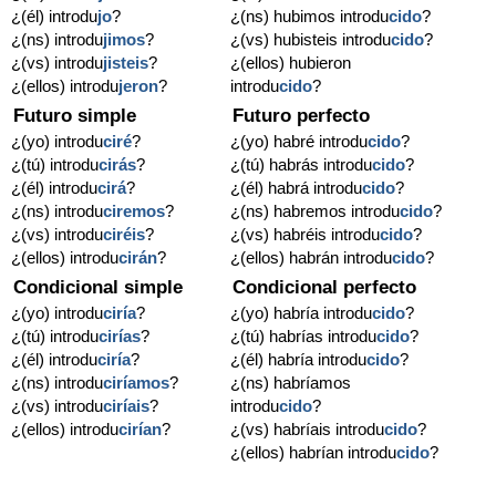
¿(él) introdu
jo
?
¿(ns) hubimos introdu
cido
?
¿(ns) introdu
jimos
?
¿(vs) hubisteis introdu
cido
?
¿(vs) introdu
jisteis
?
¿(ellos) hubieron
¿(ellos) introdu
jeron
?
introdu
cido
?
Futuro simple
Futuro perfecto
¿(yo) introdu
ciré
?
¿(yo) habré introdu
cido
?
¿(tú) introdu
cirás
?
¿(tú) habrás introdu
cido
?
¿(él) introdu
cirá
?
¿(él) habrá introdu
cido
?
¿(ns) introdu
ciremos
?
¿(ns) habremos introdu
cido
?
¿(vs) introdu
ciréis
?
¿(vs) habréis introdu
cido
?
¿(ellos) introdu
cirán
?
¿(ellos) habrán introdu
cido
?
Condicional simple
Condicional perfecto
¿(yo) introdu
ciría
?
¿(yo) habría introdu
cido
?
¿(tú) introdu
cirías
?
¿(tú) habrías introdu
cido
?
¿(él) introdu
ciría
?
¿(él) habría introdu
cido
?
¿(ns) introdu
ciríamos
?
¿(ns) habríamos
¿(vs) introdu
ciríais
?
introdu
cido
?
¿(ellos) introdu
cirían
?
¿(vs) habríais introdu
cido
?
¿(ellos) habrían introdu
cido
?