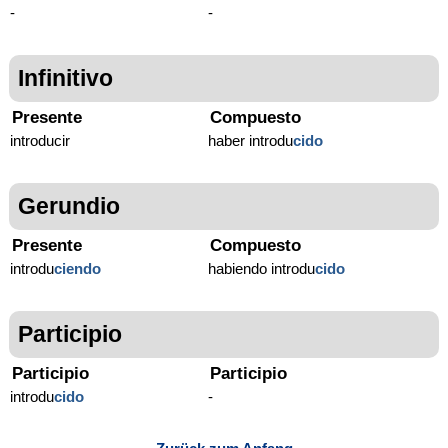
-
-
Infinitivo
Presente
Compuesto
introducir
haber introdu
cido
Gerundio
Presente
Compuesto
introdu
ciendo
habiendo introdu
cido
Participio
Participio
Participio
introdu
cido
-