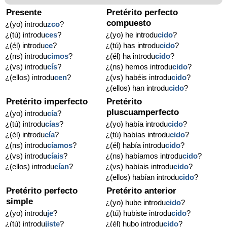
Presente
Pretérito perfecto
compuesto
¿(yo) introdu
zco
?
¿(tú) introdu
ces
?
¿(yo) he introdu
cido
?
¿(él) introdu
ce
?
¿(tú) has introdu
cido
?
¿(ns) introdu
cimos
?
¿(él) ha introdu
cido
?
¿(vs) introdu
cís
?
¿(ns) hemos introdu
cido
?
¿(ellos) introdu
cen
?
¿(vs) habéis introdu
cido
?
¿(ellos) han introdu
cido
?
Pretérito imperfecto
Pretérito
pluscuamperfecto
¿(yo) introdu
cía
?
¿(tú) introdu
cías
?
¿(yo) había introdu
cido
?
¿(él) introdu
cía
?
¿(tú) habías introdu
cido
?
¿(ns) introdu
cíamos
?
¿(él) había introdu
cido
?
¿(vs) introdu
cíais
?
¿(ns) habíamos introdu
cido
?
¿(ellos) introdu
cían
?
¿(vs) habíais introdu
cido
?
¿(ellos) habían introdu
cido
?
Pretérito perfecto
Pretérito anterior
simple
¿(yo) hube introdu
cido
?
¿(yo) introdu
je
?
¿(tú) hubiste introdu
cido
?
¿(tú) introdu
jiste
?
¿(él) hubo introdu
cido
?