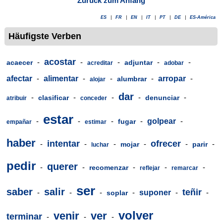
Zurück zum Anfang
ES
|
FR
|
EN
|
IT
|
PT
|
DE
|
ES-América
Häufigste Verben
acostar
-
-
-
-
-
acaecer
adjuntar
acreditar
adobar
afectar
-
alimentar
-
-
-
arropar
-
alumbrar
alojar
dar
-
-
-
-
-
clasificar
denunciar
atribuir
conceder
estar
-
-
-
-
golpear
-
fugar
empañar
estimar
haber
intentar
ofrecer
-
-
-
-
-
-
mojar
parir
luchar
pedir
querer
-
-
-
-
-
recomenzar
reflejar
remarcar
ser
saber
salir
teñir
-
-
-
-
suponer
-
-
soplar
volver
venir
ver
terminar
-
-
-