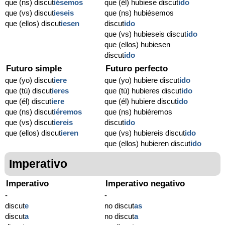
que (ns) discut
iésemos
que (él) hubiese discut
ido
que (vs) discut
ieseis
que (ns) hubiésemos
que (ellos) discut
iesen
discut
ido
que (vs) hubieseis discut
ido
que (ellos) hubiesen
discut
ido
Futuro simple
Futuro perfecto
que (yo) discut
iere
que (yo) hubiere discut
ido
que (tú) discut
ieres
que (tú) hubieres discut
ido
que (él) discut
iere
que (él) hubiere discut
ido
que (ns) discut
iéremos
que (ns) hubiéremos
que (vs) discut
iereis
discut
ido
que (ellos) discut
ieren
que (vs) hubiereis discut
ido
que (ellos) hubieren discut
ido
Imperativo
Imperativo
Imperativo negativo
-
-
discut
e
no discut
as
discut
a
no discut
a