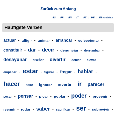
Zurück zum Anfang
ES
|
FR
|
EN
|
IT
|
PT
|
DE
|
ES-América
Häufigste Verben
actuar
-
-
-
arrancar
-
-
afligir
animar
coleccionar
dar
decir
constituir
-
-
-
-
-
denunciar
derrumbar
desayunar
divertir
-
-
-
-
-
diseñar
doblar
elevar
estar
hablar
-
-
-
fregar
-
-
empañar
figurar
hacer
ir
parecer
-
-
-
invertir
-
-
-
ignorar
helar
poder
pensar
-
-
-
-
-
-
picar
poblar
provenir
pecar
ser
saber
-
-
-
-
-
-
rodar
sobrevivir
resumir
sacrificar