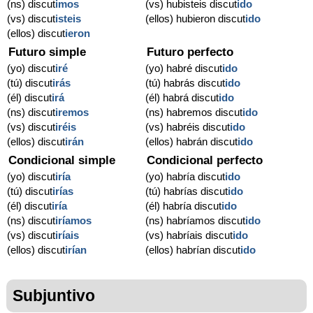
(ns) discut
imos
(vs) hubisteis discut
ido
(vs) discut
isteis
(ellos) hubieron discut
ido
(ellos) discut
ieron
Futuro simple
Futuro perfecto
(yo) discut
iré
(yo) habré discut
ido
(tú) discut
irás
(tú) habrás discut
ido
(él) discut
irá
(él) habrá discut
ido
(ns) discut
iremos
(ns) habremos discut
ido
(vs) discut
iréis
(vs) habréis discut
ido
(ellos) discut
irán
(ellos) habrán discut
ido
Condicional simple
Condicional perfecto
(yo) discut
iría
(yo) habría discut
ido
(tú) discut
irías
(tú) habrías discut
ido
(él) discut
iría
(él) habría discut
ido
(ns) discut
iríamos
(ns) habríamos discut
ido
(vs) discut
iríais
(vs) habríais discut
ido
(ellos) discut
irían
(ellos) habrían discut
ido
Subjuntivo