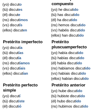
compuesto
(yo) discut
o
(tú) discut
es
(yo) he discut
ido
(él) discut
e
(tú) has discut
ido
(ns) discut
imos
(él) ha discut
ido
(vs) discut
ís
(ns) hemos discut
ido
(ellos) discut
en
(vs) habéis discut
ido
(ellos) han discut
ido
Pretérito imperfecto
Pretérito
pluscuamperfecto
(yo) discut
ía
(tú) discut
ías
(yo) había discut
ido
(él) discut
ía
(tú) habías discut
ido
(ns) discut
íamos
(él) había discut
ido
(vs) discut
íais
(ns) habíamos discut
ido
(ellos) discut
ían
(vs) habíais discut
ido
(ellos) habían discut
ido
Pretérito perfecto
Pretérito anterior
simple
(yo) hube discut
ido
(yo) discut
í
(tú) hubiste discut
ido
(tú) discut
iste
(él) hubo discut
ido
(él) discut
ió
(ns) hubimos discut
ido