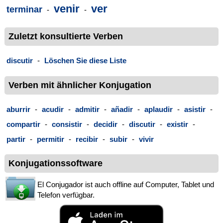
venir
ver
terminar
-
-
Zuletzt konsultierte Verben
discutir
-
Löschen Sie diese Liste
Verben mit ähnlicher Konjugation
aburrir
-
acudir
-
admitir
-
añadir
-
aplaudir
-
asistir
-
compartir
-
consistir
-
decidir
-
discutir
-
existir
-
partir
-
permitir
-
recibir
-
subir
-
vivir
Konjugationssoftware
El Conjugador ist auch offline auf Computer, Tablet und
Telefon verfügbar.