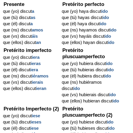
Presente
Pretérito perfecto
que (yo) discut
a
que (yo) haya discut
ido
que (tú) discut
as
que (tú) hayas discut
ido
que (él) discut
a
que (él) haya discut
ido
que (ns) discut
amos
que (ns) hayamos discut
ido
que (vs) discut
áis
que (vs) hayáis discut
ido
que (ellos) discut
an
que (ellos) hayan discut
ido
Pretérito imperfecto
Pretérito
pluscuamperfecto
que (yo) discut
iera
que (tú) discut
ieras
que (yo) hubiera discut
ido
que (él) discut
iera
que (tú) hubieras discut
ido
que (ns) discut
iéramos
que (él) hubiera discut
ido
que (vs) discut
ierais
que (ns) hubiéramos
que (ellos) discut
ieran
discut
ido
que (vs) hubierais discut
ido
que (ellos) hubieran discut
ido
Pretérito Imperfecto (2)
Pretérito
pluscuamperfecto (2)
que (yo) discut
iese
que (tú) discut
ieses
que (yo) hubiese discut
ido
que (él) discut
iese
que (tú) hubieses discut
ido