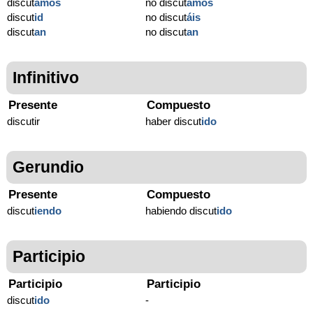
discut
amos
no discut
amos
discut
id
no discut
áis
discut
an
no discut
an
Infinitivo
Presente
Compuesto
discutir
haber discut
ido
Gerundio
Presente
Compuesto
discut
iendo
habiendo discut
ido
Participio
Participio
Participio
discut
ido
-