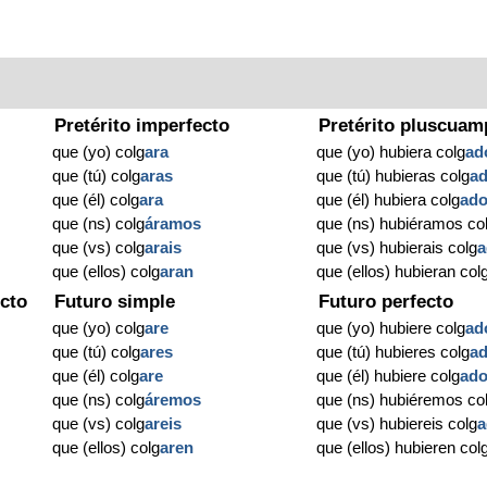
Pretérito imperfecto
Pretérito pluscuam
que (yo) colg
ara
que (yo) hubiera colg
ad
que (tú) colg
aras
que (tú) hubieras colg
a
que (él) colg
ara
que (él) hubiera colg
ad
que (ns) colg
áramos
que (ns) hubiéramos co
que (vs) colg
arais
que (vs) hubierais colg
a
que (ellos) colg
aran
que (ellos) hubieran col
cto
Futuro simple
Futuro perfecto
que (yo) colg
are
que (yo) hubiere colg
ad
que (tú) colg
ares
que (tú) hubieres colg
a
que (él) colg
are
que (él) hubiere colg
ad
que (ns) colg
áremos
que (ns) hubiéremos co
o
que (vs) colg
areis
que (vs) hubiereis colg
a
que (ellos) colg
aren
que (ellos) hubieren col