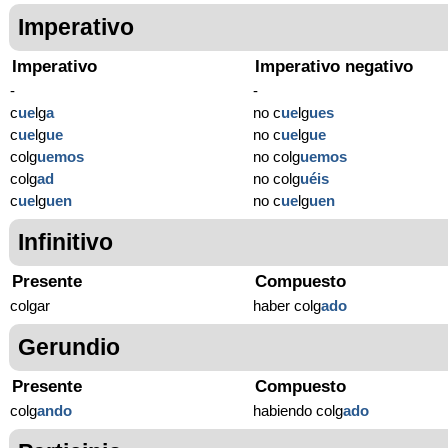
Imperativo
Imperativo
Imperativo negativo
-
-
c
ue
lg
a
no c
ue
lg
ues
c
ue
lg
ue
no c
ue
lg
ue
colg
uemos
no colg
uemos
colg
ad
no colg
uéis
c
ue
lg
uen
no c
ue
lg
uen
Infinitivo
Presente
Compuesto
colgar
haber colg
ado
Gerundio
Presente
Compuesto
colg
ando
habiendo colg
ado