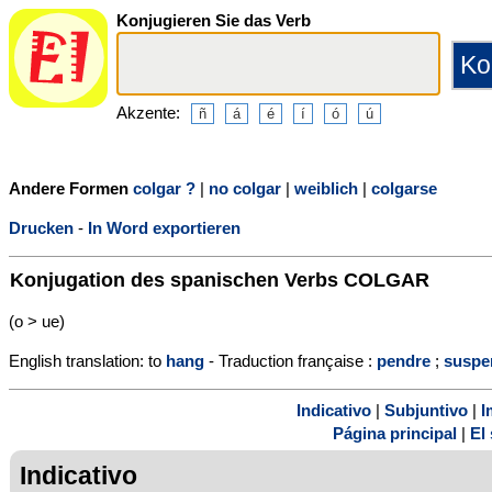
Konjugieren Sie das Verb
Akzente:
Andere Formen
colgar ?
|
no colgar
|
weiblich
|
colgarse
Drucken
-
In Word exportieren
Konjugation des spanischen Verbs
COLGAR
(o > ue)
English translation: to
hang
- Traduction française :
pendre
;
suspe
Indicativo
|
Subjuntivo
|
I
Página principal
|
El 
Indicativo