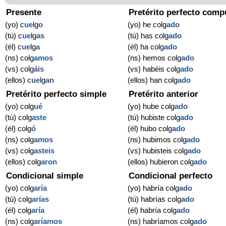
Presente
Pretérito perfecto comp
(yo) c
ue
lg
o
(yo) he colg
ado
(tú) c
ue
lg
as
(tú) has colg
ado
(él) c
ue
lg
a
(él) ha colg
ado
(ns) colg
amos
(ns) hemos colg
ado
(vs) colg
áis
(vs) habéis colg
ado
(ellos) c
ue
lg
an
(ellos) han colg
ado
Pretérito perfecto simple
Pretérito anterior
(yo) colg
ué
(yo) hube colg
ado
(tú) colg
aste
(tú) hubiste colg
ado
(él) colg
ó
(él) hubo colg
ado
(ns) colg
amos
(ns) hubimos colg
ado
(vs) colg
asteis
(vs) hubisteis colg
ado
(ellos) colg
aron
(ellos) hubieron colg
ado
Condicional simple
Condicional perfecto
(yo) colg
aría
(yo) habría colg
ado
(tú) colg
arías
(tú) habrías colg
ado
(él) colg
aría
(él) habría colg
ado
(ns) colg
aríamos
(ns) habríamos colg
ado