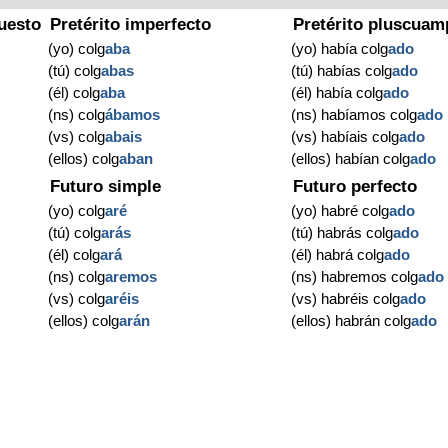
uesto
Pretérito imperfecto
Pretérito pluscuam
(yo) colg
aba
(yo) había colg
ado
(tú) colg
abas
(tú) habías colg
ado
(él) colg
aba
(él) había colg
ado
(ns) colg
ábamos
(ns) habíamos colg
ado
(vs) colg
abais
(vs) habíais colg
ado
(ellos) colg
aban
(ellos) habían colg
ado
Futuro simple
Futuro perfecto
(yo) colg
aré
(yo) habré colg
ado
(tú) colg
arás
(tú) habrás colg
ado
(él) colg
ará
(él) habrá colg
ado
(ns) colg
aremos
(ns) habremos colg
ado
(vs) colg
aréis
(vs) habréis colg
ado
(ellos) colg
arán
(ellos) habrán colg
ado