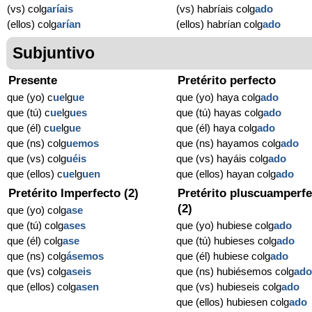
(vs) colg
aríais
(vs) habríais colg
ado
(ellos) colg
arían
(ellos) habrían colg
ado
Subjuntivo
Presente
Pretérito perfecto
que (yo) c
ue
lg
ue
que (yo) haya colg
ado
que (tú) c
ue
lg
ues
que (tú) hayas colg
ado
que (él) c
ue
lg
ue
que (él) haya colg
ado
que (ns) colg
uemos
que (ns) hayamos colg
ado
que (vs) colg
uéis
que (vs) hayáis colg
ado
que (ellos) c
ue
lg
uen
que (ellos) hayan colg
ado
Pretérito Imperfecto (2)
Pretérito pluscuamperfe
(2)
que (yo) colg
ase
que (tú) colg
ases
que (yo) hubiese colg
ado
que (él) colg
ase
que (tú) hubieses colg
ado
que (ns) colg
ásemos
que (él) hubiese colg
ado
que (vs) colg
aseis
que (ns) hubiésemos colg
ad
que (ellos) colg
asen
que (vs) hubieseis colg
ado
que (ellos) hubiesen colg
ado