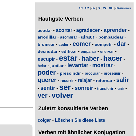
ES
|
FR
|
EN
|
IT
|
PT
|
DE
|
ES-América
Häufigste Verben
aprender
-
acortar
-
agradecer
-
-
acodar
-
-
atraer
-
-
arrodillar
bombardear
asombrar
comer
dar
-
-
-
-
-
bromear
competir
ceder
-
-
-
-
desnudar
edificar
empañar
enervar
estar
hacer
haber
escupir
-
-
-
-
levantar
mostrar
-
-
-
-
jubilar
helar
poder
-
-
-
-
prescindir
procurar
proseguir
querer
salir
-
-
relajar
-
-
retornar
recurrir
ser
sentir
sonreír
-
-
-
-
-
-
transferir
unir
volver
ver
-
Zuletzt konsultierte Verben
colgar
-
Löschen Sie diese Liste
Verben mit ähnlicher Konjugation