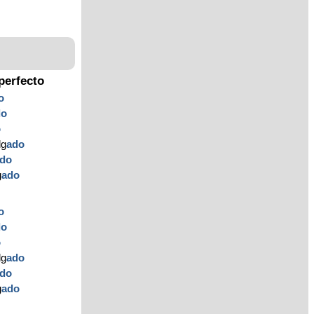
perfecto
o
do
o
lg
ado
do
g
ado
o
do
o
lg
ado
do
g
ado