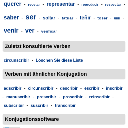
querer
representar
-
-
-
-
-
recetar
reproducir
respectar
ser
saber
teñir
-
-
soltar
-
-
-
-
-
tatuar
toser
unir
venir
ver
-
-
verificar
Zuletzt konsultierte Verben
circunscribir
-
Löschen Sie diese Liste
Verben mit ähnlicher Konjugation
adscribir
-
circunscribir
-
describir
-
escribir
-
inscribir
-
manuscribir
-
prescribir
-
proscribir
-
reinscribir
-
subscribir
-
suscribir
-
transcribir
Konjugationssoftware