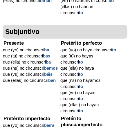
(ellas) no circunscri
birían
(vs) no habríais circunscri
to
(ellas) no habrían
circunscri
to
Subjuntivo
Presente
Pretérito perfecto
que (yo) no circunscri
ba
que (yo) no haya circunscri
to
que (tú) no circunscri
bas
que (tú) no hayas
que (ella) no circunscri
ba
circunscri
to
que (ns) no circunscri
bamos
que (ella) no haya
que (vs) no circunscri
báis
circunscri
to
que (ellas) no circunscri
ban
que (ns) no hayamos
circunscri
to
que (vs) no hayáis
circunscri
to
que (ellas) no hayan
circunscri
to
Pretérito imperfecto
Pretérito
pluscuamperfecto
que (yo) no circunscri
biera