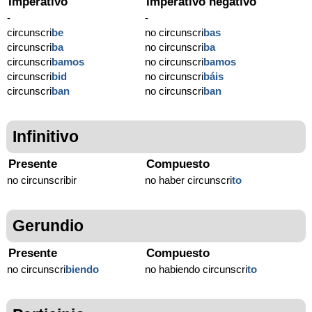
Imperativo
Imperativo negativo
-
-
circunscri
be
no circunscri
bas
circunscri
ba
no circunscri
ba
circunscri
bamos
no circunscri
bamos
circunscri
bid
no circunscri
báis
circunscri
ban
no circunscri
ban
Infinitivo
Presente
Compuesto
no circunscribir
no haber circunscri
to
Gerundio
Presente
Compuesto
no circunscri
biendo
no habiendo circunscri
to