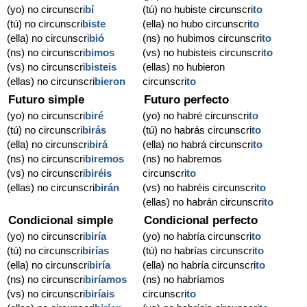
(yo) no circunscri
bí
(tú) no hubiste circunscri
to
(tú) no circunscri
biste
(ella) no hubo circunscri
to
(ella) no circunscri
bió
(ns) no hubimos circunscri
to
(ns) no circunscri
bimos
(vs) no hubisteis circunscri
to
(vs) no circunscri
bisteis
(ellas) no hubieron
(ellas) no circunscri
bieron
circunscri
to
Futuro simple
Futuro perfecto
(yo) no circunscri
biré
(yo) no habré circunscri
to
(tú) no circunscri
birás
(tú) no habrás circunscri
to
(ella) no circunscri
birá
(ella) no habrá circunscri
to
(ns) no circunscri
biremos
(ns) no habremos
(vs) no circunscri
biréis
circunscri
to
(ellas) no circunscri
birán
(vs) no habréis circunscri
to
(ellas) no habrán circunscri
to
Condicional simple
Condicional perfecto
(yo) no circunscri
biría
(yo) no habría circunscri
to
(tú) no circunscri
birías
(tú) no habrías circunscri
to
(ella) no circunscri
biría
(ella) no habría circunscri
to
(ns) no circunscri
biríamos
(ns) no habríamos
(vs) no circunscri
biríais
circunscri
to