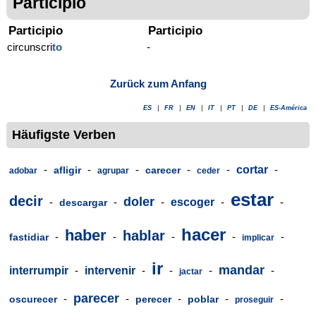
Participio
Participio
Participio
circunscri
to
-
Zurück zum Anfang
ES
|
FR
|
EN
|
IT
|
PT
|
DE
|
ES-América
Häufigste Verben
-
-
-
-
-
cortar
-
afligir
carecer
adobar
agrupar
ceder
estar
decir
doler
-
-
-
escoger
-
-
descargar
hacer
haber
hablar
-
-
-
-
-
fastidiar
implicar
ir
mandar
interrumpir
-
intervenir
-
-
-
-
jactar
parecer
-
-
-
-
-
oscurecer
perecer
poblar
proseguir