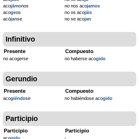
aco
jámo
nos
no nos aco
jamos
aco
ge
os
no os aco
jáis
acó
jan
se
no se aco
jan
Infinitivo
Presente
Compuesto
no acogerse
no haberse aco
gido
Gerundio
Presente
Compuesto
aco
giéndo
se
no habiéndose aco
gido
Participio
Participio
Participio
aco
gido
-