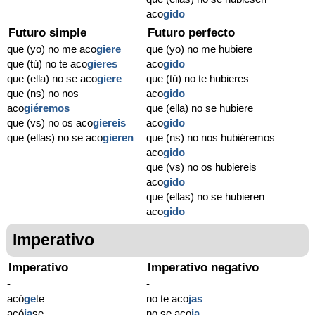
aco
gido
Futuro simple
Futuro perfecto
que (yo) no me aco
giere
que (yo) no me hubiere
que (tú) no te aco
gieres
aco
gido
que (ella) no se aco
giere
que (tú) no te hubieres
que (ns) no nos
aco
gido
aco
giéremos
que (ella) no se hubiere
que (vs) no os aco
giereis
aco
gido
que (ellas) no se aco
gieren
que (ns) no nos hubiéremos
aco
gido
que (vs) no os hubiereis
aco
gido
que (ellas) no se hubieren
aco
gido
Imperativo
Imperativo
Imperativo negativo
-
-
acó
ge
te
no te aco
jas
acó
ja
se
no se aco
ja