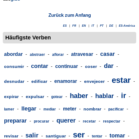
Zurück zum Anfang
ES
|
FR
|
EN
|
IT
|
PT
|
DE
|
ES-América
Häufigste Verben
casar
abordar
-
-
-
atravesar
-
-
abstraer
aflorar
dar
contar
-
-
continuar
-
-
-
consumir
coser
estar
-
-
enamorar
-
-
-
desnudar
edificar
envejecer
ir
haber
hablar
-
-
-
-
-
-
expirar
expulsar
gotear
llegar
-
-
-
meter
-
-
-
nombrar
lamer
mediar
pacificar
querer
preparar
-
-
-
-
-
procurar
recetar
respectar
ser
salir
tomar
-
-
-
-
-
-
revisar
santiguar
tentar