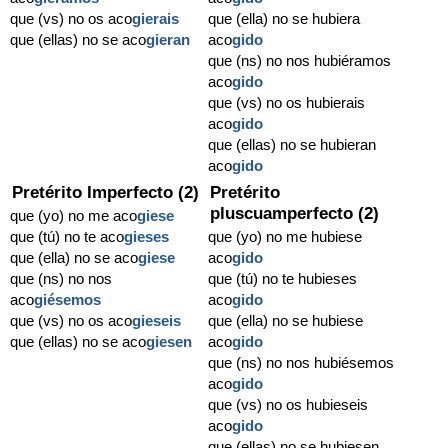
que (vs) no os aco
gierais
que (ella) no se hubiera
que (ellas) no se aco
gieran
aco
gido
que (ns) no nos hubiéramos
aco
gido
que (vs) no os hubierais
aco
gido
que (ellas) no se hubieran
aco
gido
Pretérito Imperfecto (2)
Pretérito
pluscuamperfecto (2)
que (yo) no me aco
giese
que (tú) no te aco
gieses
que (yo) no me hubiese
que (ella) no se aco
giese
aco
gido
que (ns) no nos
que (tú) no te hubieses
aco
giésemos
aco
gido
que (vs) no os aco
gieseis
que (ella) no se hubiese
que (ellas) no se aco
giesen
aco
gido
que (ns) no nos hubiésemos
aco
gido
que (vs) no os hubieseis
aco
gido
que (ellas) no se hubiesen