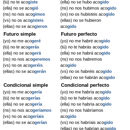
(tú) no te aco
giste
(ella) no se hubo aco
gido
(ella) no se aco
gió
(ns) no nos hubimos aco
gido
(ns) no nos aco
gimos
(vs) no os hubisteis aco
gido
(vs) no os aco
gisteis
(ellas) no se hubieron
(ellas) no se aco
gieron
aco
gido
Futuro simple
Futuro perfecto
(yo) no me aco
geré
(yo) no me habré aco
gido
(tú) no te aco
gerás
(tú) no te habrás aco
gido
(ella) no se aco
gerá
(ella) no se habrá aco
gido
(ns) no nos aco
geremos
(ns) no nos habremos
(vs) no os aco
geréis
aco
gido
(ellas) no se aco
gerán
(vs) no os habréis aco
gido
(ellas) no se habrán aco
gido
Condicional simple
Condicional perfecto
(yo) no me aco
gería
(yo) no me habría aco
gido
(tú) no te aco
gerías
(tú) no te habrías aco
gido
(ella) no se aco
gería
(ella) no se habría aco
gido
(ns) no nos aco
geríamos
(ns) no nos habríamos
(vs) no os aco
geríais
aco
gido
(ellas) no se aco
gerían
(vs) no os habríais aco
gido
(ellas) no se habrían aco
gido