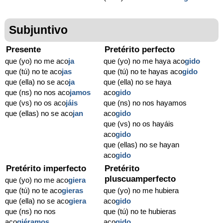
Subjuntivo
Presente
Pretérito perfecto
que (yo) no me aco
ja
que (yo) no me haya aco
gido
que (tú) no te aco
jas
que (tú) no te hayas aco
gido
que (ella) no se aco
ja
que (ella) no se haya
que (ns) no nos aco
jamos
aco
gido
que (vs) no os aco
jáis
que (ns) no nos hayamos
que (ellas) no se aco
jan
aco
gido
que (vs) no os hayáis
aco
gido
que (ellas) no se hayan
aco
gido
Pretérito imperfecto
Pretérito
pluscuamperfecto
que (yo) no me aco
giera
que (tú) no te aco
gieras
que (yo) no me hubiera
que (ella) no se aco
giera
aco
gido
que (ns) no nos
que (tú) no te hubieras
aco
giéramos
aco
gido