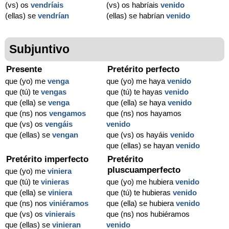
(vs) os
vendríais
(vs) os habríais
venido
(ellas) se
vendrían
(ellas) se habrían
venido
Subjuntivo
Presente
Pretérito perfecto
que (yo) me
venga
que (yo) me haya
venido
que (tú) te
vengas
que (tú) te hayas
venido
que (ella) se
venga
que (ella) se haya
venido
que (ns) nos
vengamos
que (ns) nos hayamos
que (vs) os
vengáis
venido
que (ellas) se
vengan
que (vs) os hayáis
venido
que (ellas) se hayan
venido
Pretérito imperfecto
Pretérito
pluscuamperfecto
que (yo) me
viniera
que (tú) te
vinieras
que (yo) me hubiera
venido
que (ella) se
viniera
que (tú) te hubieras
venido
que (ns) nos
viniéramos
que (ella) se hubiera
venido
que (vs) os
vinierais
que (ns) nos hubiéramos
que (ellas) se
vinieran
venido