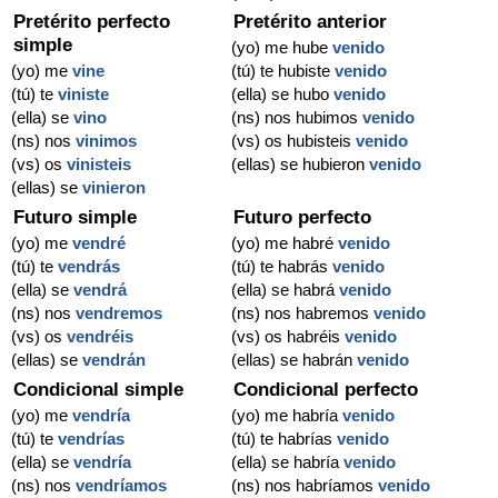
Pretérito perfecto
Pretérito anterior
simple
(yo) me hube
venido
(yo) me
vine
(tú) te hubiste
venido
(tú) te
viniste
(ella) se hubo
venido
(ella) se
vino
(ns) nos hubimos
venido
(ns) nos
vinimos
(vs) os hubisteis
venido
(vs) os
vinisteis
(ellas) se hubieron
venido
(ellas) se
vinieron
Futuro simple
Futuro perfecto
(yo) me
vendré
(yo) me habré
venido
(tú) te
vendrás
(tú) te habrás
venido
(ella) se
vendrá
(ella) se habrá
venido
(ns) nos
vendremos
(ns) nos habremos
venido
(vs) os
vendréis
(vs) os habréis
venido
(ellas) se
vendrán
(ellas) se habrán
venido
Condicional simple
Condicional perfecto
(yo) me
vendría
(yo) me habría
venido
(tú) te
vendrías
(tú) te habrías
venido
(ella) se
vendría
(ella) se habría
venido
(ns) nos
vendríamos
(ns) nos habríamos
venido