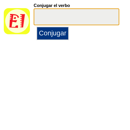
Conjugar el verbo