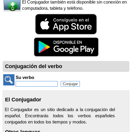
El Conjugador también está disponible sin conexión en
computadora, tableta y teléfono.
Conjugación del verbo
Su verbo
El Conjugador
El Conjugador es un sitio dedicado a la conjugación del
español. Encontrarás todos los verbos españoles
conjugados en todos los tiempos y modos.
Otras lenguas