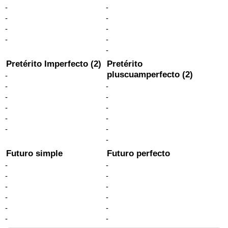
-
-
-
-
-
-
-
-
-
Pretérito Imperfecto (2)
Pretérito
pluscuamperfecto (2)
-
-
-
-
-
-
-
-
-
-
-
-
Futuro simple
Futuro perfecto
-
-
-
-
-
-
-
-
-
-
-
-