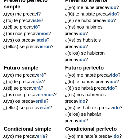
Pretérito perfecto
Pretérito anterior
simple
¿(yo) me hube precav
ido
?
¿(yo) me precav
í
?
¿(tú) te hubiste precav
ido
?
¿(tú) te precav
iste
?
¿(él) se hubo precav
ido
?
¿(él) se precav
ió
?
¿(ns) nos hubimos
¿(ns) nos precav
imos
?
precav
ido
?
¿(vs) os precav
isteis
?
¿(vs) os hubisteis
¿(ellos) se precav
ieron
?
precav
ido
?
¿(ellos) se hubieron
precav
ido
?
Futuro simple
Futuro perfecto
¿(yo) me precav
eré
?
¿(yo) me habré precav
ido
?
¿(tú) te precav
erás
?
¿(tú) te habrás precav
ido
?
¿(él) se precav
erá
?
¿(él) se habrá precav
ido
?
¿(ns) nos precav
eremos
?
¿(ns) nos habremos
¿(vs) os precav
eréis
?
precav
ido
?
¿(ellos) se precav
erán
?
¿(vs) os habréis precav
ido
?
¿(ellos) se habrán
precav
ido
?
Condicional simple
Condicional perfecto
¿(yo) me precav
ería
?
¿(yo) me habría precav
ido
?