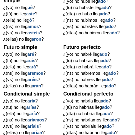
simple
¿(yo) no hube lleg
ado
?
¿(yo) no lleg
ué
?
¿(tú) no hubiste lleg
ado
?
¿(tú) no lleg
aste
?
¿(ella) no hubo lleg
ado
?
¿(ella) no lleg
ó
?
¿(ns) no hubimos lleg
ado
?
¿(ns) no lleg
amos
?
¿(vs) no hubisteis lleg
ado
?
¿(vs) no lleg
asteis
?
¿(ellas) no hubieron lleg
ado
?
¿(ellas) no lleg
aron
?
Futuro simple
Futuro perfecto
¿(yo) no lleg
aré
?
¿(yo) no habré lleg
ado
?
¿(tú) no lleg
arás
?
¿(tú) no habrás lleg
ado
?
¿(ella) no lleg
ará
?
¿(ella) no habrá lleg
ado
?
¿(ns) no lleg
aremos
?
¿(ns) no habremos lleg
ado
?
¿(vs) no lleg
aréis
?
¿(vs) no habréis lleg
ado
?
¿(ellas) no lleg
arán
?
¿(ellas) no habrán lleg
ado
?
Condicional simple
Condicional perfecto
¿(yo) no lleg
aría
?
¿(yo) no habría lleg
ado
?
¿(tú) no lleg
arías
?
¿(tú) no habrías lleg
ado
?
¿(ella) no lleg
aría
?
¿(ella) no habría lleg
ado
?
¿(ns) no lleg
aríamos
?
¿(ns) no habríamos lleg
ado
?
¿(vs) no lleg
aríais
?
¿(vs) no habríais lleg
ado
?
¿(ellas) no lleg
arían
?
¿(ellas) no habrían lleg
ado
?