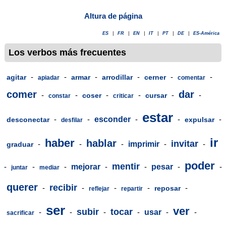
Altura de página
ES
|
FR
|
EN
|
IT
|
PT
|
DE
|
ES-América
Los verbos más frecuentes
-
-
-
-
-
-
agitar
armar
arrodillar
cerner
apiadar
comentar
comer
dar
-
-
-
-
-
-
coser
cursar
constar
criticar
estar
-
-
esconder
-
-
-
desconectar
expulsar
desfilar
ir
haber
hablar
invitar
-
-
-
imprimir
-
-
graduar
poder
mentir
-
-
-
mejorar
-
-
pesar
-
-
juntar
mediar
querer
recibir
-
-
-
-
-
reposar
reflejar
repartir
ser
ver
subir
tocar
-
-
-
-
usar
-
-
sacrificar