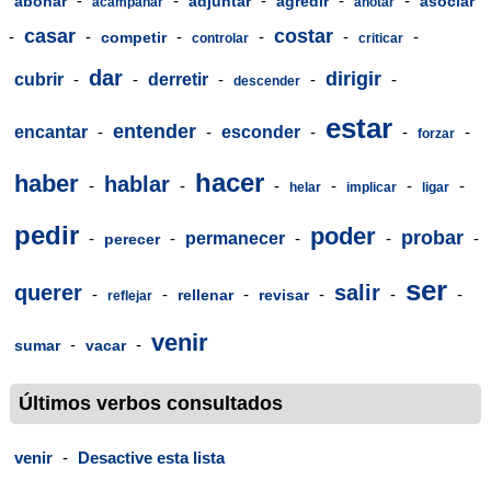
-
-
-
-
-
abonar
adjuntar
agredir
asociar
acampanar
anotar
casar
costar
-
-
-
-
-
-
competir
controlar
criticar
dar
dirigir
cubrir
-
-
derretir
-
-
-
descender
estar
entender
encantar
-
-
esconder
-
-
-
forzar
hacer
haber
hablar
-
-
-
-
-
-
helar
implicar
ligar
pedir
poder
probar
-
-
permanecer
-
-
-
perecer
ser
querer
salir
-
-
-
-
-
-
rellenar
revisar
reflejar
venir
-
-
sumar
vacar
Últimos verbos consultados
venir
-
Desactive esta lista