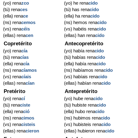
(yo) rena
zco
(yo) he rena
cido
(tú) rena
ces
(tú) has rena
cido
(ella) rena
ce
(ella) ha rena
cido
(ns) rena
cemos
(ns) hemos rena
cido
(vs) rena
céis
(vs) habéis rena
cido
(ellas) rena
cen
(ellas) han rena
cido
Copretérito
Antecopretérito
(yo) rena
cía
(yo) había rena
cido
(tú) rena
cías
(tú) habías rena
cido
(ella) rena
cía
(ella) había rena
cido
(ns) rena
cíamos
(ns) habíamos rena
cido
(vs) rena
cíais
(vs) habíais rena
cido
(ellas) rena
cían
(ellas) habían rena
cido
Pretérito
Antepretérito
(yo) rena
cí
(yo) hube rena
cido
(tú) rena
ciste
(tú) hubiste rena
cido
(ella) rena
ció
(ella) hubo rena
cido
(ns) rena
cimos
(ns) hubimos rena
cido
(vs) rena
cisteis
(vs) hubisteis rena
cido
(ellas) rena
cieron
(ellas) hubieron rena
cido