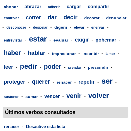
-
abrazar
-
-
cargar
-
compartir
-
abonar
adherir
dar
decir
correr
-
-
-
-
-
decorar
denunciar
controlar
-
-
-
-
-
-
digerir
desconocer
despejar
elevar
enervar
estar
exigir
-
-
-
-
gobernar
-
evaluar
entrevistar
haber
hablar
-
-
-
-
-
impresionar
inscribir
lamer
pedir
poder
leer
-
-
-
-
-
prescindir
prendar
ser
querer
proteger
repetir
-
-
-
-
-
renacer
volver
venir
-
-
vencer
-
-
sumar
sostener
Últimos verbos consultados
renacer
-
Desactive esta lista