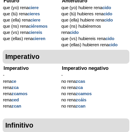
Futuro
Antefuturo
que (yo) rena
ciere
que (yo) hubiere rena
cido
que (tú) rena
cieres
que (tú) hubieres rena
cido
que (ella) rena
ciere
que (ella) hubiere rena
cido
que (ns) rena
ciéremos
que (ns) hubiéremos
que (vs) rena
ciereis
rena
cido
que (ellas) rena
cieren
que (vs) hubiereis rena
cido
que (ellas) hubieren rena
cido
Imperativo
Imperativo
Imperativo negativo
-
-
rena
ce
no rena
zcas
rena
zca
no rena
zca
rena
zcamos
no rena
zcamos
rena
ced
no rena
zcáis
rena
zcan
no rena
zcan
Infinitivo