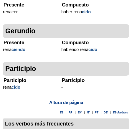
Presente
Compuesto
renacer
haber rena
cido
Gerundio
Presente
Compuesto
rena
ciendo
habiendo rena
cido
Participio
Participio
Participio
rena
cido
-
Altura de página
ES
|
FR
|
EN
|
IT
|
PT
|
DE
|
ES-América
Los verbos más frecuentes