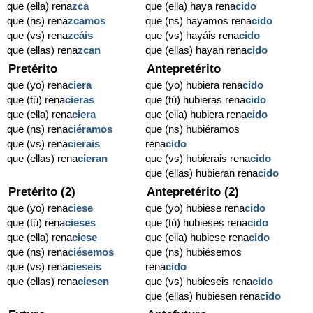
que (ella) rena
zca
que (ella) haya rena
cido
que (ns) rena
zcamos
que (ns) hayamos rena
cido
que (vs) rena
zcáis
que (vs) hayáis rena
cido
que (ellas) rena
zcan
que (ellas) hayan rena
cido
Pretérito
Antepretérito
que (yo) rena
ciera
que (yo) hubiera rena
cido
que (tú) rena
cieras
que (tú) hubieras rena
cido
que (ella) rena
ciera
que (ella) hubiera rena
cido
que (ns) rena
ciéramos
que (ns) hubiéramos
que (vs) rena
cierais
rena
cido
que (ellas) rena
cieran
que (vs) hubierais rena
cido
que (ellas) hubieran rena
cido
Pretérito (2)
Antepretérito (2)
que (yo) rena
ciese
que (yo) hubiese rena
cido
que (tú) rena
cieses
que (tú) hubieses rena
cido
que (ella) rena
ciese
que (ella) hubiese rena
cido
que (ns) rena
ciésemos
que (ns) hubiésemos
que (vs) rena
cieseis
rena
cido
que (ellas) rena
ciesen
que (vs) hubieseis rena
cido
que (ellas) hubiesen rena
cido