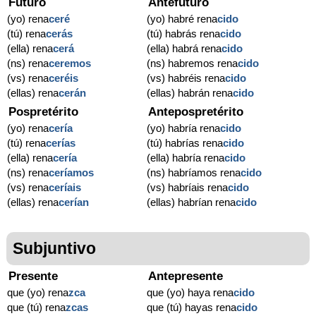
Futuro
Antefuturo
(yo) rena
ceré
(yo) habré rena
cido
(tú) rena
cerás
(tú) habrás rena
cido
(ella) rena
cerá
(ella) habrá rena
cido
(ns) rena
ceremos
(ns) habremos rena
cido
(vs) rena
ceréis
(vs) habréis rena
cido
(ellas) rena
cerán
(ellas) habrán rena
cido
Pospretérito
Antepospretérito
(yo) rena
cería
(yo) habría rena
cido
(tú) rena
cerías
(tú) habrías rena
cido
(ella) rena
cería
(ella) habría rena
cido
(ns) rena
ceríamos
(ns) habríamos rena
cido
(vs) rena
ceríais
(vs) habríais rena
cido
(ellas) rena
cerían
(ellas) habrían rena
cido
Subjuntivo
Presente
Antepresente
que (yo) rena
zca
que (yo) haya rena
cido
que (tú) rena
zcas
que (tú) hayas rena
cido