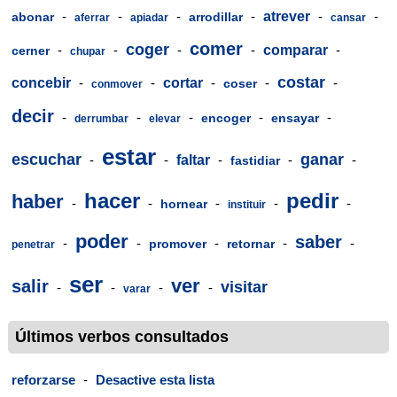
-
-
-
-
atrever
-
-
abonar
arrodillar
aferrar
apiadar
cansar
comer
coger
-
-
-
-
comparar
-
cerner
chupar
costar
concebir
-
-
cortar
-
-
-
coser
conmover
decir
-
-
-
-
-
encoger
ensayar
derrumbar
elevar
estar
escuchar
ganar
-
-
faltar
-
-
-
fastidiar
hacer
pedir
haber
-
-
-
-
-
hornear
instituir
poder
saber
-
-
-
-
-
promover
retornar
penetrar
ser
ver
salir
visitar
-
-
-
-
varar
Últimos verbos consultados
reforzarse
-
Desactive esta lista