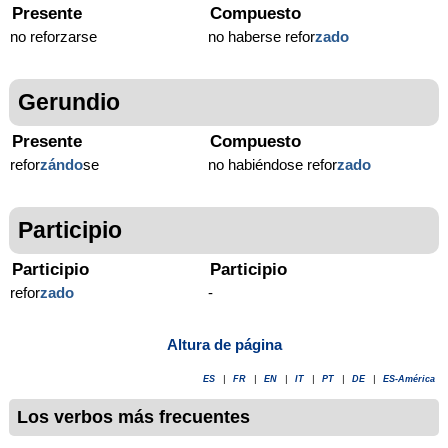
Presente
Compuesto
no reforzarse
no haberse refor
zado
Gerundio
Presente
Compuesto
refor
zándo
se
no habiéndose refor
zado
Participio
Participio
Participio
refor
zado
-
Altura de página
ES
|
FR
|
EN
|
IT
|
PT
|
DE
|
ES-América
Los verbos más frecuentes