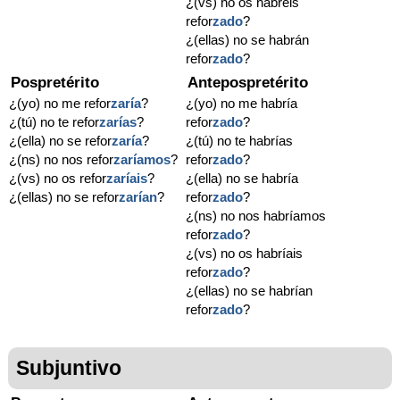
¿(vs) no os habréis
refor
zado
?
¿(ellas) no se habrán
refor
zado
?
Pospretérito
Antepospretérito
¿(yo) no me refor
zaría
?
¿(yo) no me habría
¿(tú) no te refor
zarías
?
refor
zado
?
¿(ella) no se refor
zaría
?
¿(tú) no te habrías
¿(ns) no nos refor
zaríamos
?
refor
zado
?
¿(vs) no os refor
zaríais
?
¿(ella) no se habría
¿(ellas) no se refor
zarían
?
refor
zado
?
¿(ns) no nos habríamos
refor
zado
?
¿(vs) no os habríais
refor
zado
?
¿(ellas) no se habrían
refor
zado
?
Subjuntivo