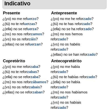
Indicativo
Presente
Antepresente
¿(yo) no me ref
ue
r
zo
?
¿(yo) no me he refor
zado
?
¿(tú) no te ref
ue
r
zas
?
¿(tú) no te has refor
zado
?
¿(ella) no se ref
ue
r
za
?
¿(ella) no se ha refor
zado
?
¿(ns) no nos refor
zamos
?
¿(ns) no nos hemos
¿(vs) no os refor
záis
?
refor
zado
?
¿(ellas) no se ref
ue
r
zan
?
¿(vs) no os habéis
refor
zado
?
¿(ellas) no se han refor
zado
?
Copretérito
Antecopretérito
¿(yo) no me refor
zaba
?
¿(yo) no me había
¿(tú) no te refor
zabas
?
refor
zado
?
¿(ella) no se refor
zaba
?
¿(tú) no te habías refor
zado
?
¿(ns) no nos refor
zábamos
?
¿(ella) no se había
¿(vs) no os refor
zabais
?
refor
zado
?
¿(ellas) no se refor
zaban
?
¿(ns) no nos habíamos
refor
zado
?
¿(vs) no os habíais
refor
zado
?