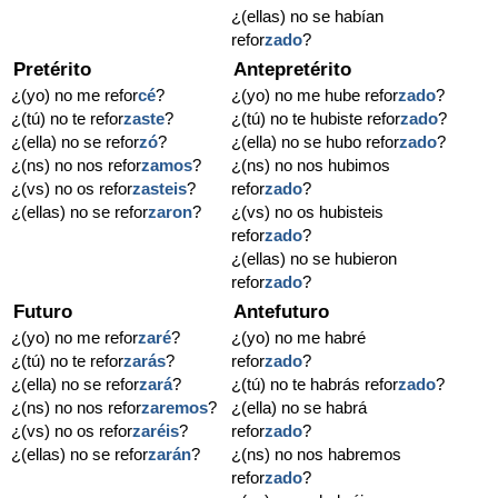
¿(ellas) no se habían
refor
zado
?
Pretérito
Antepretérito
¿(yo) no me refor
cé
?
¿(yo) no me hube refor
zado
?
¿(tú) no te refor
zaste
?
¿(tú) no te hubiste refor
zado
?
¿(ella) no se refor
zó
?
¿(ella) no se hubo refor
zado
?
¿(ns) no nos refor
zamos
?
¿(ns) no nos hubimos
¿(vs) no os refor
zasteis
?
refor
zado
?
¿(ellas) no se refor
zaron
?
¿(vs) no os hubisteis
refor
zado
?
¿(ellas) no se hubieron
refor
zado
?
Futuro
Antefuturo
¿(yo) no me refor
zaré
?
¿(yo) no me habré
¿(tú) no te refor
zarás
?
refor
zado
?
¿(ella) no se refor
zará
?
¿(tú) no te habrás refor
zado
?
¿(ns) no nos refor
zaremos
?
¿(ella) no se habrá
¿(vs) no os refor
zaréis
?
refor
zado
?
¿(ellas) no se refor
zarán
?
¿(ns) no nos habremos
refor
zado
?