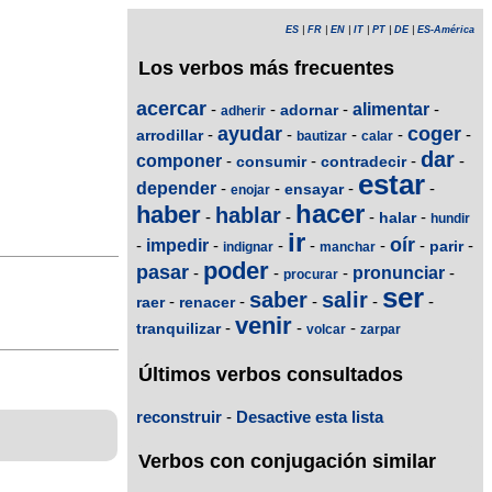
ES
|
FR
|
EN
|
IT
|
PT
|
DE
|
ES-América
Los verbos más frecuentes
acercar
-
-
-
alimentar
-
adornar
adherir
ayudar
coger
-
-
-
-
-
arrodillar
bautizar
calar
dar
componer
-
-
-
-
consumir
contradecir
estar
depender
-
-
-
-
ensayar
enojar
hacer
haber
hablar
-
-
-
-
halar
hundir
ir
oír
-
impedir
-
-
-
-
-
-
parir
indignar
manchar
poder
pasar
-
-
-
pronunciar
-
procurar
ser
saber
salir
-
-
-
-
-
raer
renacer
venir
-
-
-
tranquilizar
volcar
zarpar
Últimos verbos consultados
reconstruir
-
Desactive esta lista
Verbos con conjugación similar