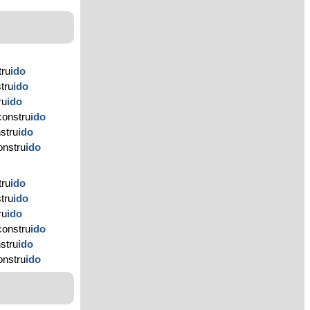
tru
ido
tru
ido
ru
ido
constru
ido
stru
ido
onstru
ido
tru
ido
tru
ido
ru
ido
constru
ido
stru
ido
onstru
ido