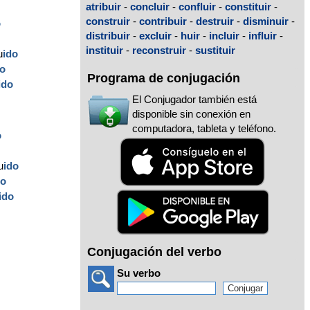
atribuir
-
concluir
-
confluir
-
constituir
-
construir
-
contribuir
-
destruir
-
disminuir
-
o
distribuir
-
excluir
-
huir
-
incluir
-
influir
-
instituir
-
reconstruir
-
sustituir
u
ido
do
Programa de conjugación
ido
El Conjugador también está
disponible sin conexión en
computadora, tableta y teléfono.
o
u
ido
do
ido
Conjugación del verbo
Su verbo