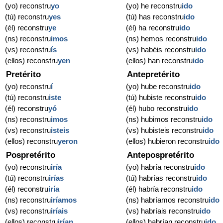
(yo) reconstru
yo
(yo) he reconstru
ido
(tú) reconstru
yes
(tú) has reconstru
ido
(él) reconstru
ye
(él) ha reconstru
ido
(ns) reconstru
imos
(ns) hemos reconstru
ido
(vs) reconstru
ís
(vs) habéis reconstru
ido
(ellos) reconstru
yen
(ellos) han reconstru
ido
Pretérito
Antepretérito
(yo) reconstru
í
(yo) hube reconstru
ido
(tú) reconstru
iste
(tú) hubiste reconstru
ido
(él) reconstru
yó
(él) hubo reconstru
ido
(ns) reconstru
imos
(ns) hubimos reconstru
ido
(vs) reconstru
isteis
(vs) hubisteis reconstru
ido
(ellos) reconstru
yeron
(ellos) hubieron reconstru
ido
Pospretérito
Antepospretérito
(yo) reconstru
iría
(yo) habría reconstru
ido
(tú) reconstru
irías
(tú) habrías reconstru
ido
(él) reconstru
iría
(él) habría reconstru
ido
(ns) reconstru
iríamos
(ns) habríamos reconstru
ido
(vs) reconstru
iríais
(vs) habríais reconstru
ido
(ellos) reconstru
irían
(ellos) habrían reconstru
ido