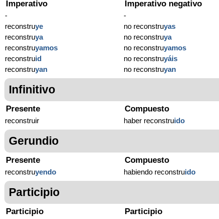
Imperativo
Imperativo negativo
-
-
reconstru
ye
no reconstru
yas
reconstru
ya
no reconstru
ya
reconstru
yamos
no reconstru
yamos
reconstru
id
no reconstru
yáis
reconstru
yan
no reconstru
yan
Infinitivo
Presente
Compuesto
reconstruir
haber reconstru
ido
Gerundio
Presente
Compuesto
reconstru
yendo
habiendo reconstru
ido
Participio
Participio
Participio