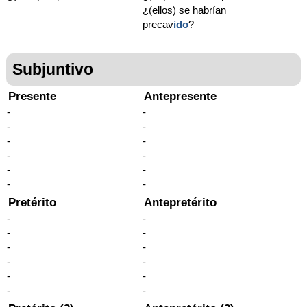
¿(ellos) se habrían
precav
ido
?
Subjuntivo
Presente
Antepresente
-
-
-
-
-
-
-
-
-
-
-
-
Pretérito
Antepretérito
-
-
-
-
-
-
-
-
-
-
-
-