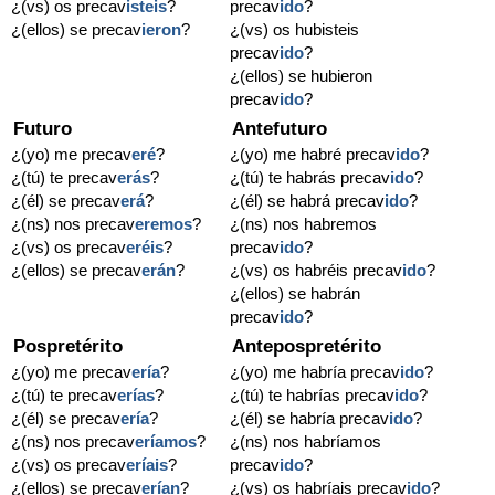
¿(vs) os precav
isteis
?
precav
ido
?
¿(ellos) se precav
ieron
?
¿(vs) os hubisteis
precav
ido
?
¿(ellos) se hubieron
precav
ido
?
Futuro
Antefuturo
¿(yo) me precav
eré
?
¿(yo) me habré precav
ido
?
¿(tú) te precav
erás
?
¿(tú) te habrás precav
ido
?
¿(él) se precav
erá
?
¿(él) se habrá precav
ido
?
¿(ns) nos precav
eremos
?
¿(ns) nos habremos
¿(vs) os precav
eréis
?
precav
ido
?
¿(ellos) se precav
erán
?
¿(vs) os habréis precav
ido
?
¿(ellos) se habrán
precav
ido
?
Pospretérito
Antepospretérito
¿(yo) me precav
ería
?
¿(yo) me habría precav
ido
?
¿(tú) te precav
erías
?
¿(tú) te habrías precav
ido
?
¿(él) se precav
ería
?
¿(él) se habría precav
ido
?
¿(ns) nos precav
eríamos
?
¿(ns) nos habríamos
¿(vs) os precav
eríais
?
precav
ido
?
¿(ellos) se precav
erían
?
¿(vs) os habríais precav
ido
?