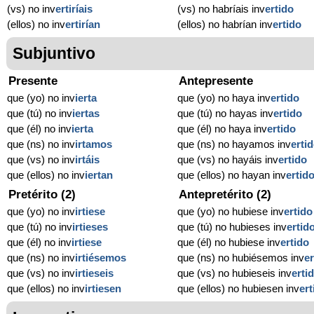
(vs) no inv
ertiríais
(vs) no habríais inv
ertido
(ellos) no inv
ertirían
(ellos) no habrían inv
ertido
Subjuntivo
Presente
Antepresente
que (yo) no inv
ierta
que (yo) no haya inv
ertido
que (tú) no inv
iertas
que (tú) no hayas inv
ertido
que (él) no inv
ierta
que (él) no haya inv
ertido
que (ns) no inv
irtamos
que (ns) no hayamos inv
erti
que (vs) no inv
irtáis
que (vs) no hayáis inv
ertido
que (ellos) no inv
iertan
que (ellos) no hayan inv
ertid
Pretérito (2)
Antepretérito (2)
que (yo) no inv
irtiese
que (yo) no hubiese inv
ertido
que (tú) no inv
irtieses
que (tú) no hubieses inv
ertid
que (él) no inv
irtiese
que (él) no hubiese inv
ertido
que (ns) no inv
irtiésemos
que (ns) no hubiésemos inv
er
que (vs) no inv
irtieseis
que (vs) no hubieseis inv
erti
que (ellos) no inv
irtiesen
que (ellos) no hubiesen inv
ert