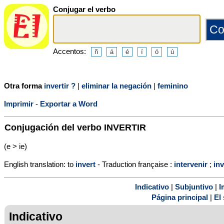
Conjugar el verbo
Accentos:
Otra forma
invertir ?
|
eliminar la negación
|
feminino
Imprimir
-
Exportar a Word
Conjugación del verbo
INVERTIR
(e > ie)
English translation: to
invert
- Traduction française :
intervenir
;
in
Indicativo
|
Subjuntivo
|
I
Página principal
|
El 
Indicativo