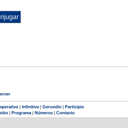
verser
mperativo
|
Infinitivo
|
Gerundio
|
Participio
sitio
|
Programa
|
Números
|
Contacto