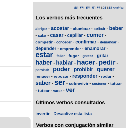
ES
|
FR
|
EN
|
IT
|
PT
|
DE
|
ES-América
Los verbos más frecuentes
acostar
beber
-
-
-
-
alumbrar
abrigar
atribuir
comer
casar
-
-
-
cepillar
-
-
calar
-
-
confirmar
-
-
competir
conceder
demandar
depender
-
-
enamorar
-
emprender
estar
-
-
-
-
gritar
-
fugar
fallar
gotear
hacer
pedir
haber
hablar
-
-
-
-
poder
querer
prohibir
-
-
-
-
persistir
responder
-
-
-
-
renacer
reposar
rodar
ser
saber
-
-
-
-
sobrevivir
tatuar
sostener
ver
-
-
-
tutear
varar
Últimos verbos consultados
invertir
-
Desactive esta lista
Verbos con conjugación similar