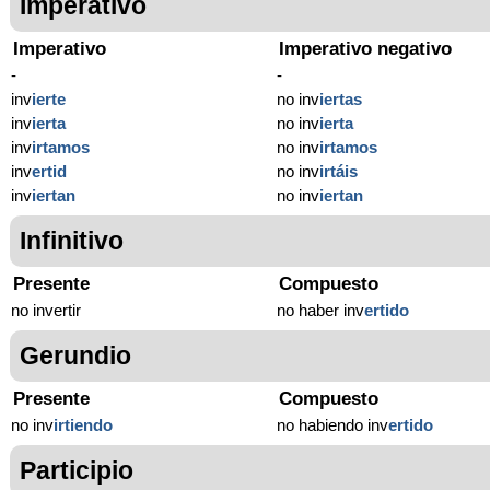
Imperativo
Imperativo
Imperativo negativo
-
-
inv
ierte
no inv
iertas
inv
ierta
no inv
ierta
inv
irtamos
no inv
irtamos
inv
ertid
no inv
irtáis
inv
iertan
no inv
iertan
Infinitivo
Presente
Compuesto
no invertir
no haber inv
ertido
Gerundio
Presente
Compuesto
no inv
irtiendo
no habiendo inv
ertido
Participio