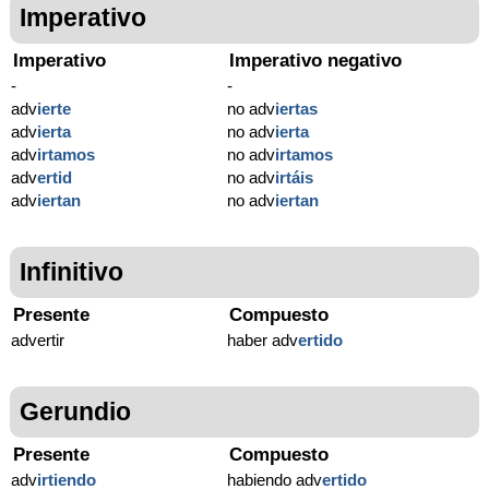
Imperativo
Imperativo
Imperativo negativo
-
-
adv
ierte
no adv
iertas
adv
ierta
no adv
ierta
adv
irtamos
no adv
irtamos
adv
ertid
no adv
irtáis
adv
iertan
no adv
iertan
Infinitivo
Presente
Compuesto
advertir
haber adv
ertido
Gerundio
Presente
Compuesto
adv
irtiendo
habiendo adv
ertido