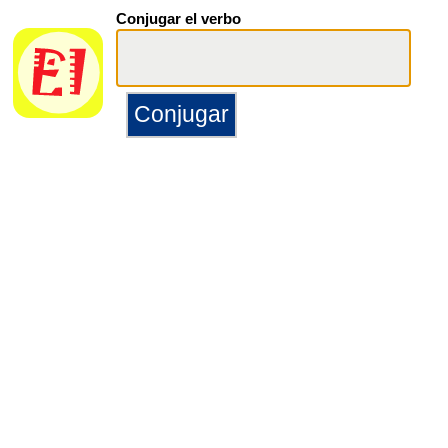
Conjugar el verbo