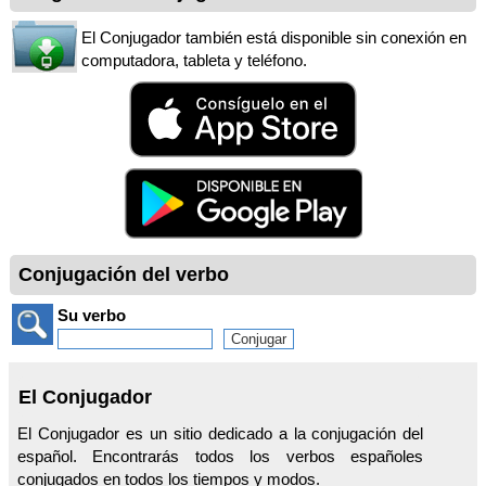
El Conjugador también está disponible sin conexión en
computadora, tableta y teléfono.
Conjugación del verbo
Su verbo
El Conjugador
El Conjugador es un sitio dedicado a la conjugación del
español. Encontrarás todos los verbos españoles
conjugados en todos los tiempos y modos.