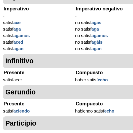
Imperativo
Imperativo negativo
-
-
satisf
ace
no satisf
agas
satisf
aga
no satisf
aga
satisf
agamos
no satisf
agamos
satisf
aced
no satisf
agáis
satisf
agan
no satisf
agan
Infinitivo
Presente
Compuesto
satisfacer
haber satisf
echo
Gerundio
Presente
Compuesto
satisf
aciendo
habiendo satisf
echo
Participio