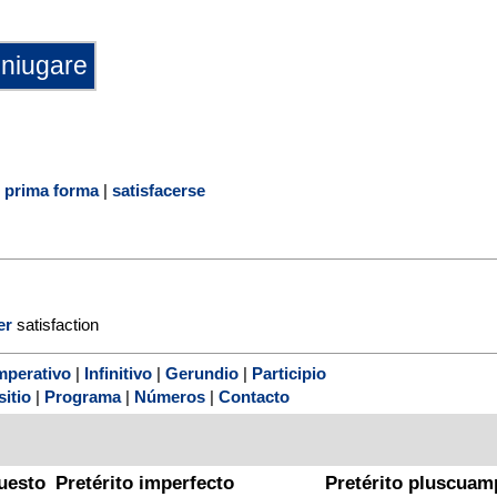
|
prima forma
|
satisfacerse
er
satisfaction
mperativo
|
Infinitivo
|
Gerundio
|
Participio
sitio
|
Programa
|
Números
|
Contacto
uesto
Pretérito imperfecto
Pretérito pluscuam