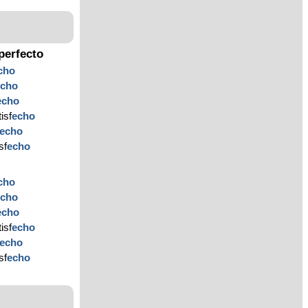
perfecto
cho
echo
echo
isf
echo
echo
sf
echo
cho
echo
echo
isf
echo
echo
sf
echo