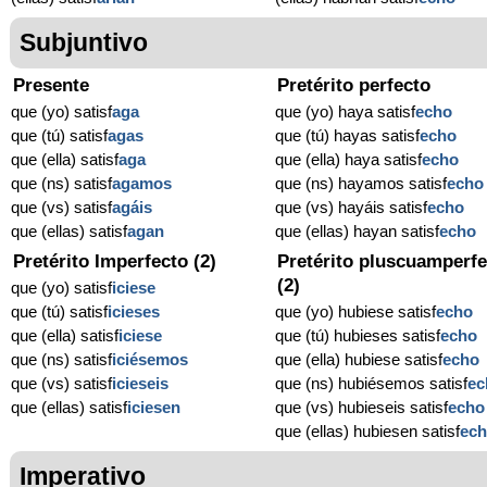
Subjuntivo
Presente
Pretérito perfecto
que (yo) satisf
aga
que (yo) haya satisf
echo
que (tú) satisf
agas
que (tú) hayas satisf
echo
que (ella) satisf
aga
que (ella) haya satisf
echo
que (ns) satisf
agamos
que (ns) hayamos satisf
echo
que (vs) satisf
agáis
que (vs) hayáis satisf
echo
que (ellas) satisf
agan
que (ellas) hayan satisf
echo
Pretérito Imperfecto (2)
Pretérito pluscuamperfe
(2)
que (yo) satisf
iciese
que (tú) satisf
icieses
que (yo) hubiese satisf
echo
que (ella) satisf
iciese
que (tú) hubieses satisf
echo
que (ns) satisf
iciésemos
que (ella) hubiese satisf
echo
que (vs) satisf
icieseis
que (ns) hubiésemos satisf
ec
que (ellas) satisf
iciesen
que (vs) hubieseis satisf
echo
que (ellas) hubiesen satisf
ec
Imperativo