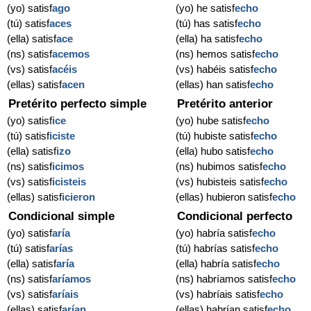
(yo) satisf
ago
(yo) he satisf
echo
(tú) satisf
aces
(tú) has satisf
echo
(ella) satisf
ace
(ella) ha satisf
echo
(ns) satisf
acemos
(ns) hemos satisf
echo
(vs) satisf
acéis
(vs) habéis satisf
echo
(ellas) satisf
acen
(ellas) han satisf
echo
Pretérito perfecto simple
Pretérito anterior
(yo) satisf
ice
(yo) hube satisf
echo
(tú) satisf
iciste
(tú) hubiste satisf
echo
(ella) satisf
izo
(ella) hubo satisf
echo
(ns) satisf
icimos
(ns) hubimos satisf
echo
(vs) satisf
icisteis
(vs) hubisteis satisf
echo
(ellas) satisf
icieron
(ellas) hubieron satisf
echo
Condicional simple
Condicional perfecto
(yo) satisf
aría
(yo) habría satisf
echo
(tú) satisf
arías
(tú) habrías satisf
echo
(ella) satisf
aría
(ella) habría satisf
echo
(ns) satisf
aríamos
(ns) habríamos satisf
echo
(vs) satisf
aríais
(vs) habríais satisf
echo
(ellas) satisf
arían
(ellas) habrían satisf
echo