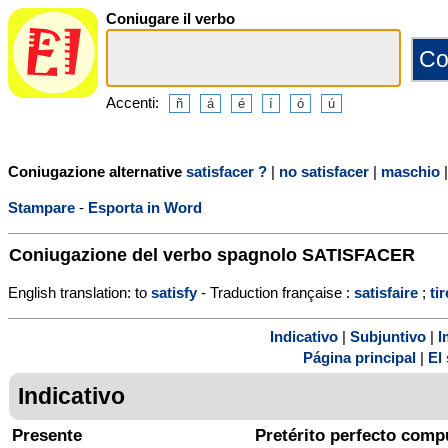
Coniugare il verbo
Accenti:
Coniugazione alternative
satisfacer ?
|
no satisfacer
|
maschio
Stampare
-
Esporta in Word
Coniugazione del verbo spagnolo
SATISFACER
English translation: to
satisfy
- Traduction française :
satisfaire
;
tir
Indicativo
|
Subjuntivo
|
I
Página principal
|
El 
Indicativo
Presente
Pretérito perfecto comp