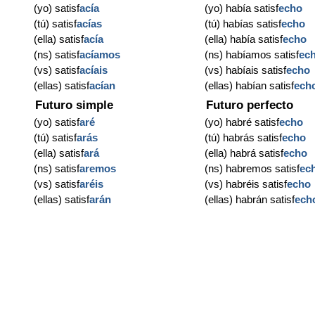
(yo) satisf
acía
(yo) había satisf
echo
(tú) satisf
acías
(tú) habías satisf
echo
(ella) satisf
acía
(ella) había satisf
echo
(ns) satisf
acíamos
(ns) habíamos satisf
ec
(vs) satisf
acíais
(vs) habíais satisf
echo
(ellas) satisf
acían
(ellas) habían satisf
ech
Futuro simple
Futuro perfecto
(yo) satisf
aré
(yo) habré satisf
echo
(tú) satisf
arás
(tú) habrás satisf
echo
(ella) satisf
ará
(ella) habrá satisf
echo
(ns) satisf
aremos
(ns) habremos satisf
ec
(vs) satisf
aréis
(vs) habréis satisf
echo
(ellas) satisf
arán
(ellas) habrán satisf
ech