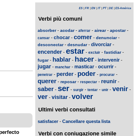
ES
|
FR
|
EN
|
IT
|
PT
|
DE
|
ES-América
Verbi più comuni
-
-
-
-
-
absorber
acodar
airear
apostar
aferrar
comer
-
chocar
-
-
-
denunciar
cansar
-
-
divorciar
-
desconectar
desnudar
estar
encender
-
-
-
-
fastidiar
excluir
hacer
hablar
-
-
-
intervenir
-
fugar
jugar
-
-
masticar
-
ocurrir
-
manchar
poder
perder
-
-
-
-
penetrar
procurar
querer
reunir
-
-
-
-
reposar
respectar
ser
venir
saber
-
-
-
-
-
-
surgir
tentar
unir
volver
ver
visitar
-
-
Ultimi verbi consultati
satisfacer
-
Cancellare questa lista
perfecto
Verbi con coniugazione simile