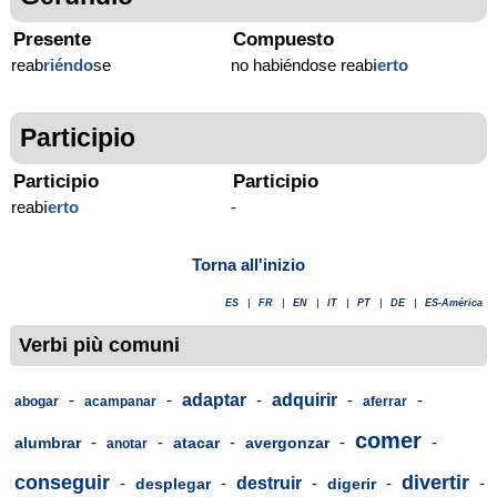
Presente
Compuesto
reab
riéndo
se
no habiéndose reab
ierto
Participio
Participio
Participio
reab
ierto
-
Torna all'inizio
ES
|
FR
|
EN
|
IT
|
PT
|
DE
|
ES-América
Verbi più comuni
-
-
adaptar
-
adquirir
-
-
abogar
acampanar
aferrar
comer
-
-
-
-
-
alumbrar
atacar
avergonzar
anotar
conseguir
divertir
-
-
destruir
-
-
-
desplegar
digerir