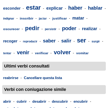
estar
haber
hablar
explicar
esconder
-
-
-
-
-
matar
-
-
-
-
-
inscribir
justificar
indignar
jactar
pedir
poder
realizar
-
-
-
-
-
oscurecer
persistir
ser
saber
salir
recoger
-
-
-
-
-
-
reproducir
surgir
volver
venir
-
-
-
-
verificar
vomitar
tentar
Ultimi verbi consultati
reabrirse
-
Cancellare questa lista
Verbi con coniugazione simile
abrir
-
cubrir
-
desabrir
-
descubrir
-
encubrir
-