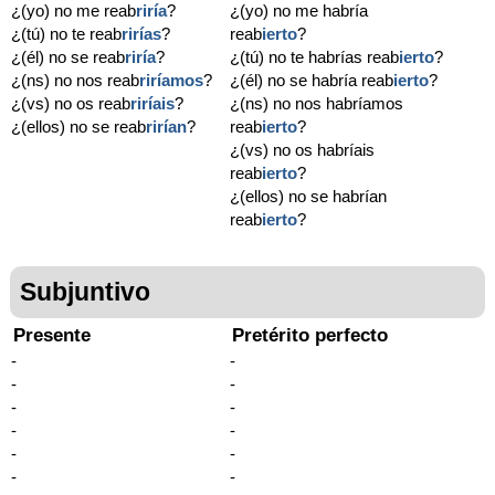
¿(yo) no me reab
riría
?
¿(yo) no me habría
¿(tú) no te reab
rirías
?
reab
ierto
?
¿(él) no se reab
riría
?
¿(tú) no te habrías reab
ierto
?
¿(ns) no nos reab
riríamos
?
¿(él) no se habría reab
ierto
?
¿(vs) no os reab
riríais
?
¿(ns) no nos habríamos
¿(ellos) no se reab
rirían
?
reab
ierto
?
¿(vs) no os habríais
reab
ierto
?
¿(ellos) no se habrían
reab
ierto
?
Subjuntivo
Presente
Pretérito perfecto
-
-
-
-
-
-
-
-
-
-
-
-