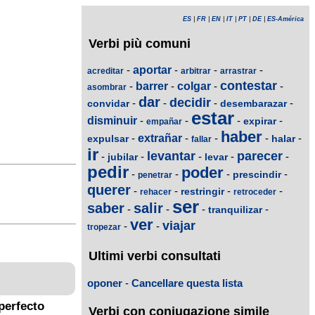
ES
|
FR
|
EN
|
IT
|
PT
|
DE
|
ES-América
Verbi più comuni
-
aportar
-
-
-
acreditar
arbitrar
arrastrar
contestar
-
barrer
-
colgar
-
-
asombrar
dar
decidir
-
-
-
-
convidar
desembarazar
estar
disminuir
-
-
-
-
expirar
empañar
haber
-
extrañar
-
-
-
-
expulsar
halar
fallar
ir
levantar
parecer
-
-
-
-
-
jubilar
levar
pedir
poder
-
-
-
-
prescindir
penetrar
querer
-
-
-
-
restringir
rehacer
retroceder
ser
saber
salir
-
-
-
-
tranquilizar
ver
viajar
-
-
tropezar
Ultimi verbi consultati
oponer
-
Cancellare questa lista
perfecto
Verbi con coniugazione simile