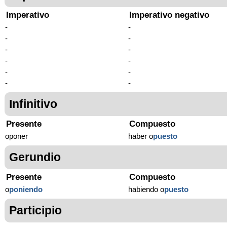
Imperativo
Imperativo negativo
-
-
-
-
-
-
-
-
-
-
-
-
Infinitivo
Presente
Compuesto
oponer
haber o
puesto
Gerundio
Presente
Compuesto
o
poniendo
habiendo o
puesto
Participio