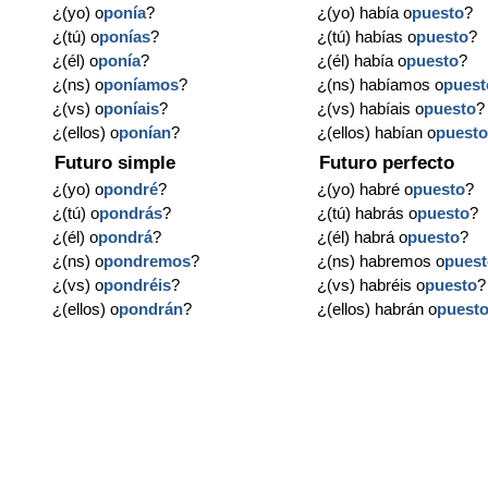
¿(yo) o
ponía
?
¿(yo) había o
puesto
?
¿(tú) o
ponías
?
¿(tú) habías o
puesto
?
¿(él) o
ponía
?
¿(él) había o
puesto
?
¿(ns) o
poníamos
?
¿(ns) habíamos o
puest
¿(vs) o
poníais
?
¿(vs) habíais o
puesto
?
¿(ellos) o
ponían
?
¿(ellos) habían o
puest
Futuro simple
Futuro perfecto
¿(yo) o
pondré
?
¿(yo) habré o
puesto
?
¿(tú) o
pondrás
?
¿(tú) habrás o
puesto
?
¿(él) o
pondrá
?
¿(él) habrá o
puesto
?
¿(ns) o
pondremos
?
¿(ns) habremos o
pues
¿(vs) o
pondréis
?
¿(vs) habréis o
puesto
?
¿(ellos) o
pondrán
?
¿(ellos) habrán o
puest