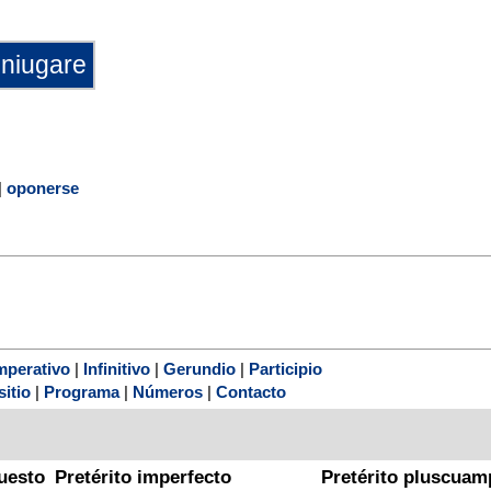
|
oponerse
mperativo
|
Infinitivo
|
Gerundio
|
Participio
sitio
|
Programa
|
Números
|
Contacto
uesto
Pretérito imperfecto
Pretérito pluscuam