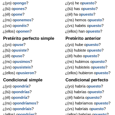
¿(yo) o
pongo
?
¿(yo) he o
puesto
?
¿(tú) o
pones
?
¿(tú) has o
puesto
?
¿(él) o
pone
?
¿(él) ha o
puesto
?
¿(ns) o
ponemos
?
¿(ns) hemos o
puesto
?
¿(vs) o
ponéis
?
¿(vs) habéis o
puesto
?
¿(ellos) o
ponen
?
¿(ellos) han o
puesto
?
Pretérito perfecto simple
Pretérito anterior
¿(yo) o
puse
?
¿(yo) hube o
puesto
?
¿(tú) o
pusiste
?
¿(tú) hubiste o
puesto
?
¿(él) o
puso
?
¿(él) hubo o
puesto
?
¿(ns) o
pusimos
?
¿(ns) hubimos o
puesto
?
¿(vs) o
pusisteis
?
¿(vs) hubisteis o
puesto
?
¿(ellos) o
pusieron
?
¿(ellos) hubieron o
puesto
?
Condicional simple
Condicional perfecto
¿(yo) o
pondría
?
¿(yo) habría o
puesto
?
¿(tú) o
pondrías
?
¿(tú) habrías o
puesto
?
¿(él) o
pondría
?
¿(él) habría o
puesto
?
¿(ns) o
pondríamos
?
¿(ns) habríamos o
puesto
?
¿(vs) o
pondríais
?
¿(vs) habríais o
puesto
?
¿(ellos) o
pondrían
?
¿(ellos) habrían o
puesto
?