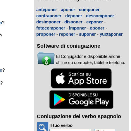
anteponer
-
aponer
-
componer
-
contraponer
-
deponer
-
descomponer
-
desimponer
-
disponer
-
exponer
-
o
?
fotocomponer
-
imponer
-
oponer
-
proponer
-
reponer
-
suponer
-
yuxtaponer
o
?
Software di coniugazione
El Conjugador è disponibile anche
offline su computer, tablet e telefono.
to
?
o
?
Coniugazione del verbo spagnolo
Il tuo verbo