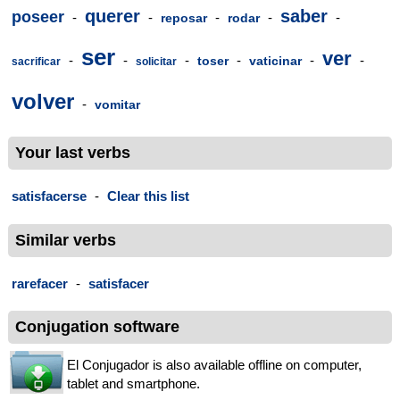
querer
saber
poseer
-
-
-
-
-
reposar
rodar
ser
ver
-
-
-
-
-
-
toser
vaticinar
sacrificar
solicitar
volver
-
vomitar
Your last verbs
satisfacerse
-
Clear this list
Similar verbs
rarefacer
-
satisfacer
Conjugation software
El Conjugador is also available offline on computer,
tablet and smartphone.