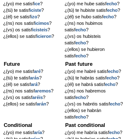
¿(yo) me satisf
ice
?
¿(yo) me hube satisf
echo
?
¿(tú) te satisf
iciste
?
¿(tú) te hubiste satisf
echo
?
¿(él) se satisf
izo
?
¿(él) se hubo satisf
echo
?
¿(ns) nos satisf
icimos
?
¿(ns) nos hubimos
¿(vs) os satisf
icisteis
?
satisf
echo
?
¿(ellos) se satisf
icieron
?
¿(vs) os hubisteis
satisf
echo
?
¿(ellos) se hubieron
satisf
echo
?
Future
Past future
¿(yo) me satisf
aré
?
¿(yo) me habré satisf
echo
?
¿(tú) te satisf
arás
?
¿(tú) te habrás satisf
echo
?
¿(él) se satisf
ará
?
¿(él) se habrá satisf
echo
?
¿(ns) nos satisf
aremos
?
¿(ns) nos habremos
¿(vs) os satisf
aréis
?
satisf
echo
?
¿(ellos) se satisf
arán
?
¿(vs) os habréis satisf
echo
?
¿(ellos) se habrán
satisf
echo
?
Conditional
Past conditional
¿(yo) me satisf
aría
?
¿(yo) me habría satisf
echo
?
¿(tú) te satisf
arías
?
¿(tú) te habrías satisf
echo
?