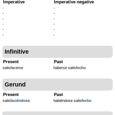
Imperative
Imperative negative
-
-
-
-
-
-
-
-
-
-
-
-
Infinitive
Present
Past
satisfacerse
haberse satisf
echo
Gerund
Present
Past
satisf
aciéndo
se
habiéndose satisf
echo