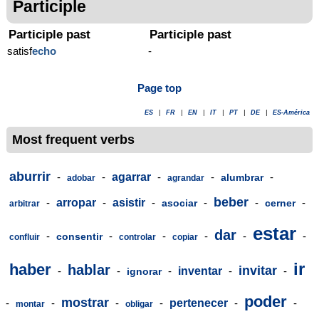
Participle
Participle past
Participle past
satisf
echo
-
Page top
ES
|
FR
|
EN
|
IT
|
PT
|
DE
|
ES-América
Most frequent verbs
aburrir
-
-
agarrar
-
-
-
alumbrar
adobar
agrandar
beber
-
arropar
-
asistir
-
-
-
-
asociar
cerner
arbitrar
estar
dar
-
-
-
-
-
-
consentir
confluir
controlar
copiar
ir
haber
hablar
invitar
-
-
-
inventar
-
-
ignorar
poder
mostrar
-
-
-
-
pertenecer
-
-
montar
obligar