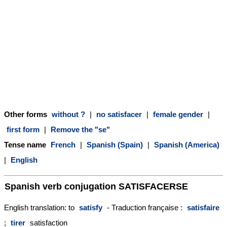
Other forms
without ?
|
no satisfacer
|
female gender
|
first form
|
Remove the "se"
Tense name
French
|
Spanish (Spain)
|
Spanish (America)
|
English
Spanish verb conjugation
SATISFACERSE
English translation: to
satisfy
- Traduction française :
satisfaire
;
tirer
satisfaction