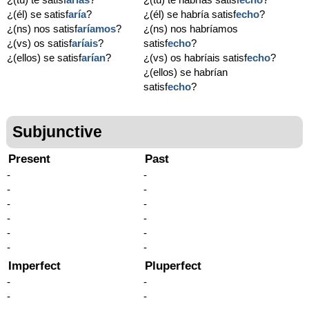
¿(él) se satisf
aría
?
¿(él) se habría satisf
echo
?
¿(ns) nos satisf
aríamos
?
¿(ns) nos habríamos
¿(vs) os satisf
aríais
?
satisf
echo
?
¿(ellos) se satisf
arían
?
¿(vs) os habríais satisf
echo
?
¿(ellos) se habrían
satisf
echo
?
Subjunctive
Present
Past
-
-
-
-
-
-
-
-
-
-
-
-
Imperfect
Pluperfect
-
-
-
-