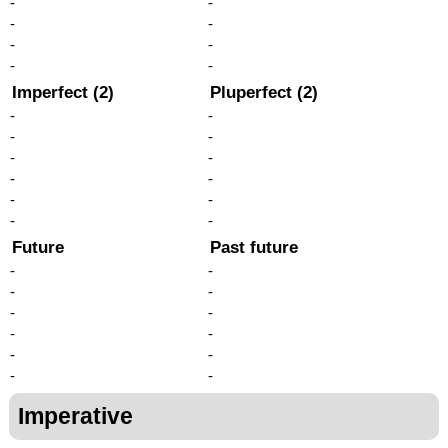
-
-
-
-
-
-
-
-
Imperfect (2)
Pluperfect (2)
-
-
-
-
-
-
-
-
-
-
-
-
Future
Past future
-
-
-
-
-
-
-
-
-
-
-
-
Imperative