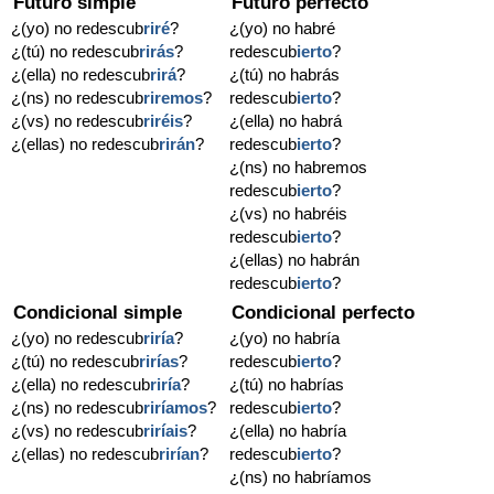
Futuro simple
Futuro perfecto
¿(yo) no redescub
riré
?
¿(yo) no habré
¿(tú) no redescub
rirás
?
redescub
ierto
?
¿(ella) no redescub
rirá
?
¿(tú) no habrás
¿(ns) no redescub
riremos
?
redescub
ierto
?
¿(vs) no redescub
riréis
?
¿(ella) no habrá
¿(ellas) no redescub
rirán
?
redescub
ierto
?
¿(ns) no habremos
redescub
ierto
?
¿(vs) no habréis
redescub
ierto
?
¿(ellas) no habrán
redescub
ierto
?
Condicional simple
Condicional perfecto
¿(yo) no redescub
riría
?
¿(yo) no habría
¿(tú) no redescub
rirías
?
redescub
ierto
?
¿(ella) no redescub
riría
?
¿(tú) no habrías
¿(ns) no redescub
riríamos
?
redescub
ierto
?
¿(vs) no redescub
riríais
?
¿(ella) no habría
¿(ellas) no redescub
rirían
?
redescub
ierto
?
¿(ns) no habríamos