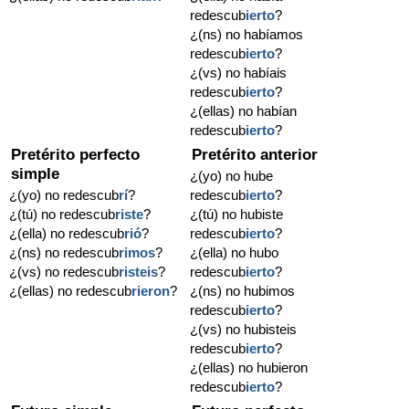
redescub
ierto
?
¿(ns) no habíamos
redescub
ierto
?
¿(vs) no habíais
redescub
ierto
?
¿(ellas) no habían
redescub
ierto
?
Pretérito perfecto
Pretérito anterior
simple
¿(yo) no hube
¿(yo) no redescub
rí
?
redescub
ierto
?
¿(tú) no redescub
riste
?
¿(tú) no hubiste
¿(ella) no redescub
rió
?
redescub
ierto
?
¿(ns) no redescub
rimos
?
¿(ella) no hubo
¿(vs) no redescub
risteis
?
redescub
ierto
?
¿(ellas) no redescub
rieron
?
¿(ns) no hubimos
redescub
ierto
?
¿(vs) no hubisteis
redescub
ierto
?
¿(ellas) no hubieron
redescub
ierto
?