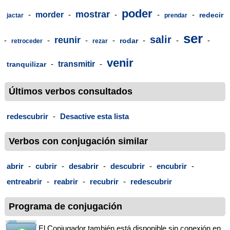
poder
mostrar
-
morder
-
-
-
-
redecir
jactar
prendar
ser
salir
reunir
-
-
-
-
-
-
-
rodar
retroceder
rezar
venir
-
transmitir
-
tranquilizar
Últimos verbos consultados
redescubrir
-
Desactive esta lista
Verbos con conjugación similar
abrir
-
cubrir
-
desabrir
-
descubrir
-
encubrir
-
entreabrir
-
reabrir
-
recubrir
-
redescubrir
Programa de conjugación
El Conjugador también está disponible sin conexión en