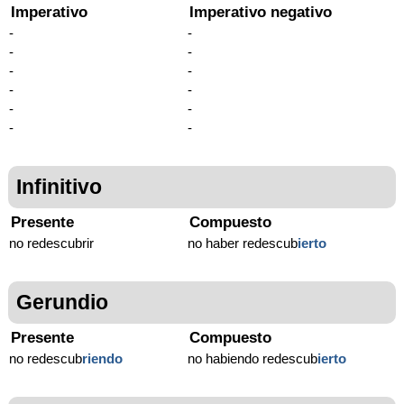
Imperativo
Imperativo negativo
-
-
-
-
-
-
-
-
-
-
-
-
Infinitivo
Presente
Compuesto
no redescubrir
no haber redescub
ierto
Gerundio
Presente
Compuesto
no redescub
riendo
no habiendo redescub
ierto