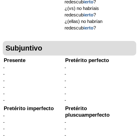
redescub
ierto
?
¿(vs) no habríais
redescub
ierto
?
¿(ellas) no habrían
redescub
ierto
?
Subjuntivo
Presente
Pretérito perfecto
-
-
-
-
-
-
-
-
-
-
-
-
Pretérito imperfecto
Pretérito
pluscuamperfecto
-
-
-
-
-
-
-