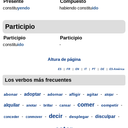
Presente
Compuesto
constitu
yendo
habiendo constitu
ido
Participio
Participio
Participio
constitu
ido
-
Altura de página
ES
|
FR
|
EN
|
IT
|
PT
|
DE
|
ES-América
Los verbos más frecuentes
-
adoptar
-
-
-
-
-
abonar
adornar
afligir
agitar
alojar
comer
alquilar
-
-
-
-
-
-
competir
anotar
brillar
cansar
decir
-
-
-
-
disculpar
-
desplegar
conceder
conmover