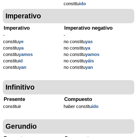
constitu
ido
Imperativo
Imperativo
Imperativo negativo
-
-
constitu
ye
no constitu
yas
constitu
ya
no constitu
ya
constitu
yamos
no constitu
yamos
constitu
id
no constitu
yáis
constitu
yan
no constitu
yan
Infinitivo
Presente
Compuesto
constituir
haber constitu
ido
Gerundio