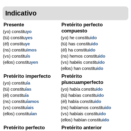
Indicativo
Presente
Pretérito perfecto
compuesto
(yo) constitu
yo
(tú) constitu
yes
(yo) he constitu
ido
(él) constitu
ye
(tú) has constitu
ido
(ns) constitu
imos
(él) ha constitu
ido
(vs) constitu
ís
(ns) hemos constitu
ido
(ellos) constitu
yen
(vs) habéis constitu
ido
(ellos) han constitu
ido
Pretérito imperfecto
Pretérito
pluscuamperfecto
(yo) constitu
ía
(tú) constitu
ías
(yo) había constitu
ido
(él) constitu
ía
(tú) habías constitu
ido
(ns) constitu
íamos
(él) había constitu
ido
(vs) constitu
íais
(ns) habíamos constitu
ido
(ellos) constitu
ían
(vs) habíais constitu
ido
(ellos) habían constitu
ido
Pretérito perfecto
Pretérito anterior