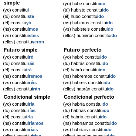
simple
(yo) hube constitu
ido
(yo) constitu
í
(tú) hubiste constitu
ido
(tú) constitu
iste
(él) hubo constitu
ido
(él) constitu
yó
(ns) hubimos constitu
ido
(ns) constitu
imos
(vs) hubisteis constitu
ido
(vs) constitu
isteis
(ellos) hubieron constitu
ido
(ellos) constitu
yeron
Futuro simple
Futuro perfecto
(yo) constitu
iré
(yo) habré constitu
ido
(tú) constitu
irás
(tú) habrás constitu
ido
(él) constitu
irá
(él) habrá constitu
ido
(ns) constitu
iremos
(ns) habremos constitu
ido
(vs) constitu
iréis
(vs) habréis constitu
ido
(ellos) constitu
irán
(ellos) habrán constitu
ido
Condicional simple
Condicional perfecto
(yo) constitu
iría
(yo) habría constitu
ido
(tú) constitu
irías
(tú) habrías constitu
ido
(él) constitu
iría
(él) habría constitu
ido
(ns) constitu
iríamos
(ns) habríamos constitu
ido
(vs) constitu
iríais
(vs) habríais constitu
ido
(ellos) constitu
irían
(ellos) habrían constitu
ido