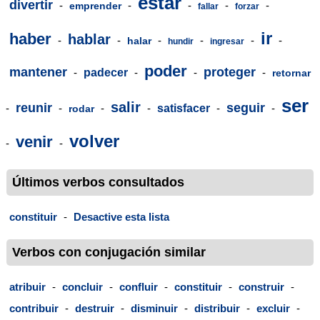
estar
divertir
-
-
-
-
-
emprender
fallar
forzar
ir
haber
hablar
-
-
-
-
-
-
halar
hundir
ingresar
poder
mantener
proteger
-
padecer
-
-
-
retornar
ser
salir
reunir
seguir
-
-
-
-
satisfacer
-
-
rodar
volver
venir
-
-
Últimos verbos consultados
constituir
-
Desactive esta lista
Verbos con conjugación similar
atribuir
-
concluir
-
confluir
-
constituir
-
construir
-
contribuir
-
destruir
-
disminuir
-
distribuir
-
excluir
-