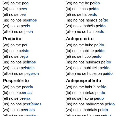
(yo) no me pe
o
(yo) no me he pe
ído
(tú) no te pe
es
(tú) no te has pe
ído
(él) no se pe
e
(él) no se ha pe
ído
(ns) no nos pe
emos
(ns) no nos hemos pe
ído
(vs) no os pe
éis
(vs) no os habéis pe
ído
(ellos) no se pe
en
(ellos) no se han pe
ído
Pretérito
Antepretérito
(yo) no me pe
í
(yo) no me hube pe
ído
(tú) no te pe
íste
(tú) no te hubiste pe
ído
(él) no se pe
yó
(él) no se hubo pe
ído
(ns) no nos pe
ímos
(ns) no nos hubimos pe
ído
(vs) no os pe
ísteis
(vs) no os hubisteis pe
ído
(ellos) no se pe
yeron
(ellos) no se hubieron pe
ído
Pospretérito
Antepospretérito
(yo) no me pe
ería
(yo) no me habría pe
ído
(tú) no te pe
erías
(tú) no te habrías pe
ído
(él) no se pe
ería
(él) no se habría pe
ído
(ns) no nos pe
eríamos
(ns) no nos habríamos pe
ído
(vs) no os pe
eríais
(vs) no os habríais pe
ído
(ellos) no se pe
erían
(ellos) no se habrían pe
ído