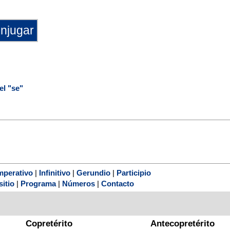
el "se"
mperativo
|
Infinitivo
|
Gerundio
|
Participio
sitio
|
Programa
|
Números
|
Contacto
Copretérito
Antecopretérito