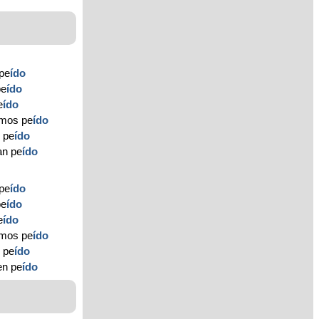
 pe
ído
pe
ído
e
ído
amos pe
ído
s pe
ído
an pe
ído
 pe
ído
pe
ído
e
ído
emos pe
ído
s pe
ído
en pe
ído