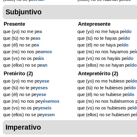
Subjuntivo
Presente
Antepresente
que (yo) no me pe
a
que (yo) no me haya pe
ído
que (tú) no te pe
as
que (tú) no te hayas pe
ído
que (él) no se pe
a
que (él) no se haya pe
ído
que (ns) no nos pe
amos
que (ns) no nos hayamos pe
í
que (vs) no os pe
áis
que (vs) no os hayáis pe
ído
que (ellos) no se pe
an
que (ellos) no se hayan pe
ído
Pretérito (2)
Antepretérito (2)
que (yo) no me pe
yese
que (yo) no me hubiese pe
íd
que (tú) no te pe
yeses
que (tú) no te hubieses pe
ído
que (él) no se pe
yese
que (él) no se hubiese pe
ído
que (ns) no nos pe
yésemos
que (ns) no nos hubiésemos 
que (vs) no os pe
yeseis
que (vs) no os hubieseis pe
íd
que (ellos) no se pe
yesen
que (ellos) no se hubiesen pe
Imperativo