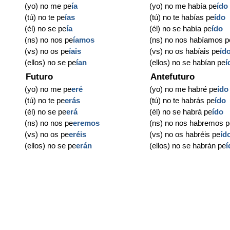
(yo) no me pe
ía
(yo) no me había pe
ído
(tú) no te pe
ías
(tú) no te habías pe
ído
(él) no se pe
ía
(él) no se había pe
ído
(ns) no nos pe
íamos
(ns) no nos habíamos p
(vs) no os pe
íais
(vs) no os habíais pe
íd
(ellos) no se pe
ían
(ellos) no se habían pe
í
Futuro
Antefuturo
(yo) no me pe
eré
(yo) no me habré pe
ído
(tú) no te pe
erás
(tú) no te habrás pe
ído
(él) no se pe
erá
(él) no se habrá pe
ído
(ns) no nos pe
eremos
(ns) no nos habremos p
(vs) no os pe
eréis
(vs) no os habréis pe
íd
(ellos) no se pe
erán
(ellos) no se habrán pe
í