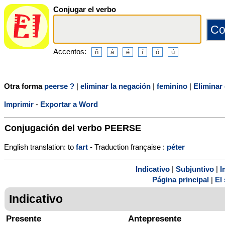
Conjugar el verbo
Accentos:
Otra forma
peerse ?
|
eliminar la negación
|
feminino
|
Eliminar 
Imprimir
-
Exportar a Word
Conjugación del verbo
PEERSE
English translation: to
fart
- Traduction française :
péter
Indicativo
|
Subjuntivo
|
I
Página principal
|
El 
Indicativo
Presente
Antepresente