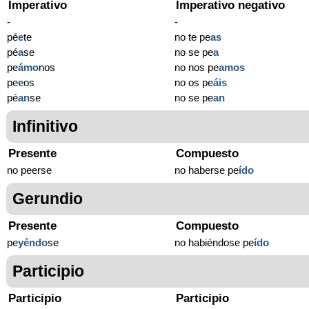
Imperativo
Imperativo negativo
-
-
pé
e
te
no te pe
as
pé
a
se
no se pe
a
pe
ámo
nos
no nos pe
amos
pe
e
os
no os pe
áis
pé
an
se
no se pe
an
Infinitivo
Presente
Compuesto
no peerse
no haberse pe
ído
Gerundio
Presente
Compuesto
pe
yéndo
se
no habiéndose pe
ído
Participio
Participio
Participio