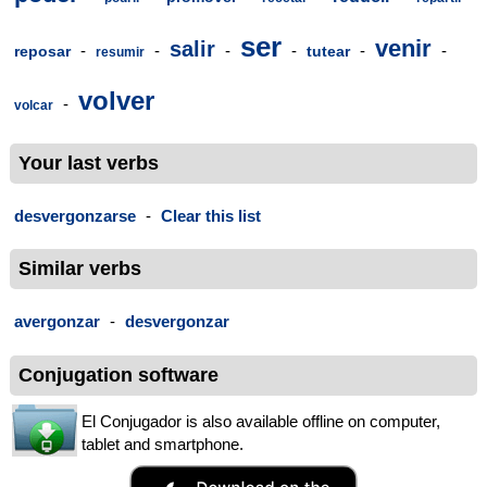
ser
venir
salir
-
-
-
-
-
-
reposar
tutear
resumir
volver
-
volcar
Your last verbs
desvergonzarse
-
Clear this list
Similar verbs
avergonzar
-
desvergonzar
Conjugation software
El Conjugador is also available offline on computer,
tablet and smartphone.