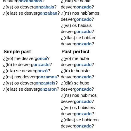
desverg
onzábamos
?
¿(ella) se había
¿(vs) os desverg
onzabais
?
desverg
onzado
?
¿(ellas) se desverg
onzaban
?
¿(ns) nos habíamos
desverg
onzado
?
¿(vs) os habíais
desverg
onzado
?
¿(ellas) se habían
desverg
onzado
?
Simple past
Past perfect
¿(yo) me desverg
oncé
?
¿(yo) me hube
¿(tú) te desverg
onzaste
?
desverg
onzado
?
¿(ella) se desverg
onzó
?
¿(tú) te hubiste
¿(ns) nos desverg
onzamos
?
desverg
onzado
?
¿(vs) os desverg
onzasteis
?
¿(ella) se hubo
¿(ellas) se desverg
onzaron
?
desverg
onzado
?
¿(ns) nos hubimos
desverg
onzado
?
¿(vs) os hubisteis
desverg
onzado
?
¿(ellas) se hubieron
desverg
onzado
?