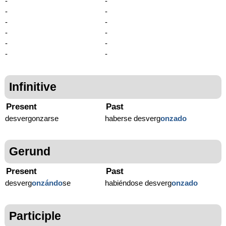
-
-
-
-
-
-
-
-
-
-
-
-
Infinitive
Present
Past
desvergonzarse
haberse desverg
onzado
Gerund
Present
Past
desverg
onzándo
se
habiéndose desverg
onzado
Participle