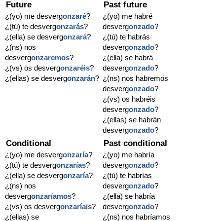
Future
Past future
¿(yo) me desverg
onzaré
?
¿(yo) me habré
¿(tú) te desverg
onzarás
?
desverg
onzado
?
¿(ella) se desverg
onzará
?
¿(tú) te habrás
¿(ns) nos
desverg
onzado
?
desverg
onzaremos
?
¿(ella) se habrá
¿(vs) os desverg
onzaréis
?
desverg
onzado
?
¿(ellas) se desverg
onzarán
?
¿(ns) nos habremos
desverg
onzado
?
¿(vs) os habréis
desverg
onzado
?
¿(ellas) se habrán
desverg
onzado
?
Conditional
Past conditional
¿(yo) me desverg
onzaría
?
¿(yo) me habría
¿(tú) te desverg
onzarías
?
desverg
onzado
?
¿(ella) se desverg
onzaría
?
¿(tú) te habrías
¿(ns) nos
desverg
onzado
?
desverg
onzaríamos
?
¿(ella) se habría
¿(vs) os desverg
onzaríais
?
desverg
onzado
?
¿(ellas) se
¿(ns) nos habríamos