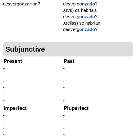
desverg
onzarían
?
desverg
onzado
?
¿(vs) os habríais
desverg
onzado
?
¿(ellas) se habrían
desverg
onzado
?
Subjunctive
Present
Past
-
-
-
-
-
-
-
-
-
-
-
-
Imperfect
Pluperfect
-
-
-
-
-
-
-
-