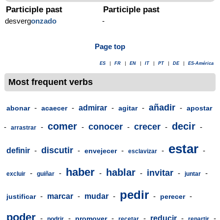
Participle past
Participle past
desverg
onzado
-
Page top
ES
|
FR
|
EN
|
IT
|
PT
|
DE
|
ES-América
Most frequent verbs
añadir
-
-
admirar
-
-
-
abonar
acaecer
agitar
apostar
comer
decir
conocer
crecer
-
-
-
-
-
-
arrastrar
estar
discutir
definir
-
-
-
-
-
envejecer
esclavizar
haber
hablar
invitar
-
-
-
-
-
-
excluir
guiñar
juntar
pedir
-
marcar
-
mudar
-
-
-
justificar
perecer
poder
-
-
-
-
reducir
-
-
promover
podrir
recetar
repartir