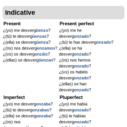
Indicative
Present
Present perfect
¿(yo) me desverg
üenzo
?
¿(yo) me he
¿(tú) te desverg
üenzas
?
desverg
onzado
?
¿(ella) se desverg
üenza
?
¿(tú) te has desverg
onzado
?
¿(ns) nos desverg
onzamos
?
¿(ella) se ha
¿(vs) os desverg
onzáis
?
desverg
onzado
?
¿(ellas) se desverg
üenzan
?
¿(ns) nos hemos
desverg
onzado
?
¿(vs) os habéis
desverg
onzado
?
¿(ellas) se han
desverg
onzado
?
Imperfect
Pluperfect
¿(yo) me desverg
onzaba
?
¿(yo) me había
¿(tú) te desverg
onzabas
?
desverg
onzado
?
¿(ella) se desverg
onzaba
?
¿(tú) te habías
¿(ns) nos
desverg
onzado
?