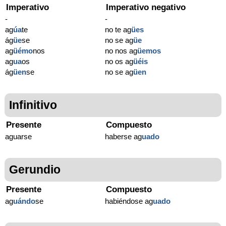
Imperativo
Imperativo negativo
-
-
ag
úa
te
no te ag
ües
ág
üe
se
no se ag
üe
ag
üémo
nos
no nos ag
üemos
ag
ua
os
no os ag
üéis
ág
üen
se
no se ag
üen
Infinitivo
Presente
Compuesto
aguarse
haberse ag
uado
Gerundio
Presente
Compuesto
ag
uándo
se
habiéndose ag
uado