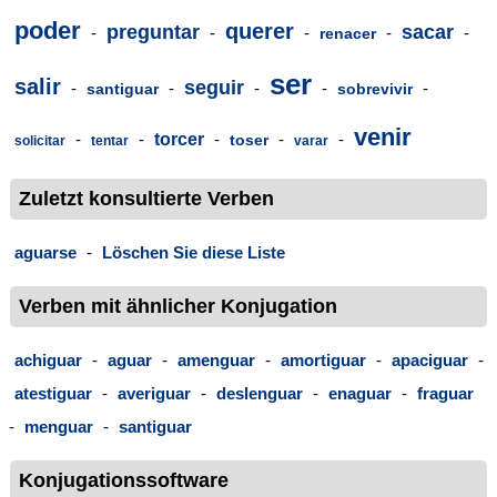
poder
querer
preguntar
sacar
-
-
-
-
-
renacer
ser
salir
seguir
-
-
-
-
-
santiguar
sobrevivir
venir
-
-
torcer
-
-
-
toser
solicitar
tentar
varar
Zuletzt konsultierte Verben
aguarse
-
Löschen Sie diese Liste
Verben mit ähnlicher Konjugation
achiguar
-
aguar
-
amenguar
-
amortiguar
-
apaciguar
-
atestiguar
-
averiguar
-
deslenguar
-
enaguar
-
fraguar
-
menguar
-
santiguar
Konjugationssoftware