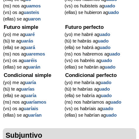
(ns) nos ag
uamos
(vs) os hubisteis ag
uado
(vs) os ag
uasteis
(ellas) se hubieron ag
uado
(ellas) se ag
uaron
Futuro simple
Futuro perfecto
(yo) me ag
uaré
(yo) me habré ag
uado
(tú) te ag
uarás
(tú) te habrás ag
uado
(ella) se ag
uará
(ella) se habrá ag
uado
(ns) nos ag
uaremos
(ns) nos habremos ag
uado
(vs) os ag
uaréis
(vs) os habréis ag
uado
(ellas) se ag
uarán
(ellas) se habrán ag
uado
Condicional simple
Condicional perfecto
(yo) me ag
uaría
(yo) me habría ag
uado
(tú) te ag
uarías
(tú) te habrías ag
uado
(ella) se ag
uaría
(ella) se habría ag
uado
(ns) nos ag
uaríamos
(ns) nos habríamos ag
uado
(vs) os ag
uaríais
(vs) os habríais ag
uado
(ellas) se ag
uarían
(ellas) se habrían ag
uado
Subjuntivo