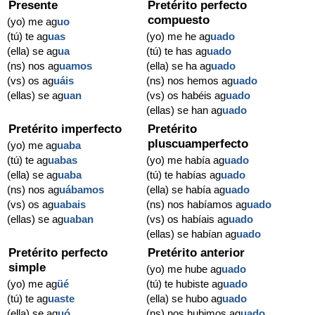
Presente
Pretérito perfecto
compuesto
(yo) me ag
uo
(tú) te ag
uas
(yo) me he ag
uado
(ella) se ag
ua
(tú) te has ag
uado
(ns) nos ag
uamos
(ella) se ha ag
uado
(vs) os ag
uáis
(ns) nos hemos ag
uado
(ellas) se ag
uan
(vs) os habéis ag
uado
(ellas) se han ag
uado
Pretérito imperfecto
Pretérito
pluscuamperfecto
(yo) me ag
uaba
(tú) te ag
uabas
(yo) me había ag
uado
(ella) se ag
uaba
(tú) te habías ag
uado
(ns) nos ag
uábamos
(ella) se había ag
uado
(vs) os ag
uabais
(ns) nos habíamos ag
uado
(ellas) se ag
uaban
(vs) os habíais ag
uado
(ellas) se habían ag
uado
Pretérito perfecto
Pretérito anterior
simple
(yo) me hube ag
uado
(yo) me ag
üé
(tú) te hubiste ag
uado
(tú) te ag
uaste
(ella) se hubo ag
uado
(ella) se ag
uó
(ns) nos hubimos ag
uado