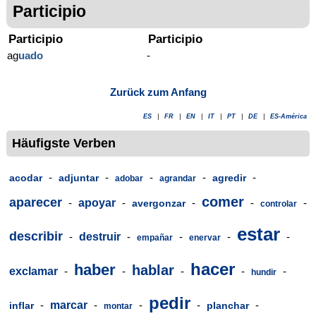
Participio
Participio
Participio
ag
uado
-
Zurück zum Anfang
ES
|
FR
|
EN
|
IT
|
PT
|
DE
|
ES-América
Häufigste Verben
-
-
-
-
-
acodar
adjuntar
agredir
adobar
agrandar
comer
aparecer
-
apoyar
-
-
-
-
avergonzar
controlar
estar
describir
-
destruir
-
-
-
-
empañar
enervar
hacer
haber
hablar
exclamar
-
-
-
-
-
hundir
pedir
-
marcar
-
-
-
-
inflar
planchar
montar