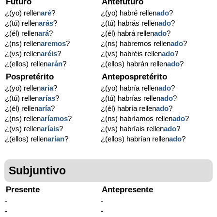
Futuro
Antefuturo
¿(yo) rellen
aré
?
¿(yo) habré rellen
ado
?
¿(tú) rellen
arás
?
¿(tú) habrás rellen
ado
?
¿(él) rellen
ará
?
¿(él) habrá rellen
ado
?
¿(ns) rellen
aremos
?
¿(ns) habremos rellen
ado
?
¿(vs) rellen
aréis
?
¿(vs) habréis rellen
ado
?
¿(ellos) rellen
arán
?
¿(ellos) habrán rellen
ado
?
Pospretérito
Antepospretérito
¿(yo) rellen
aría
?
¿(yo) habría rellen
ado
?
¿(tú) rellen
arías
?
¿(tú) habrías rellen
ado
?
¿(él) rellen
aría
?
¿(él) habría rellen
ado
?
¿(ns) rellen
aríamos
?
¿(ns) habríamos rellen
ado
?
¿(vs) rellen
aríais
?
¿(vs) habríais rellen
ado
?
¿(ellos) rellen
arían
?
¿(ellos) habrían rellen
ado
?
Subjuntivo
Presente
Antepresente
-
-
-
-