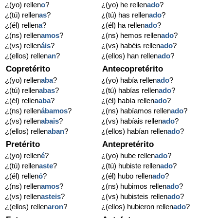
¿(yo) rellen
o
?
¿(yo) he rellen
ado
?
¿(tú) rellen
as
?
¿(tú) has rellen
ado
?
¿(él) rellen
a
?
¿(él) ha rellen
ado
?
¿(ns) rellen
amos
?
¿(ns) hemos rellen
ado
?
¿(vs) rellen
áis
?
¿(vs) habéis rellen
ado
?
¿(ellos) rellen
an
?
¿(ellos) han rellen
ado
?
Copretérito
Antecopretérito
¿(yo) rellen
aba
?
¿(yo) había rellen
ado
?
¿(tú) rellen
abas
?
¿(tú) habías rellen
ado
?
¿(él) rellen
aba
?
¿(él) había rellen
ado
?
¿(ns) rellen
ábamos
?
¿(ns) habíamos rellen
ado
?
¿(vs) rellen
abais
?
¿(vs) habíais rellen
ado
?
¿(ellos) rellen
aban
?
¿(ellos) habían rellen
ado
?
Pretérito
Antepretérito
¿(yo) rellen
é
?
¿(yo) hube rellen
ado
?
¿(tú) rellen
aste
?
¿(tú) hubiste rellen
ado
?
¿(él) rellen
ó
?
¿(él) hubo rellen
ado
?
¿(ns) rellen
amos
?
¿(ns) hubimos rellen
ado
?
¿(vs) rellen
asteis
?
¿(vs) hubisteis rellen
ado
?
¿(ellos) rellen
aron
?
¿(ellos) hubieron rellen
ado
?