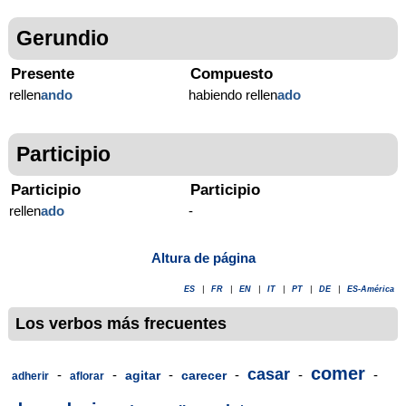
Gerundio
Presente
Compuesto
rellen
ando
habiendo rellen
ado
Participio
Participio
Participio
rellen
ado
-
Altura de página
ES
|
FR
|
EN
|
IT
|
PT
|
DE
|
ES-América
Los verbos más frecuentes
comer
casar
-
-
-
-
-
-
agitar
carecer
adherir
aflorar