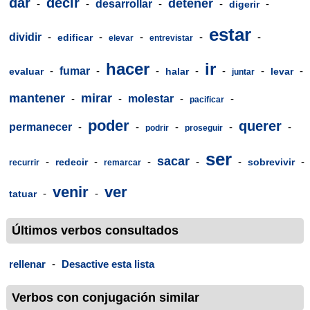
dar
decir
detener
-
-
desarrollar
-
-
-
digerir
estar
dividir
-
-
-
-
-
edificar
elevar
entrevistar
hacer
ir
-
fumar
-
-
-
-
-
-
evaluar
halar
levar
juntar
mantener
mirar
-
-
molestar
-
-
pacificar
poder
querer
permanecer
-
-
-
-
-
podrir
proseguir
ser
sacar
-
-
-
-
-
-
redecir
sobrevivir
recurrir
remarcar
venir
ver
-
-
tatuar
Últimos verbos consultados
rellenar
-
Desactive esta lista
Verbos con conjugación similar