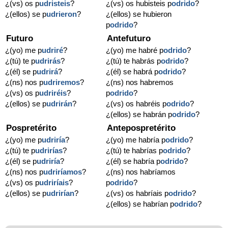
¿(vs) os p
udristeis
?
¿(vs) os hubisteis p
odrido
?
¿(ellos) se p
udrieron
?
¿(ellos) se hubieron
p
odrido
?
Futuro
Antefuturo
¿(yo) me p
udriré
?
¿(yo) me habré p
odrido
?
¿(tú) te p
udrirás
?
¿(tú) te habrás p
odrido
?
¿(él) se p
udrirá
?
¿(él) se habrá p
odrido
?
¿(ns) nos p
udriremos
?
¿(ns) nos habremos
¿(vs) os p
udriréis
?
p
odrido
?
¿(ellos) se p
udrirán
?
¿(vs) os habréis p
odrido
?
¿(ellos) se habrán p
odrido
?
Pospretérito
Antepospretérito
¿(yo) me p
udriría
?
¿(yo) me habría p
odrido
?
¿(tú) te p
udrirías
?
¿(tú) te habrías p
odrido
?
¿(él) se p
udriría
?
¿(él) se habría p
odrido
?
¿(ns) nos p
udriríamos
?
¿(ns) nos habríamos
¿(vs) os p
udriríais
?
p
odrido
?
¿(ellos) se p
udrirían
?
¿(vs) os habríais p
odrido
?
¿(ellos) se habrían p
odrido
?