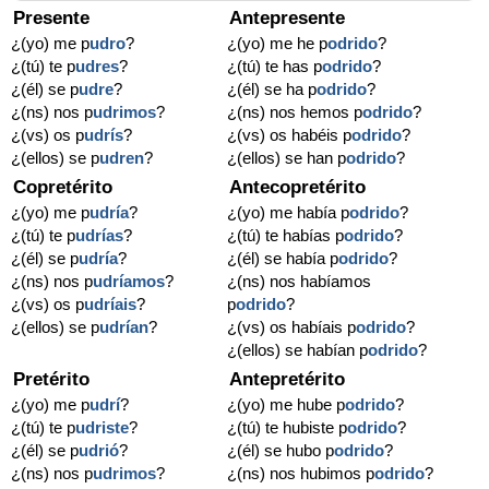
Presente
Antepresente
¿(yo) me p
udro
?
¿(yo) me he p
odrido
?
¿(tú) te p
udres
?
¿(tú) te has p
odrido
?
¿(él) se p
udre
?
¿(él) se ha p
odrido
?
¿(ns) nos p
udrimos
?
¿(ns) nos hemos p
odrido
?
¿(vs) os p
udrís
?
¿(vs) os habéis p
odrido
?
¿(ellos) se p
udren
?
¿(ellos) se han p
odrido
?
Copretérito
Antecopretérito
¿(yo) me p
udría
?
¿(yo) me había p
odrido
?
¿(tú) te p
udrías
?
¿(tú) te habías p
odrido
?
¿(él) se p
udría
?
¿(él) se había p
odrido
?
¿(ns) nos p
udríamos
?
¿(ns) nos habíamos
¿(vs) os p
udríais
?
p
odrido
?
¿(ellos) se p
udrían
?
¿(vs) os habíais p
odrido
?
¿(ellos) se habían p
odrido
?
Pretérito
Antepretérito
¿(yo) me p
udrí
?
¿(yo) me hube p
odrido
?
¿(tú) te p
udriste
?
¿(tú) te hubiste p
odrido
?
¿(él) se p
udrió
?
¿(él) se hubo p
odrido
?
¿(ns) nos p
udrimos
?
¿(ns) nos hubimos p
odrido
?