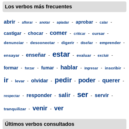
Los verbos más frecuentes
abrir
-
-
-
-
aprobar
-
-
aflorar
anotar
apiadar
calar
comer
castigar
-
chocar
-
-
-
-
cursar
criticar
-
-
-
-
-
denunciar
desconectar
digerir
emprender
diseñar
estar
enseñar
-
-
-
-
-
ensayar
evaluar
excluir
hablar
formar
-
-
fumar
-
-
-
-
inscribir
forzar
ingresar
ir
pedir
poder
querer
olvidar
-
-
-
-
-
-
levar
ser
salir
responder
servir
-
-
-
-
-
respectar
venir
ver
-
-
tranquilizar
Últimos verbos consultados