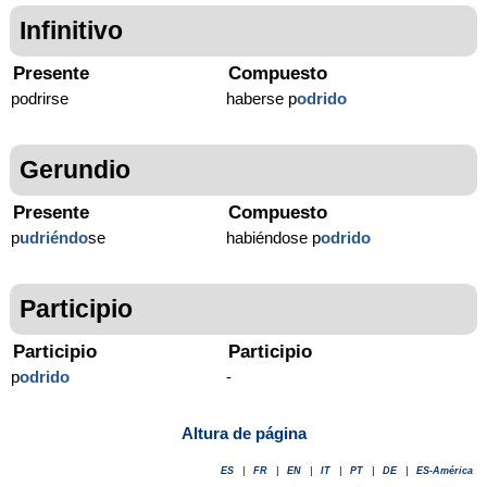
Infinitivo
Presente
Compuesto
podrirse
haberse p
odrido
Gerundio
Presente
Compuesto
p
udriéndo
se
habiéndose p
odrido
Participio
Participio
Participio
p
odrido
-
Altura de página
ES
|
FR
|
EN
|
IT
|
PT
|
DE
|
ES-América