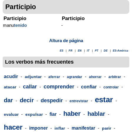
Participio
Participio
Participio
manu
tenido
-
Altura de página
ES
|
FR
|
EN
|
IT
|
PT
|
DE
|
ES-América
Los verbos más frecuentes
acudir
-
-
-
-
-
-
adjuntar
aferrar
agrandar
ahorrar
arbitrar
callar
comprender
-
-
-
confiar
-
-
atacar
controlar
estar
dar
decir
despedir
-
-
-
-
-
entrevistar
haber
hablar
-
-
fiar
-
-
-
evaluar
expulsar
hacer
-
imponer
-
-
manifestar
-
-
inflar
parir