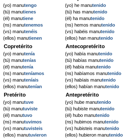
(yo) manu
tengo
(yo) he manu
tenido
(tú) manu
tienes
(tú) has manu
tenido
(él) manu
tiene
(él) ha manu
tenido
(ns) manu
tenemos
(ns) hemos manu
tenido
(vs) manu
tenéis
(vs) habéis manu
tenido
(ellos) manu
tienen
(ellos) han manu
tenido
Copretérito
Antecopretérito
(yo) manu
tenía
(yo) había manu
tenido
(tú) manu
tenías
(tú) habías manu
tenido
(él) manu
tenía
(él) había manu
tenido
(ns) manu
teníamos
(ns) habíamos manu
tenido
(vs) manu
teníais
(vs) habíais manu
tenido
(ellos) manu
tenían
(ellos) habían manu
tenido
Pretérito
Antepretérito
(yo) manu
tuve
(yo) hube manu
tenido
(tú) manu
tuviste
(tú) hubiste manu
tenido
(él) manu
tuvo
(él) hubo manu
tenido
(ns) manu
tuvimos
(ns) hubimos manu
tenido
(vs) manu
tuvisteis
(vs) hubisteis manu
tenido
(ellos) manu
tuvieron
(ellos) hubieron manu
tenido