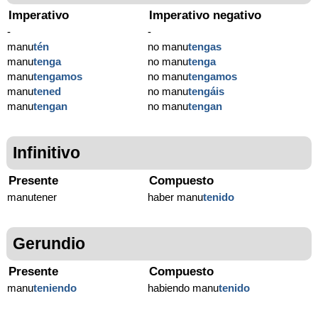
Imperativo
Imperativo negativo
-
-
manu
tén
no manu
tengas
manu
tenga
no manu
tenga
manu
tengamos
no manu
tengamos
manu
tened
no manu
tengáis
manu
tengan
no manu
tengan
Infinitivo
Presente
Compuesto
manutener
haber manu
tenido
Gerundio
Presente
Compuesto
manu
teniendo
habiendo manu
tenido