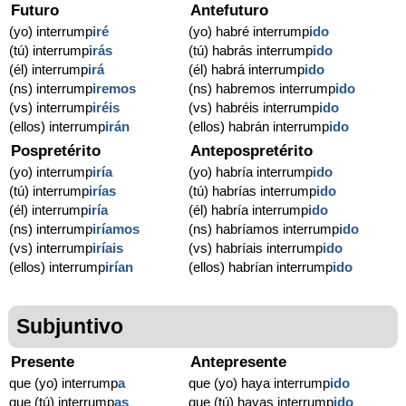
Futuro
Antefuturo
(yo) interrump
iré
(yo) habré interrump
ido
(tú) interrump
irás
(tú) habrás interrump
ido
(él) interrump
irá
(él) habrá interrump
ido
(ns) interrump
iremos
(ns) habremos interrump
ido
(vs) interrump
iréis
(vs) habréis interrump
ido
(ellos) interrump
irán
(ellos) habrán interrump
ido
Pospretérito
Antepospretérito
(yo) interrump
iría
(yo) habría interrump
ido
(tú) interrump
irías
(tú) habrías interrump
ido
(él) interrump
iría
(él) habría interrump
ido
(ns) interrump
iríamos
(ns) habríamos interrump
ido
(vs) interrump
iríais
(vs) habríais interrump
ido
(ellos) interrump
irían
(ellos) habrían interrump
ido
Subjuntivo
Presente
Antepresente
que (yo) interrump
a
que (yo) haya interrump
ido
que (tú) interrump
as
que (tú) hayas interrump
ido