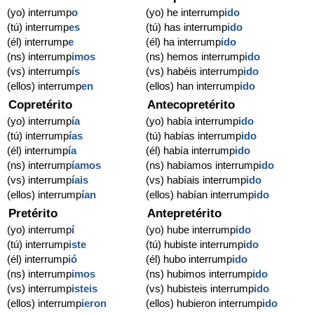
(yo) interrump
o
(yo) he interrump
ido
(tú) interrump
es
(tú) has interrump
ido
(él) interrump
e
(él) ha interrump
ido
(ns) interrump
imos
(ns) hemos interrump
ido
(vs) interrump
ís
(vs) habéis interrump
ido
(ellos) interrump
en
(ellos) han interrump
ido
Copretérito
Antecopretérito
(yo) interrump
ía
(yo) había interrump
ido
(tú) interrump
ías
(tú) habías interrump
ido
(él) interrump
ía
(él) había interrump
ido
(ns) interrump
íamos
(ns) habíamos interrump
ido
(vs) interrump
íais
(vs) habíais interrump
ido
(ellos) interrump
ían
(ellos) habían interrump
ido
Pretérito
Antepretérito
(yo) interrump
í
(yo) hube interrump
ido
(tú) interrump
iste
(tú) hubiste interrump
ido
(él) interrump
ió
(él) hubo interrump
ido
(ns) interrump
imos
(ns) hubimos interrump
ido
(vs) interrump
isteis
(vs) hubisteis interrump
ido
(ellos) interrump
ieron
(ellos) hubieron interrump
ido