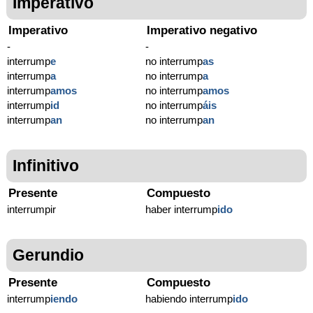
Imperativo
Imperativo
Imperativo negativo
-
-
interrump
e
no interrump
as
interrump
a
no interrump
a
interrump
amos
no interrump
amos
interrump
id
no interrump
áis
interrump
an
no interrump
an
Infinitivo
Presente
Compuesto
interrumpir
haber interrump
ido
Gerundio
Presente
Compuesto
interrump
iendo
habiendo interrump
ido