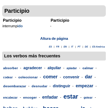
Participio
Participio
Participio
interrump
ido
-
Altura de página
ES
|
FR
|
EN
|
IT
|
PT
|
DE
|
ES-América
Los verbos más frecuentes
-
agradecer
-
alquilar
-
-
-
absorber
calmar
apiadar
comer
dar
-
-
-
convenir
-
-
coleccionar
codear
empezar
-
-
distinguir
-
-
desembarazar
desnudar
estar
enfadar
-
-
-
-
-
encoger
encabezar
gotear