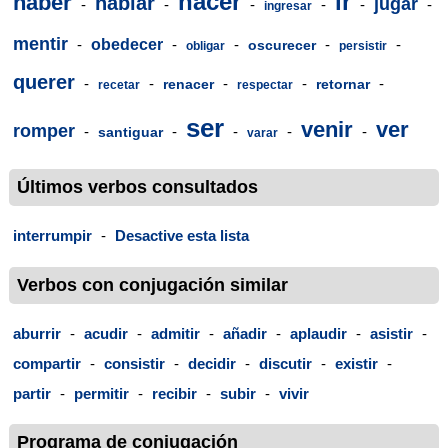
hacer
ir
haber
hablar
jugar
-
-
-
-
-
-
ingresar
mentir
-
obedecer
-
-
-
-
oscurecer
obligar
persistir
querer
-
-
-
-
-
renacer
retornar
recetar
respectar
ser
venir
ver
romper
-
-
-
-
-
santiguar
varar
Últimos verbos consultados
interrumpir
-
Desactive esta lista
Verbos con conjugación similar
aburrir
-
acudir
-
admitir
-
añadir
-
aplaudir
-
asistir
-
compartir
-
consistir
-
decidir
-
discutir
-
existir
-
partir
-
permitir
-
recibir
-
subir
-
vivir
Programa de conjugación