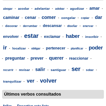
amar
-
-
-
-
-
-
acodar
adelantar
agudizar
abogar
adobar
comer
dar
caminar
cenar
-
-
-
-
-
congelar
copiar
-
-
-
descansar
-
-
-
decorar
derrumbar
diseñar
enervar
estar
haber
envolver
-
-
exclamar
-
-
-
inscribir
ir
poder
-
-
-
pertenecer
-
-
localizar
obligar
planificar
querer
preguntar
prever
-
-
-
-
reaccionar
-
ser
salir
-
-
-
-
-
-
revisar
santiguar
recurrir
sobar
volver
ver
-
-
tranquilizar
Últimos verbos consultados
follar
-
Desactive esta lista