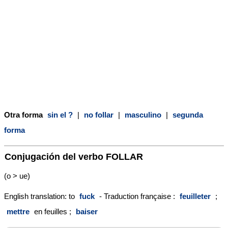
Otra forma
sin el ?
|
no follar
|
masculino
|
segunda
forma
Conjugación del verbo
FOLLAR
(o > ue)
English translation: to
fuck
- Traduction française :
feuilleter
;
mettre
en feuilles ;
baiser