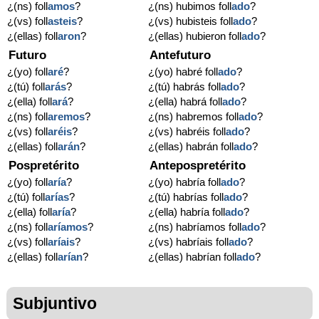
¿(ns) foll
amos
?
¿(ns) hubimos foll
ado
?
¿(vs) foll
asteis
?
¿(vs) hubisteis foll
ado
?
¿(ellas) foll
aron
?
¿(ellas) hubieron foll
ado
?
Futuro
Antefuturo
¿(yo) foll
aré
?
¿(yo) habré foll
ado
?
¿(tú) foll
arás
?
¿(tú) habrás foll
ado
?
¿(ella) foll
ará
?
¿(ella) habrá foll
ado
?
¿(ns) foll
aremos
?
¿(ns) habremos foll
ado
?
¿(vs) foll
aréis
?
¿(vs) habréis foll
ado
?
¿(ellas) foll
arán
?
¿(ellas) habrán foll
ado
?
Pospretérito
Antepospretérito
¿(yo) foll
aría
?
¿(yo) habría foll
ado
?
¿(tú) foll
arías
?
¿(tú) habrías foll
ado
?
¿(ella) foll
aría
?
¿(ella) habría foll
ado
?
¿(ns) foll
aríamos
?
¿(ns) habríamos foll
ado
?
¿(vs) foll
aríais
?
¿(vs) habríais foll
ado
?
¿(ellas) foll
arían
?
¿(ellas) habrían foll
ado
?
Subjuntivo