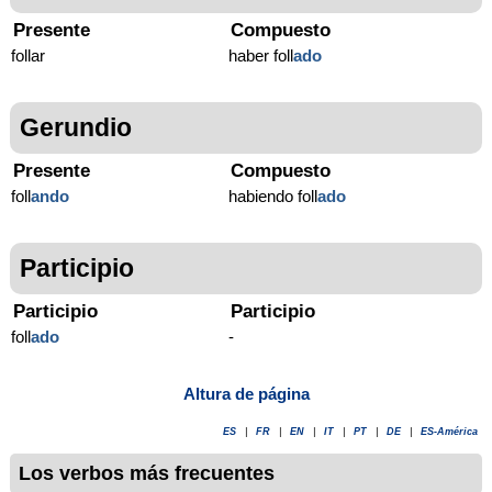
Presente
Compuesto
follar
haber foll
ado
Gerundio
Presente
Compuesto
foll
ando
habiendo foll
ado
Participio
Participio
Participio
foll
ado
-
Altura de página
ES
|
FR
|
EN
|
IT
|
PT
|
DE
|
ES-América
Los verbos más frecuentes