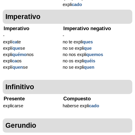
expli
cado
Imperativo
Imperativo
Imperativo negativo
-
-
explí
ca
te
no te expli
ques
explí
que
se
no se expli
que
expli
quémo
nos
no nos expli
quemos
expli
ca
os
no os expli
quéis
explí
quen
se
no se expli
quen
Infinitivo
Presente
Compuesto
explicarse
haberse expli
cado
Gerundio