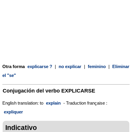
Otra forma
explicarse ?
|
no explicar
|
feminino
|
Eliminar
el "se"
Conjugación del verbo
EXPLICARSE
English translation: to
explain
- Traduction française :
expliquer
Indicativo