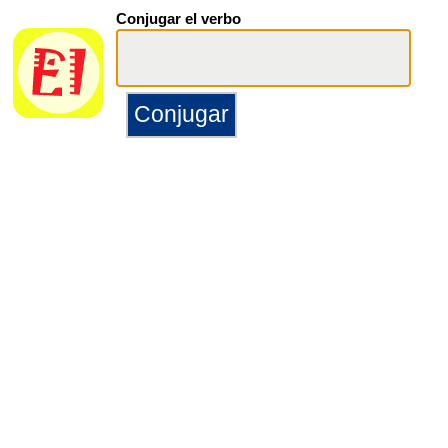
Conjugar el verbo