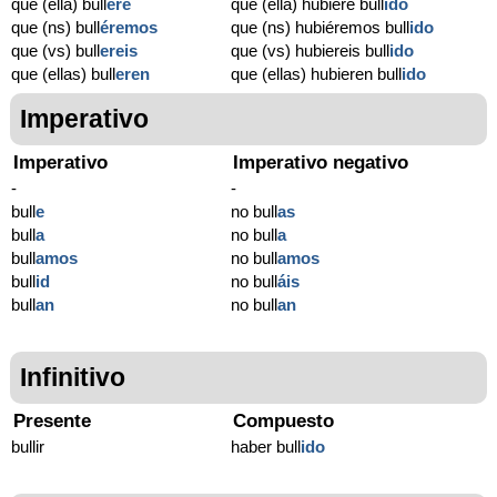
que (ella) bull
ere
que (ella) hubiere bull
ido
que (ns) bull
éremos
que (ns) hubiéremos bull
ido
que (vs) bull
ereis
que (vs) hubiereis bull
ido
que (ellas) bull
eren
que (ellas) hubieren bull
ido
Imperativo
Imperativo
Imperativo negativo
-
-
bull
e
no bull
as
bull
a
no bull
a
bull
amos
no bull
amos
bull
id
no bull
áis
bull
an
no bull
an
Infinitivo
Presente
Compuesto
bullir
haber bull
ido