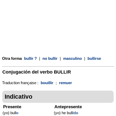
Otra forma
bullir ?
|
no bullir
|
masculino
|
bullirse
Conjugación del verbo
BULLIR
Traduction française :
bouillir
;
remuer
Indicativo
Presente
Antepresente
(yo) bull
o
(yo) he bull
ido