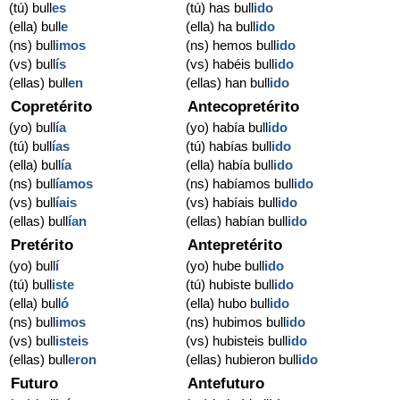
(tú) bull
es
(tú) has bull
ido
(ella) bull
e
(ella) ha bull
ido
(ns) bull
imos
(ns) hemos bull
ido
(vs) bull
ís
(vs) habéis bull
ido
(ellas) bull
en
(ellas) han bull
ido
Copretérito
Antecopretérito
(yo) bull
ía
(yo) había bull
ido
(tú) bull
ías
(tú) habías bull
ido
(ella) bull
ía
(ella) había bull
ido
(ns) bull
íamos
(ns) habíamos bull
ido
(vs) bull
íais
(vs) habíais bull
ido
(ellas) bull
ían
(ellas) habían bull
ido
Pretérito
Antepretérito
(yo) bull
í
(yo) hube bull
ido
(tú) bull
iste
(tú) hubiste bull
ido
(ella) bull
ó
(ella) hubo bull
ido
(ns) bull
imos
(ns) hubimos bull
ido
(vs) bull
isteis
(vs) hubisteis bull
ido
(ellas) bull
eron
(ellas) hubieron bull
ido
Futuro
Antefuturo