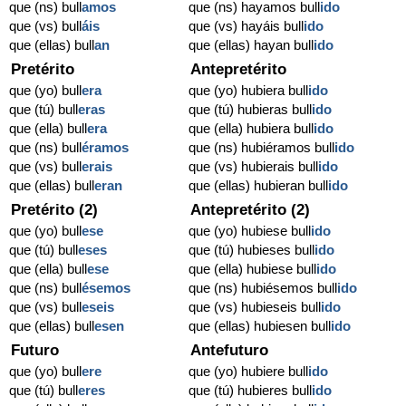
que (ns) bull
amos
que (ns) hayamos bull
ido
que (vs) bull
áis
que (vs) hayáis bull
ido
que (ellas) bull
an
que (ellas) hayan bull
ido
Pretérito
Antepretérito
que (yo) bull
era
que (yo) hubiera bull
ido
que (tú) bull
eras
que (tú) hubieras bull
ido
que (ella) bull
era
que (ella) hubiera bull
ido
que (ns) bull
éramos
que (ns) hubiéramos bull
ido
que (vs) bull
erais
que (vs) hubierais bull
ido
que (ellas) bull
eran
que (ellas) hubieran bull
ido
Pretérito (2)
Antepretérito (2)
que (yo) bull
ese
que (yo) hubiese bull
ido
que (tú) bull
eses
que (tú) hubieses bull
ido
que (ella) bull
ese
que (ella) hubiese bull
ido
que (ns) bull
ésemos
que (ns) hubiésemos bull
ido
que (vs) bull
eseis
que (vs) hubieseis bull
ido
que (ellas) bull
esen
que (ellas) hubiesen bull
ido
Futuro
Antefuturo
que (yo) bull
ere
que (yo) hubiere bull
ido
que (tú) bull
eres
que (tú) hubieres bull
ido