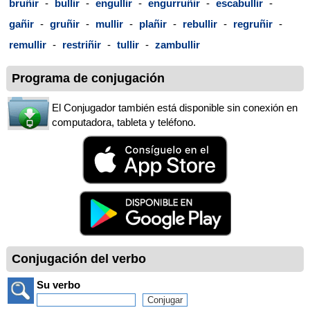
bruñir
-
bullir
-
engullir
-
engurruñir
-
escabullir
-
gañir
-
gruñir
-
mullir
-
plañir
-
rebullir
-
regruñir
-
remullir
-
restriñir
-
tullir
-
zambullir
Programa de conjugación
El Conjugador también está disponible sin conexión en
computadora, tableta y teléfono.
Conjugación del verbo
Su verbo