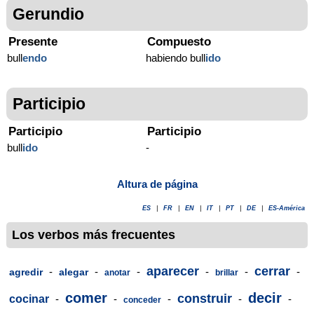
Gerundio
Presente
Compuesto
bull
endo
habiendo bull
ido
Participio
Participio
Participio
bull
ido
-
Altura de página
ES
|
FR
|
EN
|
IT
|
PT
|
DE
|
ES-América
Los verbos más frecuentes
aparecer
cerrar
-
-
-
-
-
-
agredir
alegar
anotar
brillar
comer
decir
construir
cocinar
-
-
-
-
-
conceder