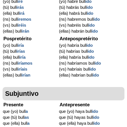
(yo) bull
iré
(yo) habré bull
ido
(tú) bull
irás
(tú) habrás bull
ido
(ella) bull
irá
(ella) habrá bull
ido
(ns) bull
iremos
(ns) habremos bull
ido
(vs) bull
iréis
(vs) habréis bull
ido
(ellas) bull
irán
(ellas) habrán bull
ido
Pospretérito
Antepospretérito
(yo) bull
iría
(yo) habría bull
ido
(tú) bull
irías
(tú) habrías bull
ido
(ella) bull
iría
(ella) habría bull
ido
(ns) bull
iríamos
(ns) habríamos bull
ido
(vs) bull
iríais
(vs) habríais bull
ido
(ellas) bull
irían
(ellas) habrían bull
ido
Subjuntivo
Presente
Antepresente
que (yo) bull
a
que (yo) haya bull
ido
que (tú) bull
as
que (tú) hayas bull
ido
que (ella) bull
a
que (ella) haya bull
ido