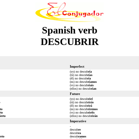
Spanish verb
DESCUBRIR
Imperfect
(yo) no descub
ría
(tú) no descub
rías
(él) no descub
ría
(ns) no descub
ríamos
(vs) no descub
ríais
(ellos) no descub
rían
Future
(yo) no descub
riré
o
(tú) no descub
rirás
(él) no descub
rirá
rto
(ns) no descub
riremos
rto
(vs) no descub
riréis
ierto
(ellos) no descub
rirán
Imperative
-
descub
re
descub
ra
erto
descub
ramos