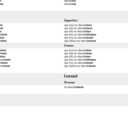
to
descub
rid
erto
descub
ran
Imperfect
rto
que (yo) no descub
riera
rto
que (tú) no descub
rieras
to
que (él) no descub
riera
ub
ierto
que (ns) no descub
riéramos
erto
que (vs) no descub
rierais
b
ierto
que (ellos) no descub
rieran
Future
b
ierto
que (yo) no descub
riere
b
ierto
que (tú) no descub
rieres
ierto
que (él) no descub
riere
escub
ierto
que (ns) no descub
riéremos
ub
ierto
que (vs) no descub
riereis
scub
ierto
que (ellos) no descub
rieren
Gerund
Present
no descub
riendo