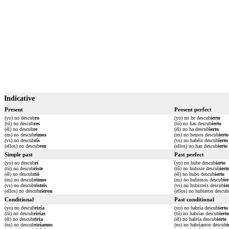
Indicative
Present
Present perfect
(yo) no descub
ro
(yo) no he descub
ierto
(tú) no descub
res
(tú) no has descub
ierto
(él) no descub
re
(él) no ha descub
ierto
(ns) no descub
rimos
(ns) no hemos descub
ierto
(vs) no descub
rís
(vs) no habéis descub
ierto
(ellos) no descub
ren
(ellos) no han descub
ierto
Simple past
Past perfect
(yo) no descub
rí
(yo) no hube descub
ierto
(tú) no descub
riste
(tú) no hubiste descub
iert
(él) no descub
rió
(él) no hubo descub
ierto
(ns) no descub
rimos
(ns) no hubimos descub
ie
(vs) no descub
risteis
(vs) no hubisteis descub
ie
(ellos) no descub
rieron
(ellos) no hubieron descub
Conditional
Past conditional
(yo) no descub
riría
(yo) no habría descub
ierto
(tú) no descub
rirías
(tú) no habrías descub
ierto
(él) no descub
riría
(él) no habría descub
ierto
(ns) no descub
riríamos
(ns) no habríamos descub
i