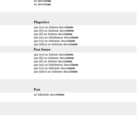
no descub
ráis
no descub
ran
Pluperfect
que (yo) no hubiera descub
ierto
que (tú) no hubieras descub
ierto
que (él) no hubiera descub
ierto
que (ns) no hubiéramos descub
ierto
que (vs) no hubierais descub
ierto
que (ellos) no hubieran descub
ierto
Past future
que (yo) no hubiere descub
ierto
que (tú) no hubieres descub
ierto
que (él) no hubiere descub
ierto
que (ns) no hubiéremos descub
ierto
que (vs) no hubiereis descub
ierto
que (ellos) no hubieren descub
ierto
Past
no habiendo descub
ierto