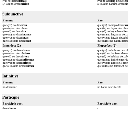
(vs) no descub
riríais
(vs) no habríais descub
ier
(ellos) no descub
rirían
(ellos) no habrían descub
i
Subjunctive
Present
Past
que (yo) no descub
ra
que (yo) no haya descub
ie
que (tú) no descub
ras
que (tú) no hayas descub
ie
que (él) no descub
ra
que (él) no haya descub
ier
que (ns) no descub
ramos
que (ns) no hayamos desc
que (vs) no descub
ráis
que (vs) no hayáis descub
i
que (ellos) no descub
ran
que (ellos) no hayan descu
Imperfect (2)
Pluperfect (2)
que (yo) no descub
riese
que (yo) no hubiese descu
que (tú) no descub
rieses
que (tú) no hubieses descu
que (él) no descub
riese
que (él) no hubiese descub
que (ns) no descub
riésemos
que (ns) no hubiésemos d
que (vs) no descub
rieseis
que (vs) no hubieseis desc
que (ellos) no descub
riesen
que (ellos) no hubiesen de
Infinitive
Present
Past
no descubrir
no haber descub
ierto
Participle
Participle past
Participle past
descub
ierto
-