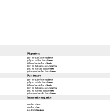
Pluperfect
(yo) no había descub
ierto
(tú) no habías descub
ierto
(él) no había descub
ierto
(ns) no habíamos descub
ierto
(vs) no habíais descub
ierto
(ellos) no habían descub
ierto
Past future
(yo) no habré descub
ierto
(tú) no habrás descub
ierto
(él) no habrá descub
ierto
(ns) no habremos descub
ierto
(vs) no habréis descub
ierto
(ellos) no habrán descub
ierto
Imperative negative
-
no descub
ras
no descub
ra
no descub
ramos