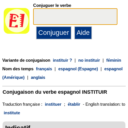
Conjuguer le verbe
Variante de conjugaison
instituir ?
|
no instituir
|
féminin
Nom des temps
français
|
espagnol (Espagne)
|
espagnol
(Amérique)
|
anglais
Conjugaison du verbe espagnol
INSTITUIR
Traduction française :
instituer
;
établir
- English translation: to
institute
Indicatif