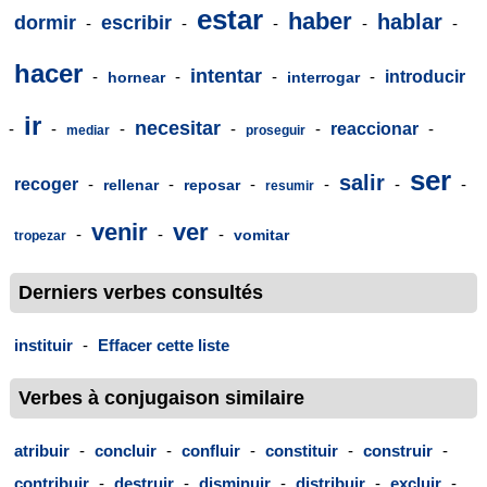
estar
haber
hablar
dormir
escribir
-
-
-
-
-
hacer
intentar
-
-
-
-
introducir
hornear
interrogar
ir
necesitar
-
-
-
-
-
reaccionar
-
mediar
proseguir
ser
salir
recoger
-
-
-
-
-
-
rellenar
reposar
resumir
venir
ver
-
-
-
vomitar
tropezar
Derniers verbes consultés
instituir
-
Effacer cette liste
Verbes à conjugaison similaire
atribuir
-
concluir
-
confluir
-
constituir
-
construir
-
contribuir
-
destruir
-
disminuir
-
distribuir
-
excluir
-