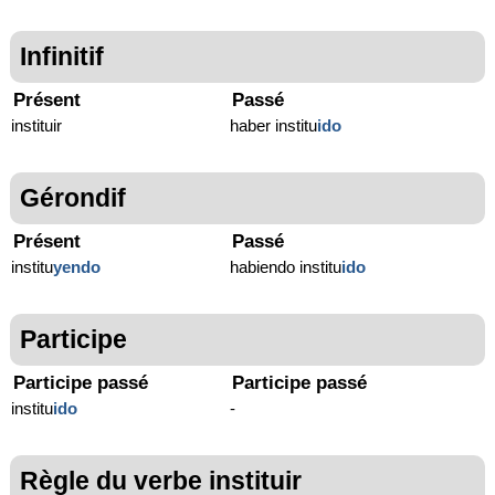
Infinitif
Présent
Passé
instituir
haber institu
ido
Gérondif
Présent
Passé
institu
yendo
habiendo institu
ido
Participe
Participe passé
Participe passé
institu
ido
-
Règle du verbe instituir