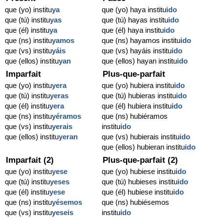
que (yo) institu
ya
que (yo) haya institu
ido
que (tú) institu
yas
que (tú) hayas institu
ido
que (él) institu
ya
que (él) haya institu
ido
que (ns) institu
yamos
que (ns) hayamos institu
ido
que (vs) institu
yáis
que (vs) hayáis institu
ido
que (ellos) institu
yan
que (ellos) hayan institu
ido
Imparfait
Plus-que-parfait
que (yo) institu
yera
que (yo) hubiera institu
ido
que (tú) institu
yeras
que (tú) hubieras institu
ido
que (él) institu
yera
que (él) hubiera institu
ido
que (ns) institu
yéramos
que (ns) hubiéramos
que (vs) institu
yerais
institu
ido
que (ellos) institu
yeran
que (vs) hubierais institu
ido
que (ellos) hubieran institu
ido
Imparfait (2)
Plus-que-parfait (2)
que (yo) institu
yese
que (yo) hubiese institu
ido
que (tú) institu
yeses
que (tú) hubieses institu
ido
que (él) institu
yese
que (él) hubiese institu
ido
que (ns) institu
yésemos
que (ns) hubiésemos
que (vs) institu
yeseis
institu
ido