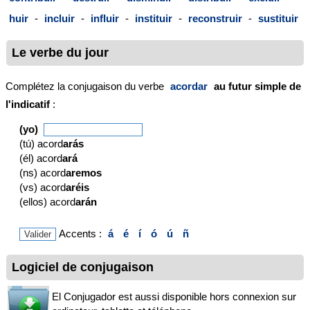
huir
-
incluir
-
influir
-
instituir
-
reconstruir
-
sustituir
Le verbe du jour
Complétez la conjugaison du verbe
acordar
au futur simple de
l'indicatif
:
(yo)
(tú) acord
arás
(él) acord
ará
(ns) acord
aremos
(vs) acord
aréis
(ellos) acord
arán
Accents :
á
é
í
ó
ú
ñ
Logiciel de conjugaison
El Conjugador est aussi disponible hors connexion sur