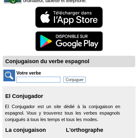
ordinateur, tablette et téléphone.
Conjugaison du verbe espagnol
Votre verbe
El Conjugador
El Conjugador est un site dédié à la conjugaison en
espagnol. Vous y trouverez tous les verbes espagnols
conjugués à tous les temps et tous les modes.
La conjugaison
L'orthographe