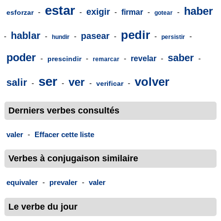
estar
haber
exigir
-
-
-
firmar
-
-
esforzar
gotear
pedir
hablar
pasear
-
-
-
-
-
-
hundir
persistir
poder
saber
-
-
-
revelar
-
-
prescindir
remarcar
ser
volver
ver
salir
-
-
-
-
verificar
Derniers verbes consultés
valer
-
Effacer cette liste
Verbes à conjugaison similaire
equivaler
-
prevaler
-
valer
Le verbe du jour