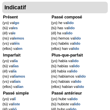
Indicatif
Présent
Passé composé
(yo) va
lgo
(yo) he va
lido
(tú) va
les
(tú) has va
lido
(él) va
le
(él) ha va
lido
(ns) va
lemos
(ns) hemos va
lido
(vs) va
léis
(vs) habéis va
lido
(ellos) va
len
(ellos) han va
lido
Imparfait
Plus-que-parfait
(yo) va
lía
(yo) había va
lido
(tú) va
lías
(tú) habías va
lido
(él) va
lía
(él) había va
lido
(ns) va
líamos
(ns) habíamos va
lido
(vs) va
líais
(vs) habíais va
lido
(ellos) va
lían
(ellos) habían va
lido
Passé simple
Passé antérieur
(yo) va
lí
(yo) hube va
lido
(tú) va
liste
(tú) hubiste va
lido
(él) va
lió
(él) hubo va
lido