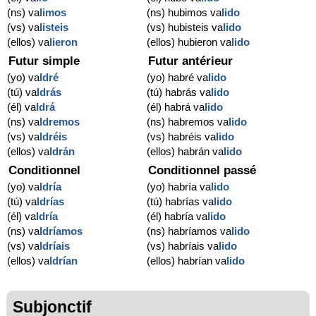
(ns) va
limos
(ns) hubimos va
lido
(vs) va
listeis
(vs) hubisteis va
lido
(ellos) va
lieron
(ellos) hubieron va
lido
Futur simple
Futur antérieur
(yo) va
ldré
(yo) habré va
lido
(tú) va
ldrás
(tú) habrás va
lido
(él) va
ldrá
(él) habrá va
lido
(ns) va
ldremos
(ns) habremos va
lido
(vs) va
ldréis
(vs) habréis va
lido
(ellos) va
ldrán
(ellos) habrán va
lido
Conditionnel
Conditionnel passé
(yo) va
ldría
(yo) habría va
lido
(tú) va
ldrías
(tú) habrías va
lido
(él) va
ldría
(él) habría va
lido
(ns) va
ldríamos
(ns) habríamos va
lido
(vs) va
ldríais
(vs) habríais va
lido
(ellos) va
ldrían
(ellos) habrían va
lido
Subjonctif