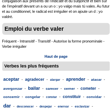
conjugaison aux présents de l'indicatif et du subjonctif et bien sûr
de l'impératif devant un a ou un o : yo valgo mais tú vales. Au futur
et au conditionnel, le radical est irrégulier et on ajoute un d : yo
valdré.
Emploi du verbe valer
Fréquent - Intransitif - Transitif - Autorise la forme pronominale -
Verbe irrégulier
Haut de page
Verbes les plus fréquents
aceptar
aprender
-
agradecer
-
-
-
-
atacar
alargar
bailar
-
-
-
-
cometer
-
avergonzar
carecer
cerner
-
-
-
constituir
-
-
concernir
congelar
convidar
constar
dar
-
-
-
-
-
desconocer
despejar
enervar
esclavizar