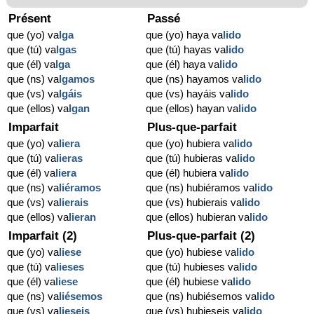
Présent
Passé
que (yo) va
lga
que (yo) haya va
lido
que (tú) va
lgas
que (tú) hayas va
lido
que (él) va
lga
que (él) haya va
lido
que (ns) va
lgamos
que (ns) hayamos va
lido
que (vs) va
lgáis
que (vs) hayáis va
lido
que (ellos) va
lgan
que (ellos) hayan va
lido
Imparfait
Plus-que-parfait
que (yo) va
liera
que (yo) hubiera va
lido
que (tú) va
lieras
que (tú) hubieras va
lido
que (él) va
liera
que (él) hubiera va
lido
que (ns) va
liéramos
que (ns) hubiéramos va
lido
que (vs) va
lierais
que (vs) hubierais va
lido
que (ellos) va
lieran
que (ellos) hubieran va
lido
Imparfait (2)
Plus-que-parfait (2)
que (yo) va
liese
que (yo) hubiese va
lido
que (tú) va
lieses
que (tú) hubieses va
lido
que (él) va
liese
que (él) hubiese va
lido
que (ns) va
liésemos
que (ns) hubiésemos va
lido
que (vs) va
lieseis
que (vs) hubieseis va
lido