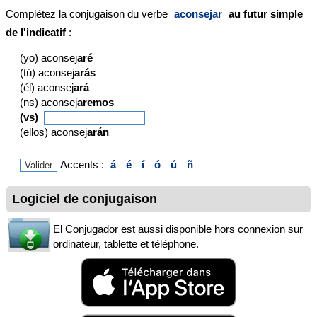
Complétez la conjugaison du verbe
aconsejar
au futur simple
de l'indicatif
:
(yo) aconsej
aré
(tú) aconsej
arás
(él) aconsej
ará
(ns) aconsej
aremos
(vs)
(ellos) aconsej
arán
Accents :
á
é
í
ó
ú
ñ
Logiciel de conjugaison
El Conjugador est aussi disponible hors connexion sur
ordinateur, tablette et téléphone.