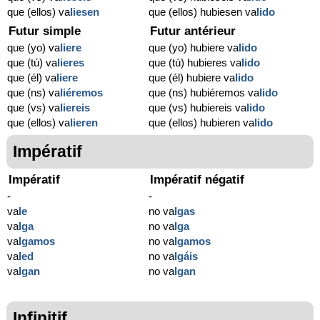
que (ellos) va
liesen
que (ellos) hubiesen va
lido
Futur simple
Futur antérieur
que (yo) va
liere
que (yo) hubiere va
lido
que (tú) va
lieres
que (tú) hubieres va
lido
que (él) va
liere
que (él) hubiere va
lido
que (ns) va
liéremos
que (ns) hubiéremos va
lido
que (vs) va
liereis
que (vs) hubiereis va
lido
que (ellos) va
lieren
que (ellos) hubieren va
lido
Impératif
Impératif
Impératif négatif
-
-
va
le
no va
lgas
va
lga
no va
lga
va
lgamos
no va
lgamos
va
led
no va
lgáis
va
lgan
no va
lgan
Infinitif