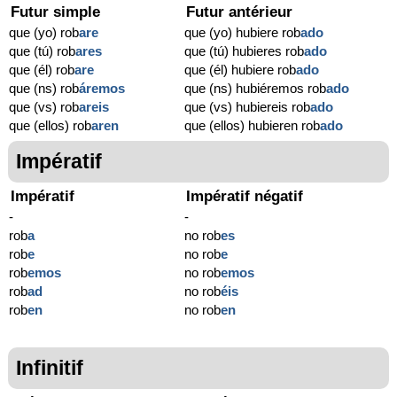
Futur simple
Futur antérieur
que (yo) rob
are
que (yo) hubiere rob
ado
que (tú) rob
ares
que (tú) hubieres rob
ado
que (él) rob
are
que (él) hubiere rob
ado
que (ns) rob
áremos
que (ns) hubiéremos rob
ado
que (vs) rob
areis
que (vs) hubiereis rob
ado
que (ellos) rob
aren
que (ellos) hubieren rob
ado
Impératif
Impératif
Impératif négatif
-
-
rob
a
no rob
es
rob
e
no rob
e
rob
emos
no rob
emos
rob
ad
no rob
éis
rob
en
no rob
en
Infinitif