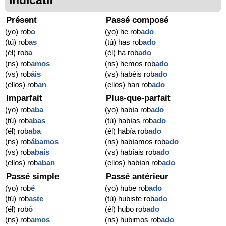
Présent
Passé composé
(yo) rob
o
(yo) he rob
ado
(tú) rob
as
(tú) has rob
ado
(él) rob
a
(él) ha rob
ado
(ns) rob
amos
(ns) hemos rob
ado
(vs) rob
áis
(vs) habéis rob
ado
(ellos) rob
an
(ellos) han rob
ado
Imparfait
Plus-que-parfait
(yo) rob
aba
(yo) había rob
ado
(tú) rob
abas
(tú) habías rob
ado
(él) rob
aba
(él) había rob
ado
(ns) rob
ábamos
(ns) habíamos rob
ado
(vs) rob
abais
(vs) habíais rob
ado
(ellos) rob
aban
(ellos) habían rob
ado
Passé simple
Passé antérieur
(yo) rob
é
(yo) hube rob
ado
(tú) rob
aste
(tú) hubiste rob
ado
(él) rob
ó
(él) hubo rob
ado
(ns) rob
amos
(ns) hubimos rob
ado