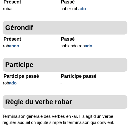
Présent
Passé
robar
haber rob
ado
Gérondif
Présent
Passé
rob
ando
habiendo rob
ado
Participe
Participe passé
Participe passé
rob
ado
-
Règle du verbe robar
Terminaison générale des verbes en -ar. Il s'agit d'un verbe
régulier auquel on ajoute simple la terminaison qui convient.