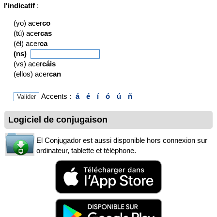
l'indicatif
:
(yo) acer
co
(tú) acer
cas
(él) acer
ca
(ns)
(vs) acer
cáis
(ellos) acer
can
Accents :
á
é
í
ó
ú
ñ
Logiciel de conjugaison
El Conjugador est aussi disponible hors connexion sur
ordinateur, tablette et téléphone.