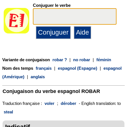
Conjuguer le verbe
Variante de conjugaison
robar ?
|
no robar
|
féminin
Nom des temps
français
|
espagnol (Espagne)
|
espagnol
(Amérique)
|
anglais
Conjugaison du verbe espagnol
ROBAR
Traduction française :
voler
;
dérober
- English translation: to
steal
Indicatif