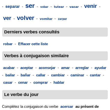
ser
venir
-
separar
-
-
-
-
-
-
tutear
vacar
sobar
volver
ver
-
-
-
vomitar
zarpar
Derniers verbes consultés
robar
-
Effacer cette liste
Verbes à conjugaison similaire
acabar
-
aceptar
-
aconsejar
-
amar
-
arreglar
-
ayudar
-
bailar
-
bañar
-
callar
-
cambiar
-
caminar
-
cantar
-
casar
-
cenar
-
comprar
-
hablar
Le verbe du jour
Complétez la conjugaison du verbe
acercar
au présent de