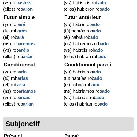
(vs) rob
asteis
(vs) hubisteis rob
ado
(ellos) rob
aron
(ellos) hubieron rob
ado
Futur simple
Futur antérieur
(yo) rob
aré
(yo) habré rob
ado
(tú) rob
arás
(tú) habrás rob
ado
(él) rob
ará
(él) habrá rob
ado
(ns) rob
aremos
(ns) habremos rob
ado
(vs) rob
aréis
(vs) habréis rob
ado
(ellos) rob
arán
(ellos) habrán rob
ado
Conditionnel
Conditionnel passé
(yo) rob
aría
(yo) habría rob
ado
(tú) rob
arías
(tú) habrías rob
ado
(él) rob
aría
(él) habría rob
ado
(ns) rob
aríamos
(ns) habríamos rob
ado
(vs) rob
aríais
(vs) habríais rob
ado
(ellos) rob
arían
(ellos) habrían rob
ado
Subjonctif
Présent
Passé