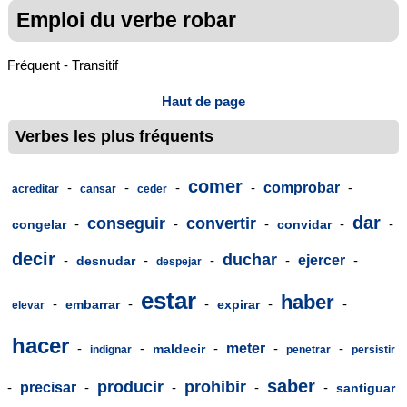
Emploi du verbe robar
Fréquent - Transitif
Haut de page
Verbes les plus fréquents
comer
-
-
-
-
comprobar
-
acreditar
cansar
ceder
dar
conseguir
convertir
-
-
-
-
-
congelar
convidar
decir
duchar
-
-
-
-
ejercer
-
desnudar
despejar
estar
haber
-
-
-
-
-
embarrar
expirar
elevar
hacer
-
-
-
meter
-
-
maldecir
indignar
penetrar
persistir
saber
producir
prohibir
-
precisar
-
-
-
-
santiguar