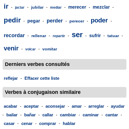
ir
-
-
-
-
merecer
-
mezclar
-
jubilar
jactar
mediar
pedir
poder
perder
-
pegar
-
-
-
-
perecer
ser
recordar
-
-
-
-
sufrir
-
-
rellenar
tatuar
repartir
venir
-
-
vomitar
volcar
Derniers verbes consultés
reflejar
-
Effacer cette liste
Verbes à conjugaison similaire
acabar
-
aceptar
-
aconsejar
-
amar
-
arreglar
-
ayudar
-
bailar
-
bañar
-
callar
-
cambiar
-
caminar
-
cantar
-
casar
-
cenar
-
comprar
-
hablar