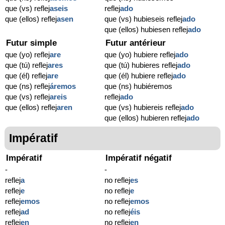
que (vs) reflej
aseis
reflej
ado
que (ellos) reflej
asen
que (vs) hubieseis reflej
ado
que (ellos) hubiesen reflej
ado
Futur simple
Futur antérieur
que (yo) reflej
are
que (yo) hubiere reflej
ado
que (tú) reflej
ares
que (tú) hubieres reflej
ado
que (él) reflej
are
que (él) hubiere reflej
ado
que (ns) reflej
áremos
que (ns) hubiéremos
que (vs) reflej
areis
reflej
ado
que (ellos) reflej
aren
que (vs) hubiereis reflej
ado
que (ellos) hubieren reflej
ado
Impératif
Impératif
Impératif négatif
-
-
reflej
a
no reflej
es
reflej
e
no reflej
e
reflej
emos
no reflej
emos
reflej
ad
no reflej
éis
reflej
en
no reflej
en