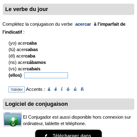
Le verbe du jour
Complétez la conjugaison du verbe
acercar
à l'imparfait de
l'indicatif
:
(yo) acer
caba
(tú) acer
cabas
(él) acer
caba
(ns) acer
cábamos
(vs) acer
cabais
(ellos)
Accents :
á
é
í
ó
ú
ñ
Logiciel de conjugaison
El Conjugador est aussi disponible hors connexion sur
ordinateur, tablette et téléphone.