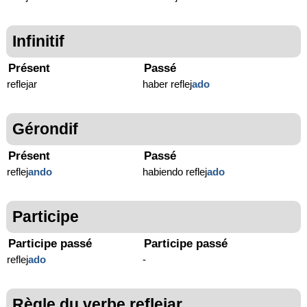
Infinitif
Présent
Passé
reflejar
haber reflej
ado
Gérondif
Présent
Passé
reflej
ando
habiendo reflej
ado
Participe
Participe passé
Participe passé
reflej
ado
-
Règle du verbe reflejar