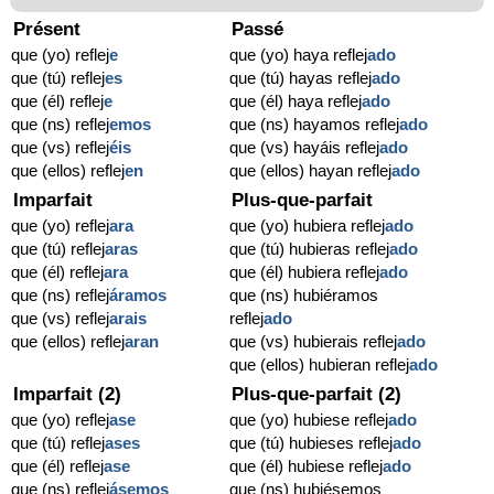
Présent
Passé
que (yo) reflej
e
que (yo) haya reflej
ado
que (tú) reflej
es
que (tú) hayas reflej
ado
que (él) reflej
e
que (él) haya reflej
ado
que (ns) reflej
emos
que (ns) hayamos reflej
ado
que (vs) reflej
éis
que (vs) hayáis reflej
ado
que (ellos) reflej
en
que (ellos) hayan reflej
ado
Imparfait
Plus-que-parfait
que (yo) reflej
ara
que (yo) hubiera reflej
ado
que (tú) reflej
aras
que (tú) hubieras reflej
ado
que (él) reflej
ara
que (él) hubiera reflej
ado
que (ns) reflej
áramos
que (ns) hubiéramos
que (vs) reflej
arais
reflej
ado
que (ellos) reflej
aran
que (vs) hubierais reflej
ado
que (ellos) hubieran reflej
ado
Imparfait (2)
Plus-que-parfait (2)
que (yo) reflej
ase
que (yo) hubiese reflej
ado
que (tú) reflej
ases
que (tú) hubieses reflej
ado
que (él) reflej
ase
que (él) hubiese reflej
ado
que (ns) reflej
ásemos
que (ns) hubiésemos