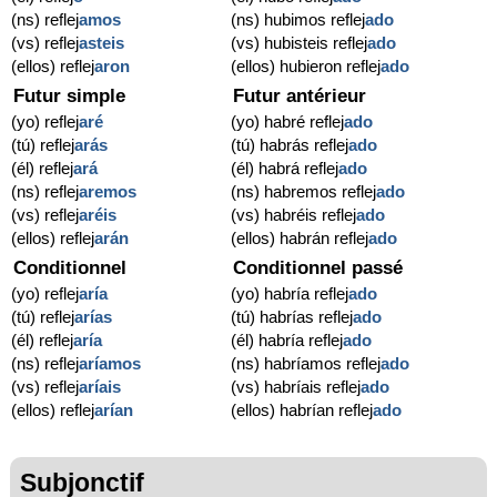
(ns) reflej
amos
(ns) hubimos reflej
ado
(vs) reflej
asteis
(vs) hubisteis reflej
ado
(ellos) reflej
aron
(ellos) hubieron reflej
ado
Futur simple
Futur antérieur
(yo) reflej
aré
(yo) habré reflej
ado
(tú) reflej
arás
(tú) habrás reflej
ado
(él) reflej
ará
(él) habrá reflej
ado
(ns) reflej
aremos
(ns) habremos reflej
ado
(vs) reflej
aréis
(vs) habréis reflej
ado
(ellos) reflej
arán
(ellos) habrán reflej
ado
Conditionnel
Conditionnel passé
(yo) reflej
aría
(yo) habría reflej
ado
(tú) reflej
arías
(tú) habrías reflej
ado
(él) reflej
aría
(él) habría reflej
ado
(ns) reflej
aríamos
(ns) habríamos reflej
ado
(vs) reflej
aríais
(vs) habríais reflej
ado
(ellos) reflej
arían
(ellos) habrían reflej
ado
Subjonctif