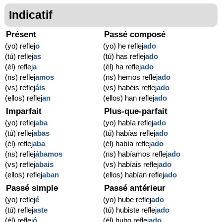
Indicatif
Présent
Passé composé
(yo) reflej
o
(yo) he reflej
ado
(tú) reflej
as
(tú) has reflej
ado
(él) reflej
a
(él) ha reflej
ado
(ns) reflej
amos
(ns) hemos reflej
ado
(vs) reflej
áis
(vs) habéis reflej
ado
(ellos) reflej
an
(ellos) han reflej
ado
Imparfait
Plus-que-parfait
(yo) reflej
aba
(yo) había reflej
ado
(tú) reflej
abas
(tú) habías reflej
ado
(él) reflej
aba
(él) había reflej
ado
(ns) reflej
ábamos
(ns) habíamos reflej
ado
(vs) reflej
abais
(vs) habíais reflej
ado
(ellos) reflej
aban
(ellos) habían reflej
ado
Passé simple
Passé antérieur
(yo) reflej
é
(yo) hube reflej
ado
(tú) reflej
aste
(tú) hubiste reflej
ado
(él) reflej
ó
(él) hubo reflej
ado