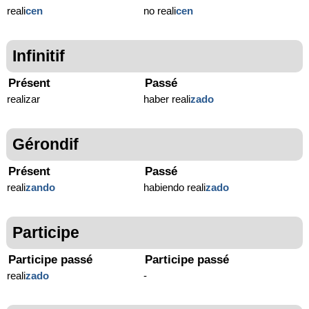
reali
cen
no reali
cen
Infinitif
Présent
Passé
realizar
haber reali
zado
Gérondif
Présent
Passé
reali
zando
habiendo reali
zado
Participe
Participe passé
Participe passé
reali
zado
-