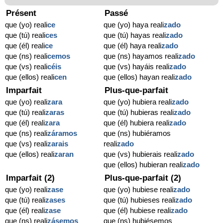
Présent
Passé
que (yo) reali
ce
que (yo) haya reali
zado
que (tú) reali
ces
que (tú) hayas reali
zado
que (él) reali
ce
que (él) haya reali
zado
que (ns) reali
cemos
que (ns) hayamos reali
zado
que (vs) reali
céis
que (vs) hayáis reali
zado
que (ellos) reali
cen
que (ellos) hayan reali
zado
Imparfait
Plus-que-parfait
que (yo) reali
zara
que (yo) hubiera reali
zado
que (tú) reali
zaras
que (tú) hubieras reali
zado
que (él) reali
zara
que (él) hubiera reali
zado
que (ns) reali
záramos
que (ns) hubiéramos
que (vs) reali
zarais
reali
zado
que (ellos) reali
zaran
que (vs) hubierais reali
zado
que (ellos) hubieran reali
zado
Imparfait (2)
Plus-que-parfait (2)
que (yo) reali
zase
que (yo) hubiese reali
zado
que (tú) reali
zases
que (tú) hubieses reali
zado
que (él) reali
zase
que (él) hubiese reali
zado
que (ns) reali
zásemos
que (ns) hubiésemos