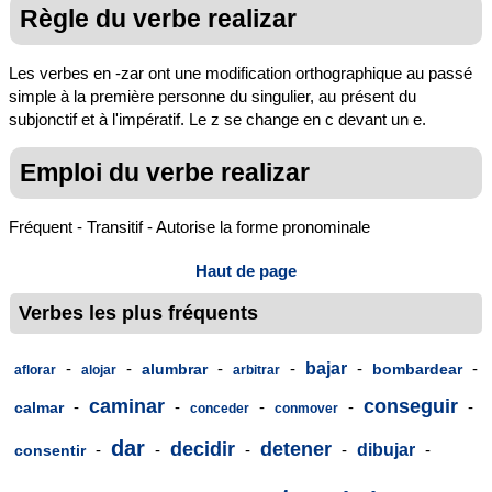
Règle du verbe realizar
Les verbes en -zar ont une modification orthographique au passé
simple à la première personne du singulier, au présent du
subjonctif et à l'impératif. Le z se change en c devant un e.
Emploi du verbe realizar
Fréquent - Transitif - Autorise la forme pronominale
Haut de page
Verbes les plus fréquents
-
-
-
-
bajar
-
-
alumbrar
bombardear
aflorar
alojar
arbitrar
caminar
conseguir
-
-
-
-
-
calmar
conceder
conmover
dar
decidir
detener
-
-
-
-
dibujar
-
consentir