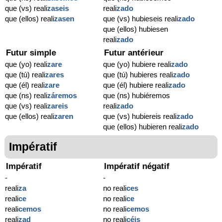
que (vs) reali
zaseis
reali
zado
que (ellos) reali
zasen
que (vs) hubieseis reali
zado
que (ellos) hubiesen
reali
zado
Futur simple
Futur antérieur
que (yo) reali
zare
que (yo) hubiere reali
zado
que (tú) reali
zares
que (tú) hubieres reali
zado
que (él) reali
zare
que (él) hubiere reali
zado
que (ns) reali
záremos
que (ns) hubiéremos
que (vs) reali
zareis
reali
zado
que (ellos) reali
zaren
que (vs) hubiereis reali
zado
que (ellos) hubieren reali
zado
Impératif
Impératif
Impératif négatif
-
-
reali
za
no reali
ces
reali
ce
no reali
ce
reali
cemos
no reali
cemos
reali
zad
no reali
céis