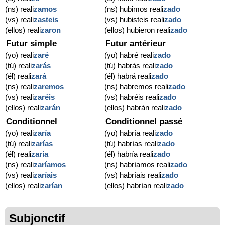
(ns) reali
zamos
(ns) hubimos reali
zado
(vs) reali
zasteis
(vs) hubisteis reali
zado
(ellos) reali
zaron
(ellos) hubieron reali
zado
Futur simple
Futur antérieur
(yo) reali
zaré
(yo) habré reali
zado
(tú) reali
zarás
(tú) habrás reali
zado
(él) reali
zará
(él) habrá reali
zado
(ns) reali
zaremos
(ns) habremos reali
zado
(vs) reali
zaréis
(vs) habréis reali
zado
(ellos) reali
zarán
(ellos) habrán reali
zado
Conditionnel
Conditionnel passé
(yo) reali
zaría
(yo) habría reali
zado
(tú) reali
zarías
(tú) habrías reali
zado
(él) reali
zaría
(él) habría reali
zado
(ns) reali
zaríamos
(ns) habríamos reali
zado
(vs) reali
zaríais
(vs) habríais reali
zado
(ellos) reali
zarían
(ellos) habrían reali
zado
Subjonctif