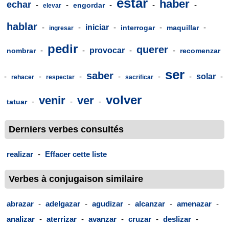
estar
haber
echar
-
-
-
-
-
engordar
elevar
hablar
-
-
iniciar
-
-
-
interrogar
maquillar
ingresar
pedir
querer
-
-
provocar
-
-
nombrar
recomenzar
ser
saber
-
-
-
-
-
-
solar
-
rehacer
respectar
sacrificar
volver
venir
ver
-
-
-
tatuar
Derniers verbes consultés
realizar
-
Effacer cette liste
Verbes à conjugaison similaire
abrazar
-
adelgazar
-
agudizar
-
alcanzar
-
amenazar
-
analizar
-
aterrizar
-
avanzar
-
cruzar
-
deslizar
-