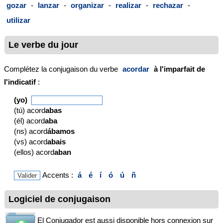
gozar
-
lanzar
-
organizar
-
realizar
-
rechazar
-
utilizar
Le verbe du jour
Complétez la conjugaison du verbe
acordar
à l'imparfait de
l'indicatif
:
(yo)
(tú) acord
abas
(él) acord
aba
(ns) acord
ábamos
(vs) acord
abais
(ellos) acord
aban
Accents :
á
é
í
ó
ú
ñ
Logiciel de conjugaison
El Conjugador est aussi disponible hors connexion sur