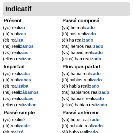
Indicatif
Présent
Passé composé
(yo) reali
zo
(yo) he reali
zado
(tú) reali
zas
(tú) has reali
zado
(él) reali
za
(él) ha reali
zado
(ns) reali
zamos
(ns) hemos reali
zado
(vs) reali
záis
(vs) habéis reali
zado
(ellos) reali
zan
(ellos) han reali
zado
Imparfait
Plus-que-parfait
(yo) reali
zaba
(yo) había reali
zado
(tú) reali
zabas
(tú) habías reali
zado
(él) reali
zaba
(él) había reali
zado
(ns) reali
zábamos
(ns) habíamos reali
zado
(vs) reali
zabais
(vs) habíais reali
zado
(ellos) reali
zaban
(ellos) habían reali
zado
Passé simple
Passé antérieur
(yo) reali
cé
(yo) hube reali
zado
(tú) reali
zaste
(tú) hubiste reali
zado
(él) reali
zó
(él) hubo reali
zado