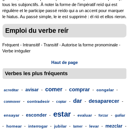
tous les subjonctifs. À noter la forme de l'impératif reíd qui est
régulière et le participe passé reído qui a un accent pour marquer
le hiatus. Au passé simple, le ie est supprimé : él rió et ellos rieron.
Emploi du verbe reír
Fréquent - Intransitif - Transitif - Autorise la forme pronominale -
Verbe irrégulier
Haut de page
Verbes les plus fréquents
comer
comprar
-
avisar
-
-
-
-
congelar
acreditar
dar
desaparecer
-
-
-
-
-
contradecir
conmover
copiar
estar
-
esconder
-
-
-
-
ensayar
evaluar
forzar
guiñar
-
-
-
-
-
-
mezclar
-
hornear
interrogar
jubilar
levar
lamer