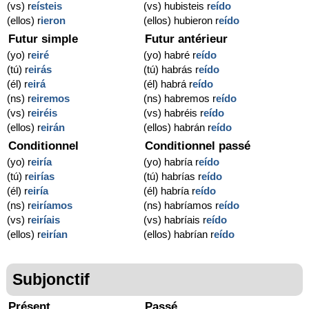
(vs) r
eísteis
(vs) hubisteis r
eído
(ellos) r
ieron
(ellos) hubieron r
eído
Futur simple
Futur antérieur
(yo) r
eiré
(yo) habré r
eído
(tú) r
eirás
(tú) habrás r
eído
(él) r
eirá
(él) habrá r
eído
(ns) r
eiremos
(ns) habremos r
eído
(vs) r
eiréis
(vs) habréis r
eído
(ellos) r
eirán
(ellos) habrán r
eído
Conditionnel
Conditionnel passé
(yo) r
eiría
(yo) habría r
eído
(tú) r
eirías
(tú) habrías r
eído
(él) r
eiría
(él) habría r
eído
(ns) r
eiríamos
(ns) habríamos r
eído
(vs) r
eiríais
(vs) habríais r
eído
(ellos) r
eirían
(ellos) habrían r
eído
Subjonctif
Présent
Passé