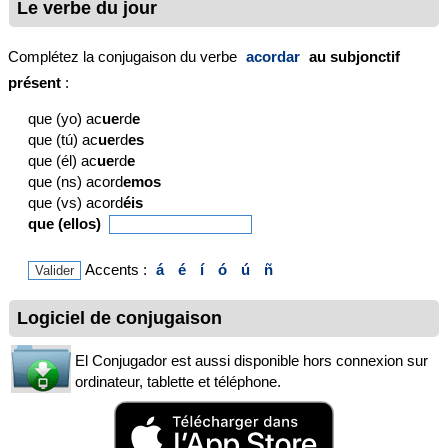
Le verbe du jour
Complétez la conjugaison du verbe
acordar
au subjonctif
présent
:
que (yo) ac
ue
rd
e
que (tú) ac
ue
rd
es
que (él) ac
ue
rd
e
que (ns) acord
emos
que (vs) acord
éis
que (ellos)
Accents :
á
é
í
ó
ú
ñ
Logiciel de conjugaison
El Conjugador est aussi disponible hors connexion sur
ordinateur, tablette et téléphone.