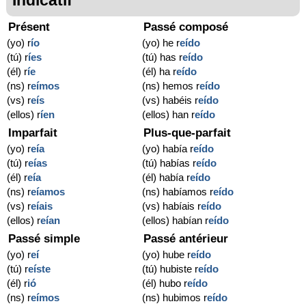
Présent
Passé composé
(yo) r
ío
(yo) he r
eído
(tú) r
íes
(tú) has r
eído
(él) r
íe
(él) ha r
eído
(ns) r
eímos
(ns) hemos r
eído
(vs) r
eís
(vs) habéis r
eído
(ellos) r
íen
(ellos) han r
eído
Imparfait
Plus-que-parfait
(yo) r
eía
(yo) había r
eído
(tú) r
eías
(tú) habías r
eído
(él) r
eía
(él) había r
eído
(ns) r
eíamos
(ns) habíamos r
eído
(vs) r
eíais
(vs) habíais r
eído
(ellos) r
eían
(ellos) habían r
eído
Passé simple
Passé antérieur
(yo) r
eí
(yo) hube r
eído
(tú) r
eíste
(tú) hubiste r
eído
(él) r
ió
(él) hubo r
eído
(ns) r
eímos
(ns) hubimos r
eído