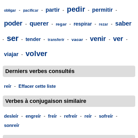
pedir
partir
permitir
-
-
-
-
-
obligar
pacificar
poder
querer
saber
-
-
-
respirar
-
-
regar
rezar
ser
venir
ver
-
-
tender
-
-
-
-
-
vacar
transferir
volver
viajar
-
Derniers verbes consultés
reír
-
Effacer cette liste
Verbes à conjugaison similaire
desleír
-
engreír
-
freír
-
refreír
-
reír
-
sofreír
-
sonreír