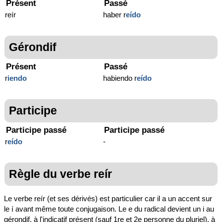
Présent
Passé
reír
haber r
eído
Gérondif
Présent
Passé
r
iendo
habiendo r
eído
Participe
Participe passé
Participe passé
r
eído
-
Règle du verbe reír
Le verbe reír (et ses dérivés) est particulier car il a un accent sur
le í avant même toute conjugaison. Le e du radical devient un i au
gérondif, à l'indicatif présent (sauf 1re et 2e personne du pluriel), à