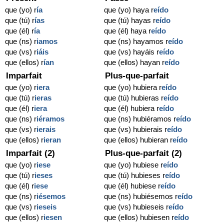
que (yo) r
ía
que (yo) haya r
eído
que (tú) r
ías
que (tú) hayas r
eído
que (él) r
ía
que (él) haya r
eído
que (ns) r
iamos
que (ns) hayamos r
eído
que (vs) r
iáis
que (vs) hayáis r
eído
que (ellos) r
ían
que (ellos) hayan r
eído
Imparfait
Plus-que-parfait
que (yo) r
iera
que (yo) hubiera r
eído
que (tú) r
ieras
que (tú) hubieras r
eído
que (él) r
iera
que (él) hubiera r
eído
que (ns) r
iéramos
que (ns) hubiéramos r
eído
que (vs) r
ierais
que (vs) hubierais r
eído
que (ellos) r
ieran
que (ellos) hubieran r
eído
Imparfait (2)
Plus-que-parfait (2)
que (yo) r
iese
que (yo) hubiese r
eído
que (tú) r
ieses
que (tú) hubieses r
eído
que (él) r
iese
que (él) hubiese r
eído
que (ns) r
iésemos
que (ns) hubiésemos r
eído
que (vs) r
ieseis
que (vs) hubieseis r
eído
que (ellos) r
iesen
que (ellos) hubiesen r
eído