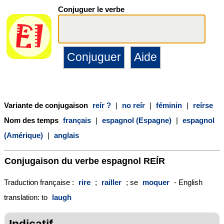
Conjuguer le verbe
Variante de conjugaison
reír ?
|
no reír
|
féminin
|
reírse
Nom des temps
français
|
espagnol (Espagne)
|
espagnol
(Amérique)
|
anglais
Conjugaison du verbe espagnol
REÍR
Traduction française :
rire
;
railler
; se
moquer
- English
translation: to
laugh
Indicatif