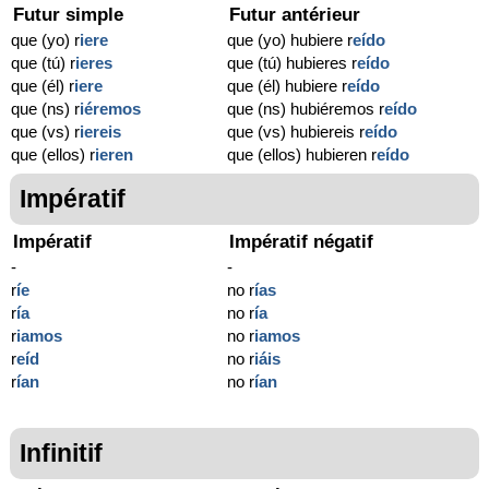
Futur simple
Futur antérieur
que (yo) r
iere
que (yo) hubiere r
eído
que (tú) r
ieres
que (tú) hubieres r
eído
que (él) r
iere
que (él) hubiere r
eído
que (ns) r
iéremos
que (ns) hubiéremos r
eído
que (vs) r
iereis
que (vs) hubiereis r
eído
que (ellos) r
ieren
que (ellos) hubieren r
eído
Impératif
Impératif
Impératif négatif
-
-
r
íe
no r
ías
r
ía
no r
ía
r
iamos
no r
iamos
r
eíd
no r
iáis
r
ían
no r
ían
Infinitif