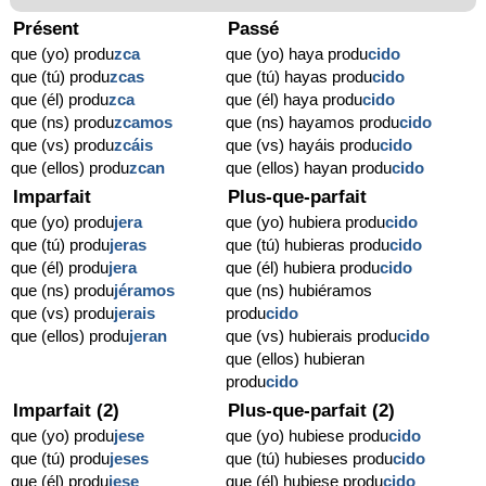
Présent
Passé
que (yo) produ
zca
que (yo) haya produ
cido
que (tú) produ
zcas
que (tú) hayas produ
cido
que (él) produ
zca
que (él) haya produ
cido
que (ns) produ
zcamos
que (ns) hayamos produ
cido
que (vs) produ
zcáis
que (vs) hayáis produ
cido
que (ellos) produ
zcan
que (ellos) hayan produ
cido
Imparfait
Plus-que-parfait
que (yo) produ
jera
que (yo) hubiera produ
cido
que (tú) produ
jeras
que (tú) hubieras produ
cido
que (él) produ
jera
que (él) hubiera produ
cido
que (ns) produ
jéramos
que (ns) hubiéramos
que (vs) produ
jerais
produ
cido
que (ellos) produ
jeran
que (vs) hubierais produ
cido
que (ellos) hubieran
produ
cido
Imparfait (2)
Plus-que-parfait (2)
que (yo) produ
jese
que (yo) hubiese produ
cido
que (tú) produ
jeses
que (tú) hubieses produ
cido
que (él) produ
jese
que (él) hubiese produ
cido