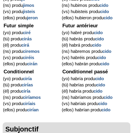
(ns) produ
jimos
(ns) hubimos produ
cido
(vs) produ
jisteis
(vs) hubisteis produ
cido
(ellos) produ
jeron
(ellos) hubieron produ
cido
Futur simple
Futur antérieur
(yo) produ
ciré
(yo) habré produ
cido
(tú) produ
cirás
(tú) habrás produ
cido
(él) produ
cirá
(él) habrá produ
cido
(ns) produ
ciremos
(ns) habremos produ
cido
(vs) produ
ciréis
(vs) habréis produ
cido
(ellos) produ
cirán
(ellos) habrán produ
cido
Conditionnel
Conditionnel passé
(yo) produ
ciría
(yo) habría produ
cido
(tú) produ
cirías
(tú) habrías produ
cido
(él) produ
ciría
(él) habría produ
cido
(ns) produ
ciríamos
(ns) habríamos produ
cido
(vs) produ
ciríais
(vs) habríais produ
cido
(ellos) produ
cirían
(ellos) habrían produ
cido
Subjonctif