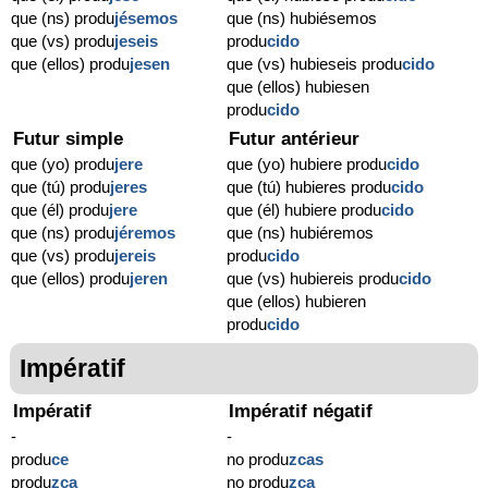
que (ns) produ
jésemos
que (ns) hubiésemos
que (vs) produ
jeseis
produ
cido
que (ellos) produ
jesen
que (vs) hubieseis produ
cido
que (ellos) hubiesen
produ
cido
Futur simple
Futur antérieur
que (yo) produ
jere
que (yo) hubiere produ
cido
que (tú) produ
jeres
que (tú) hubieres produ
cido
que (él) produ
jere
que (él) hubiere produ
cido
que (ns) produ
jéremos
que (ns) hubiéremos
que (vs) produ
jereis
produ
cido
que (ellos) produ
jeren
que (vs) hubiereis produ
cido
que (ellos) hubieren
produ
cido
Impératif
Impératif
Impératif négatif
-
-
produ
ce
no produ
zcas
produ
zca
no produ
zca