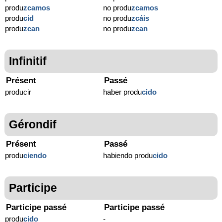
produ
zcamos
no produ
zcamos
produ
cid
no produ
zcáis
produ
zcan
no produ
zcan
Infinitif
Présent
Passé
producir
haber produ
cido
Gérondif
Présent
Passé
produ
ciendo
habiendo produ
cido
Participe
Participe passé
Participe passé
produ
cido
-