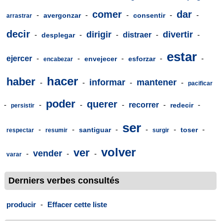
comer
dar
-
-
-
-
-
avergonzar
consentir
arrastrar
decir
dirigir
divertir
-
-
-
distraer
-
-
desplegar
estar
ejercer
-
-
-
-
-
envejecer
esforzar
encabezar
hacer
haber
informar
mantener
-
-
-
-
pacificar
poder
querer
-
-
-
-
recorrer
-
-
redecir
persistir
ser
-
-
-
-
-
-
santiguar
toser
respectar
resumir
surgir
volver
ver
vender
-
-
-
varar
Derniers verbes consultés
producir
-
Effacer cette liste