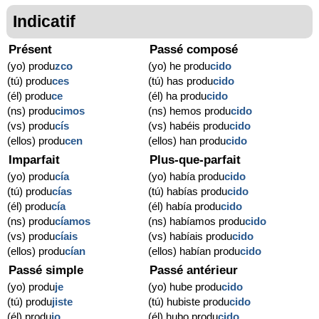
Indicatif
Présent
Passé composé
(yo) produ
zco
(yo) he produ
cido
(tú) produ
ces
(tú) has produ
cido
(él) produ
ce
(él) ha produ
cido
(ns) produ
cimos
(ns) hemos produ
cido
(vs) produ
cís
(vs) habéis produ
cido
(ellos) produ
cen
(ellos) han produ
cido
Imparfait
Plus-que-parfait
(yo) produ
cía
(yo) había produ
cido
(tú) produ
cías
(tú) habías produ
cido
(él) produ
cía
(él) había produ
cido
(ns) produ
cíamos
(ns) habíamos produ
cido
(vs) produ
cíais
(vs) habíais produ
cido
(ellos) produ
cían
(ellos) habían produ
cido
Passé simple
Passé antérieur
(yo) produ
je
(yo) hube produ
cido
(tú) produ
jiste
(tú) hubiste produ
cido
(él) produ
jo
(él) hubo produ
cido