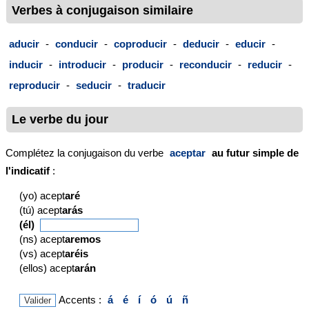
Verbes à conjugaison similaire
aducir
-
conducir
-
coproducir
-
deducir
-
educir
-
inducir
-
introducir
-
producir
-
reconducir
-
reducir
-
reproducir
-
seducir
-
traducir
Le verbe du jour
Complétez la conjugaison du verbe
aceptar
au futur simple de
l'indicatif
:
(yo) acept
aré
(tú) acept
arás
(él)
(ns) acept
aremos
(vs) acept
aréis
(ellos) acept
arán
Accents :
á
é
í
ó
ú
ñ